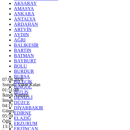
AKSARAY
AMASYA
ANKARA
ANTALYA
ARDAHAN
ARTVİN
AYDIN
AĞRI
BALIKESİR
BARTIN
BATMAN
BAYBURT
BOLU
BURDUR
BURSA
07.08.2026
BİLECİK
Sonraki Vakte Kalan
BİNGÖL
01:51:46
BİTLİS
İkindi Namazı
DENİZLİ
İmsak
DÜZCE
04:17
DİYARBAKIR
Güneş
EDİRNE
05:59
ELAZIĞ
Öğle
ERZURUM
13:15
ERZİNCAN