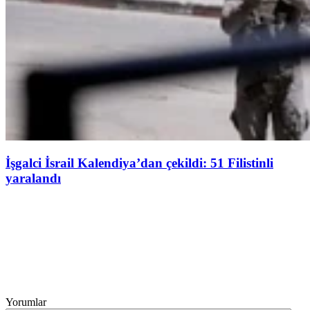
İşgalci İsrail Kalendiya’dan çekildi: 51 Filistinli
yaralandı
Yorumlar