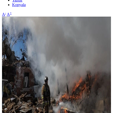
Yazdır
Kopyala
-
+
A
A