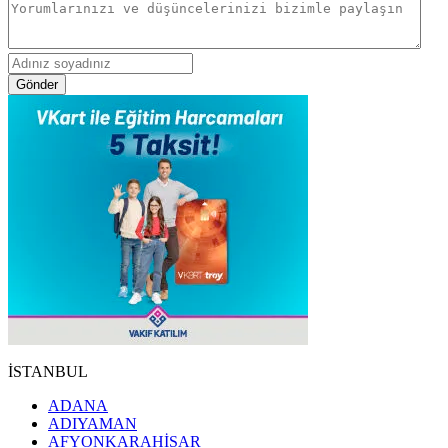
Gönder
İSTANBUL
ADANA
ADIYAMAN
AFYONKARAHİSAR