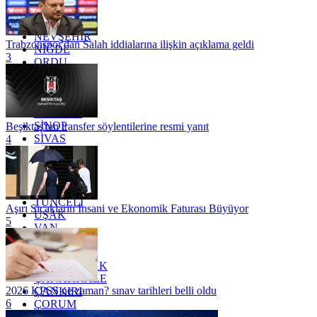
MUĞLA
MUŞ
NEVŞEHİR
Trabzonspor'dan Salah iddialarına ilişkin açıklama geldi
NİĞDE
3
ORDU
OSMANİYE
RİZE
SAKARYA
SAMSUN
SİNOP
Beşiktaş'tan transfer söylentilerine resmi yanıt
SİVAS
4
SİİRT
TEKİRDAĞ
TOKAT
TRABZON
TUNCELİ
Aşırı Sıcakların İnsani ve Ekonomik Faturası Büyüyor
UŞAK
5
VAN
YALOVA
YOZGAT
ZONGULDAK
ÇANAKKALE
2026 KPSS ne zaman? sınav tarihleri belli oldu
ÇANKIRI
6
ÇORUM
İSTANBUL