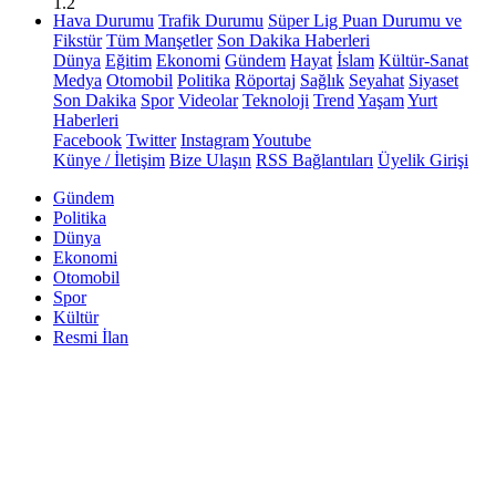
1.2
Hava Durumu
Trafik Durumu
Süper Lig Puan Durumu ve
Fikstür
Tüm Manşetler
Son Dakika Haberleri
Dünya
Eğitim
Ekonomi
Gündem
Hayat
İslam
Kültür-Sanat
Medya
Otomobil
Politika
Röportaj
Sağlık
Seyahat
Siyaset
Son Dakika
Spor
Videolar
Teknoloji
Trend
Yaşam
Yurt
Haberleri
Facebook
Twitter
Instagram
Youtube
Künye / İletişim
Bize Ulaşın
RSS Bağlantıları
Üyelik Girişi
Gündem
Politika
Dünya
Ekonomi
Otomobil
Spor
Kültür
Resmi İlan