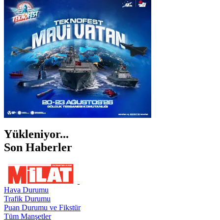
İZMİR
ŞANLIURFA
ŞIRNAK
Yükleniyor...
Son Haberler
Hava Durumu
Trafik Durumu
Puan Durumu ve Fikstür
Tüm Manşetler