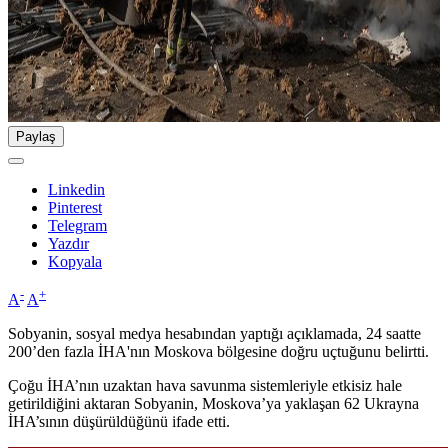
Paylaş
Linkedin
Pinterest
Telegram
Yazdır
Kopyala
-
+
A
A
Sobyanin, sosyal medya hesabından yaptığı açıklamada, 24 saatte
200’den fazla İHA'nın Moskova bölgesine doğru uçtuğunu belirtti.
Çoğu İHA’nın uzaktan hava savunma sistemleriyle etkisiz hale
getirildiğini aktaran Sobyanin, Moskova’ya yaklaşan 62 Ukrayna
İHA’sının düşürüldüğünü ifade etti.