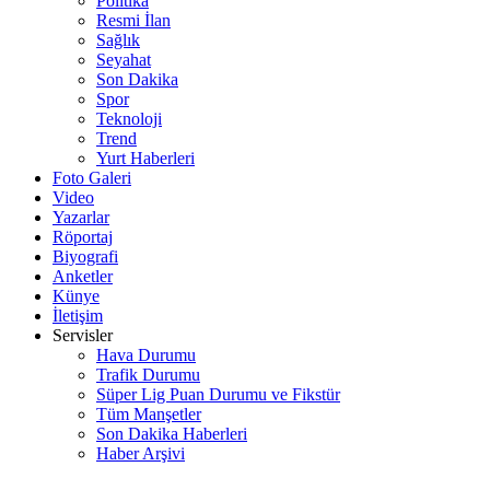
Politika
Resmi İlan
Sağlık
Seyahat
Son Dakika
Spor
Teknoloji
Trend
Yurt Haberleri
Foto Galeri
Video
Yazarlar
Röportaj
Biyografi
Anketler
Künye
İletişim
Servisler
Hava Durumu
Trafik Durumu
Süper Lig Puan Durumu ve Fikstür
Tüm Manşetler
Son Dakika Haberleri
Haber Arşivi