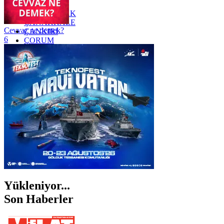
YOZGAT
ZONGULDAK
ÇANAKKALE
Cevvaz ne demek?
ÇANKIRI
6
ÇORUM
İSTANBUL
İZMİR
ŞANLIURFA
ŞIRNAK
Yükleniyor...
Son Haberler