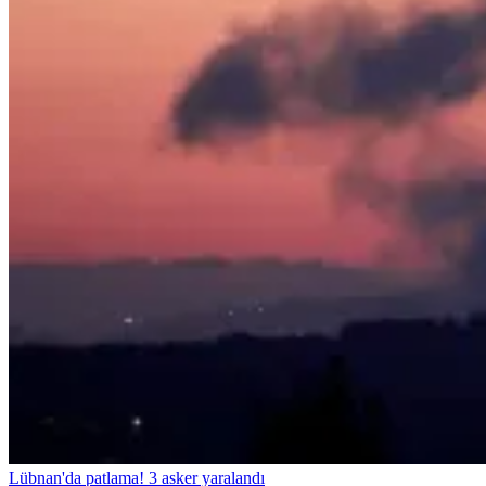
Lübnan'da patlama! 3 asker yaralandı