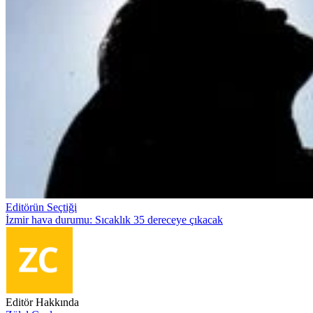
Editörün Seçtiği
İzmir hava durumu: Sıcaklık 35 dereceye çıkacak
Editör Hakkında