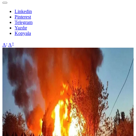
Linkedin
Pinterest
Telegram
Yazdır
Kopyala
-
+
A
A