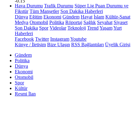
-0.15
Hava Durumu
Trafik Durumu
Süper Lig Puan Durumu ve
Fikstür
Tüm Manşetler
Son Dakika Haberleri
Dünya
Eğitim
Ekonomi
Gündem
Hayat
İslam
Kültür-Sanat
Medya
Otomobil
Politika
Röportaj
Sağlık
Seyahat
Siyaset
Son Dakika
Spor
Videolar
Teknoloji
Trend
Yaşam
Yurt
Haberleri
Facebook
Twitter
Instagram
Youtube
Künye / İletişim
Bize Ulaşın
RSS Bağlantıları
Üyelik Girişi
Gündem
Politika
Dünya
Ekonomi
Otomobil
Spor
Kültür
Resmi İlan