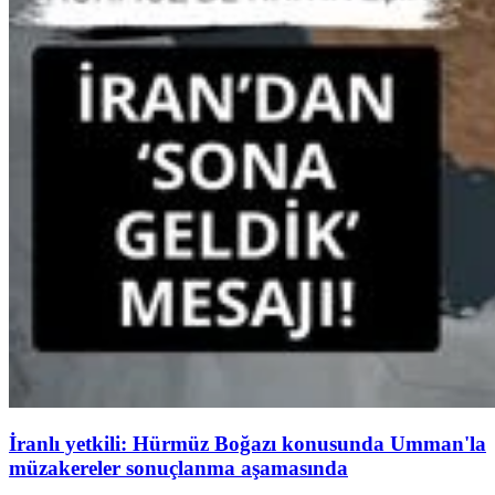
İranlı yetkili: Hürmüz Boğazı konusunda Umman'la
müzakereler sonuçlanma aşamasında