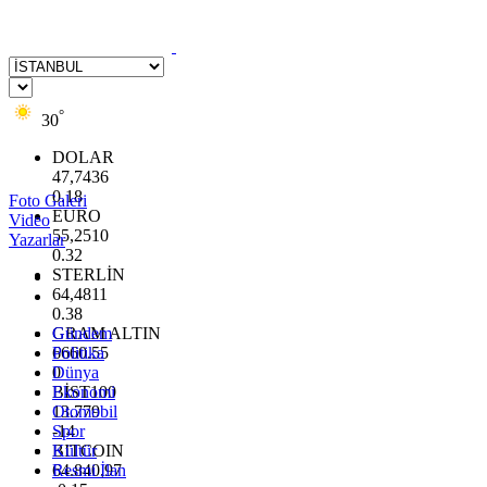
°
30
DOLAR
47,7436
0.18
Foto Galeri
EURO
Video
55,2510
Yazarlar
0.32
STERLİN
64,4811
0.38
GRAM ALTIN
Gündem
6660.55
Politika
0
Dünya
BİST100
Ekonomi
13.779
Otomobil
-14
Spor
BITCOIN
Kültür
64.840,97
Resmi İlan