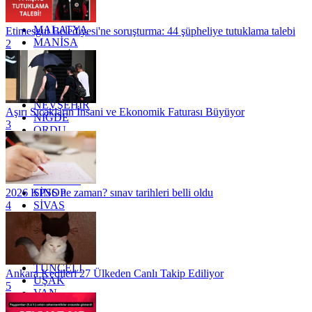
KÜTAHYA
KİLİS
MALATYA
Etimesgut Belediyesi'ne soruşturma: 44 şüpheliye tutuklama talebi
MANİSA
2
MARDİN
MERSİN
MUĞLA
MUŞ
NEVŞEHİR
Aşırı Sıcakların İnsani ve Ekonomik Faturası Büyüyor
NİĞDE
3
ORDU
OSMANİYE
RİZE
SAKARYA
SAMSUN
SİNOP
2026 KPSS ne zaman? sınav tarihleri belli oldu
SİVAS
4
SİİRT
TEKİRDAĞ
TOKAT
TRABZON
TUNCELİ
Ankara Kedileri 27 Ülkeden Canlı Takip Ediliyor
UŞAK
5
VAN
YALOVA