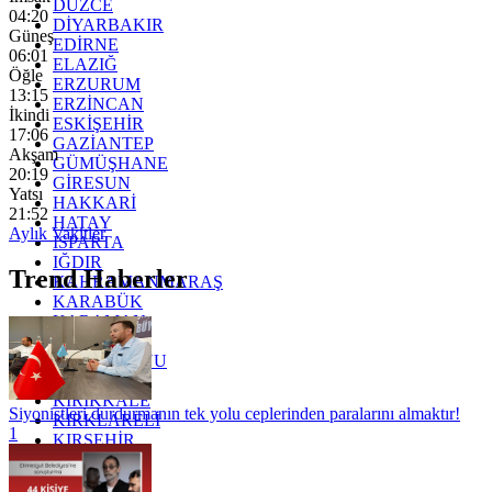
DÜZCE
04:20
DİYARBAKIR
Güneş
EDİRNE
06:01
ELAZIĞ
Öğle
ERZURUM
13:15
ERZİNCAN
İkindi
ESKİŞEHİR
17:06
GAZİANTEP
Akşam
GÜMÜŞHANE
20:19
GİRESUN
Yatsı
HAKKARİ
21:52
HATAY
Aylık Vakitler
ISPARTA
IĞDIR
Trend Haberler
KAHRAMANMARAŞ
KARABÜK
KARAMAN
KARS
KASTAMONU
KAYSERİ
KIRIKKALE
Siyonistleri durdurmanın tek yolu ceplerinden paralarını almaktır!
KIRKLARELİ
1
KIRŞEHİR
KOCAELİ
KONYA