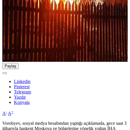
Paylaş
Linkedin
Pinterest
Telegram
Yazdır
Kopyala
-
+
A
A
Vorobyev, sosyal medya hesabından yaptığı açıklamada, gece saat 3
itibarıyla başkent Moskova ve bölgelerine yönelik yoğun İHA