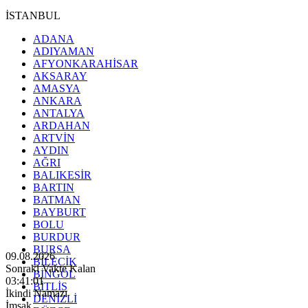
İSTANBUL
ADANA
ADIYAMAN
AFYONKARAHİSAR
AKSARAY
AMASYA
ANKARA
ANTALYA
ARDAHAN
ARTVİN
AYDIN
AĞRI
BALIKESİR
BARTIN
BATMAN
BAYBURT
BOLU
BURDUR
BURSA
09.08.2026
BİLECİK
Sonraki Vakte Kalan
BİNGÖL
03:40:59
BİTLİS
İkindi Namazı
DENİZLİ
İmsak