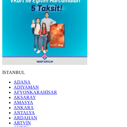
İSTANBUL
ADANA
ADIYAMAN
AFYONKARAHİSAR
AKSARAY
AMASYA
ANKARA
ANTALYA
ARDAHAN
ARTVİN