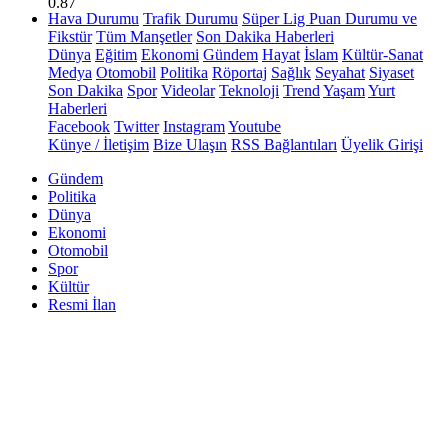
0.87
Hava Durumu
Trafik Durumu
Süper Lig Puan Durumu ve
Fikstür
Tüm Manşetler
Son Dakika Haberleri
Dünya
Eğitim
Ekonomi
Gündem
Hayat
İslam
Kültür-Sanat
Medya
Otomobil
Politika
Röportaj
Sağlık
Seyahat
Siyaset
Son Dakika
Spor
Videolar
Teknoloji
Trend
Yaşam
Yurt
Haberleri
Facebook
Twitter
Instagram
Youtube
Künye / İletişim
Bize Ulaşın
RSS Bağlantıları
Üyelik Girişi
Gündem
Politika
Dünya
Ekonomi
Otomobil
Spor
Kültür
Resmi İlan