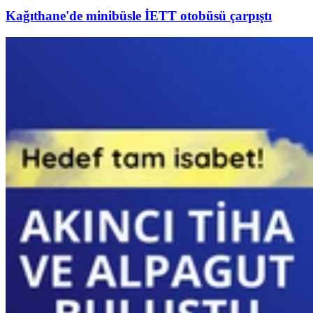
Kağıthane'de minibüsle İETT otobüsü çarpıştı