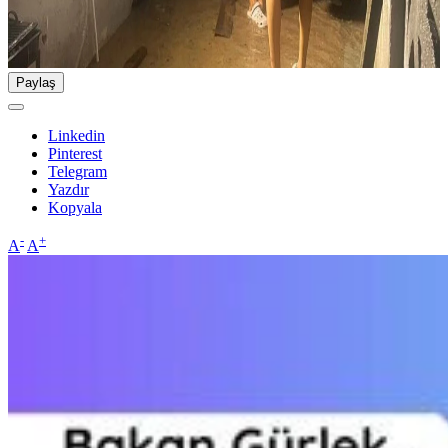
Paylaş
Linkedin
Pinterest
Telegram
Yazdır
Kopyala
-
+
A
A