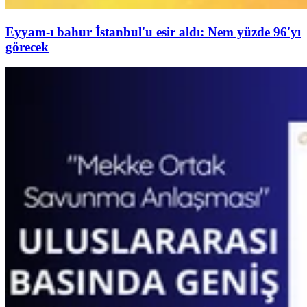
Eyyam-ı bahur İstanbul'u esir aldı: Nem yüzde 96'yı
görecek