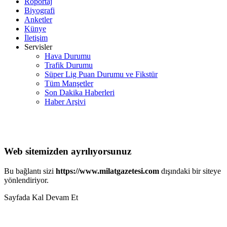
Röportaj
Biyografi
Anketler
Künye
İletişim
Servisler
Hava Durumu
Trafik Durumu
Süper Lig Puan Durumu ve Fikstür
Tüm Manşetler
Son Dakika Haberleri
Haber Arşivi
Web sitemizden ayrılıyorsunuz
Bu bağlantı sizi
https://www.milatgazetesi.com
dışındaki bir siteye
yönlendiriyor.
Sayfada Kal
Devam Et