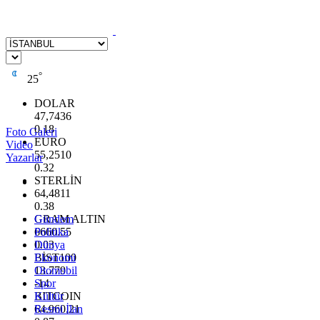
°
25
DOLAR
47,7436
0.18
Foto Galeri
EURO
Video
55,2510
Yazarlar
0.32
STERLİN
64,4811
0.38
GRAM ALTIN
Gündem
6660.55
Politika
0.03
Dünya
BİST100
Ekonomi
13.779
Otomobil
-14
Spor
BITCOIN
Kültür
64.960,21
Resmi İlan