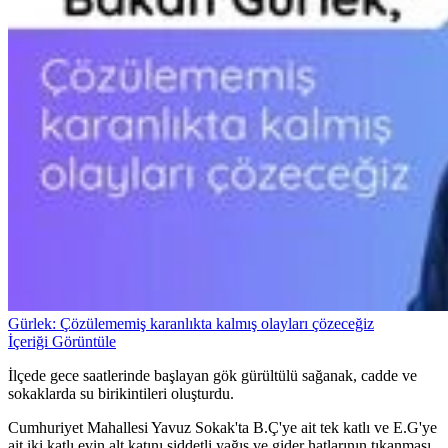
Gürlek: Çözülememiş karanlıkta kalmış olayları çözeceğiz
İçeriği Görüntüle
İlçede gece saatlerinde başlayan gök gürültülü sağanak, cadde ve
sokaklarda su birikintileri oluşturdu.
Cumhuriyet Mahallesi Yavuz Sokak'ta B.Ç'ye ait tek katlı ve E.G'ye
ait iki katlı evin alt katını şiddetli yağış ve gider hatlarının tıkanması