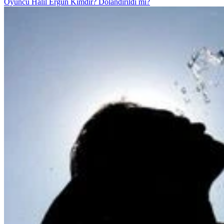
Oyuncu Halil Ergün Kimdir? Dolandırıldı mı?