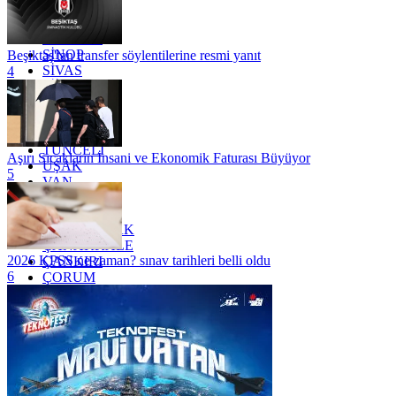
RİZE
SAKARYA
SAMSUN
SİNOP
Beşiktaş'tan transfer söylentilerine resmi yanıt
SİVAS
4
SİİRT
TEKİRDAĞ
TOKAT
TRABZON
TUNCELİ
Aşırı Sıcakların İnsani ve Ekonomik Faturası Büyüyor
UŞAK
5
VAN
YALOVA
YOZGAT
ZONGULDAK
ÇANAKKALE
2026 KPSS ne zaman? sınav tarihleri belli oldu
ÇANKIRI
6
ÇORUM
İSTANBUL
İZMİR
ŞANLIURFA
ŞIRNAK