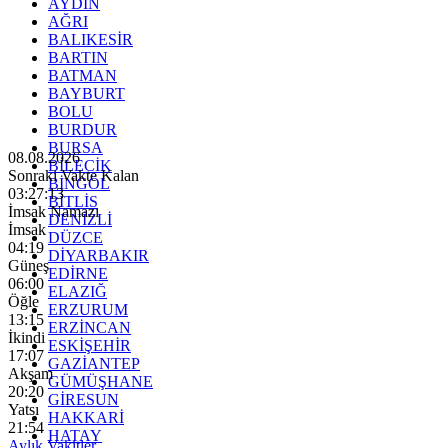
AYDIN
AĞRI
BALIKESİR
BARTIN
BATMAN
BAYBURT
BOLU
BURDUR
BURSA
08.08.2026
BİLECİK
Sonraki Vakte Kalan
BİNGÖL
03:27:11
BİTLİS
İmsak Namazı
DENİZLİ
İmsak
DÜZCE
04:19
DİYARBAKIR
Güneş
EDİRNE
06:00
ELAZIĞ
Öğle
ERZURUM
13:15
ERZİNCAN
İkindi
ESKİŞEHİR
17:07
GAZİANTEP
Akşam
GÜMÜŞHANE
20:20
GİRESUN
Yatsı
HAKKARİ
21:54
HATAY
Aylık Vakitler