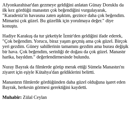
Afyonkarahisar'dan gezmeye geldiğini anlatan Günay Doruklu da
ilk kez gördüğü manastırı çok beğendiğini vurgulayarak,
"Karadeniz'in havasına zaten aşıktım, gezince daha çok beğendim.
Mimarisi çok güzel. Bu güzellik için yorulmaya değer." diye
konuştu.
Hadiye Karakuş da tur şirketiyle İzmir'den geldiğini ifade ederek,
"Çok beğendim. Yorucu, biraz yaşım geçmiş ama çok güzel. Birçok
yeri gezdim. Güney sahillerinin tamamını gezdim ama burası değişik
bir hava. Çok beğendim, serinliği de doğası da çok güzel. Manastır
harika, bayıldım." değerlendirmesinde bulundu.
Nuray Bayrak da filmlerde görüp merak ettiği Sümela Manastırı'nı
ziyaret için eşiyle Kütahya'dan geldiklerini belirtti.
Manastırın filmlerde gördüğünden daha güzel olduğuna işaret eden
Bayrak, herkesin görmesi gerektiğini kaydetti.
Muhabir:
Zülal Ceylan