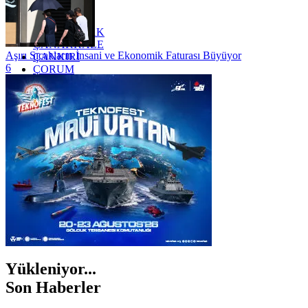
YALOVA
YOZGAT
ZONGULDAK
ÇANAKKALE
Aşırı Sıcakların İnsani ve Ekonomik Faturası Büyüyor
ÇANKIRI
6
ÇORUM
İSTANBUL
İZMİR
ŞANLIURFA
ŞIRNAK
Yükleniyor...
Son Haberler