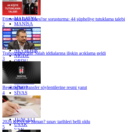
KONYA
KÜTAHYA
KİLİS
MALATYA
Etimesgut Belediyesi'ne soruşturma: 44 şüpheliye tutuklama talebi
MANİSA
2
MARDİN
MERSİN
MUĞLA
MUŞ
NEVŞEHİR
Trabzonspor'dan Salah iddialarına ilişkin açıklama geldi
NİĞDE
3
ORDU
OSMANİYE
RİZE
SAKARYA
SAMSUN
SİNOP
Beşiktaş'tan transfer söylentilerine resmi yanıt
SİVAS
4
SİİRT
TEKİRDAĞ
TOKAT
TRABZON
TUNCELİ
2026 KPSS ne zaman? sınav tarihleri belli oldu
UŞAK
5
VAN