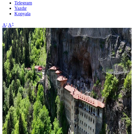
Telegram
Yazdır
Kopyala
-
+
A
A