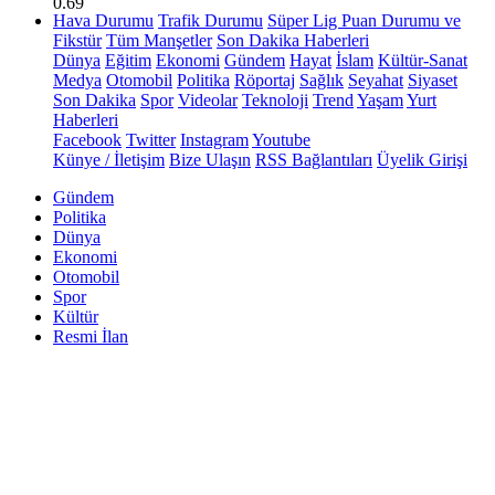
0.69
Hava Durumu
Trafik Durumu
Süper Lig Puan Durumu ve
Fikstür
Tüm Manşetler
Son Dakika Haberleri
Dünya
Eğitim
Ekonomi
Gündem
Hayat
İslam
Kültür-Sanat
Medya
Otomobil
Politika
Röportaj
Sağlık
Seyahat
Siyaset
Son Dakika
Spor
Videolar
Teknoloji
Trend
Yaşam
Yurt
Haberleri
Facebook
Twitter
Instagram
Youtube
Künye / İletişim
Bize Ulaşın
RSS Bağlantıları
Üyelik Girişi
Gündem
Politika
Dünya
Ekonomi
Otomobil
Spor
Kültür
Resmi İlan