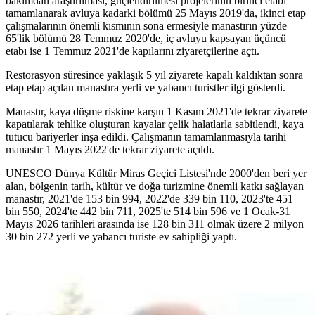
bakımdan araştırılması, güçlendirilmesi projelerinin birinci etabı
tamamlanarak avluya kadarki bölümü 25 Mayıs 2019'da, ikinci etap
çalışmalarının önemli kısmının sona ermesiyle manastırın yüzde
65'lik bölümü 28 Temmuz 2020'de, iç avluyu kapsayan üçüncü
etabı ise 1 Temmuz 2021'de kapılarını ziyaretçilerine açtı.
Restorasyon süresince yaklaşık 5 yıl ziyarete kapalı kaldıktan sonra
etap etap açılan manastıra yerli ve yabancı turistler ilgi gösterdi.
Manastır, kaya düşme riskine karşın 1 Kasım 2021'de tekrar ziyarete
kapatılarak tehlike oluşturan kayalar çelik halatlarla sabitlendi, kaya
tutucu bariyerler inşa edildi. Çalışmanın tamamlanmasıyla tarihi
manastır 1 Mayıs 2022'de tekrar ziyarete açıldı.
UNESCO Dünya Kültür Miras Geçici Listesi'nde 2000'den beri yer
alan, bölgenin tarih, kültür ve doğa turizmine önemli katkı sağlayan
manastır, 2021'de 153 bin 994, 2022'de 339 bin 110, 2023'te 451
bin 550, 2024'te 442 bin 711, 2025'te 514 bin 596 ve 1 Ocak-31
Mayıs 2026 tarihleri arasında ise 128 bin 311 olmak üzere 2 milyon
30 bin 272 yerli ve yabancı turiste ev sahipliği yaptı.