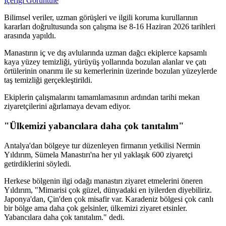
İçeriği Görüntüle
Bilimsel veriler, uzman görüşleri ve ilgili koruma kurullarının
kararları doğrultusunda son çalışma ise 8-16 Haziran 2026 tarihleri
arasında yapıldı.
Manastırın iç ve dış avlularında uzman dağcı ekiplerce kapsamlı
kaya yüzey temizliği, yürüyüş yollarında bozulan alanlar ve çatı
örtülerinin onarımı ile su kemerlerinin üzerinde bozulan yüzeylerde
taş temizliği gerçekleştirildi.
Ekiplerin çalışmalarını tamamlamasının ardından tarihi mekan
ziyaretçilerini ağırlamaya devam ediyor.
"Ülkemizi yabancılara daha çok tanıtalım"
Antalya'dan bölgeye tur düzenleyen firmanın yetkilisi Nermin
Yıldırım, Sümela Manastırı'na her yıl yaklaşık 600 ziyaretçi
getirdiklerini söyledi.
Herkese bölgenin ilgi odağı manastırı ziyaret etmelerini öneren
Yıldırım, "Mimarisi çok güzel, dünyadaki en iyilerden diyebiliriz.
Japonya'dan, Çin'den çok misafir var. Karadeniz bölgesi çok canlı
bir bölge ama daha çok gelsinler, ülkemizi ziyaret etsinler.
Yabancılara daha çok tanıtalım." dedi.