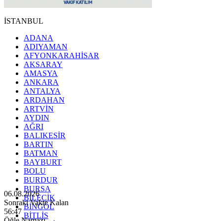
İSTANBUL
ADANA
ADIYAMAN
AFYONKARAHİSAR
AKSARAY
AMASYA
ANKARA
ANTALYA
ARDAHAN
ARTVİN
AYDIN
AĞRI
BALIKESİR
BARTIN
BATMAN
BAYBURT
BOLU
BURDUR
BURSA
06.08.2026
BİLECİK
Sonraki Vakte Kalan
BİNGÖL
56:45
BİTLİS
Öğle Namazı