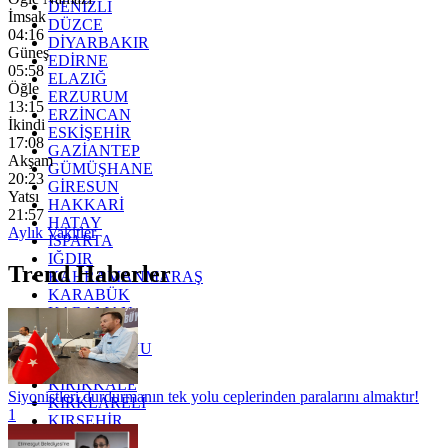
DENİZLİ
İmsak
DÜZCE
04:16
DİYARBAKIR
Güneş
EDİRNE
05:58
ELAZIĞ
Öğle
ERZURUM
13:15
ERZİNCAN
İkindi
ESKİŞEHİR
17:08
GAZİANTEP
Akşam
GÜMÜŞHANE
20:23
GİRESUN
Yatsı
HAKKARİ
21:57
HATAY
Aylık Vakitler
ISPARTA
IĞDIR
Trend Haberler
KAHRAMANMARAŞ
KARABÜK
KARAMAN
KARS
KASTAMONU
KAYSERİ
KIRIKKALE
Siyonistleri durdurmanın tek yolu ceplerinden paralarını almaktır!
KIRKLARELİ
1
KIRŞEHİR
KOCAELİ