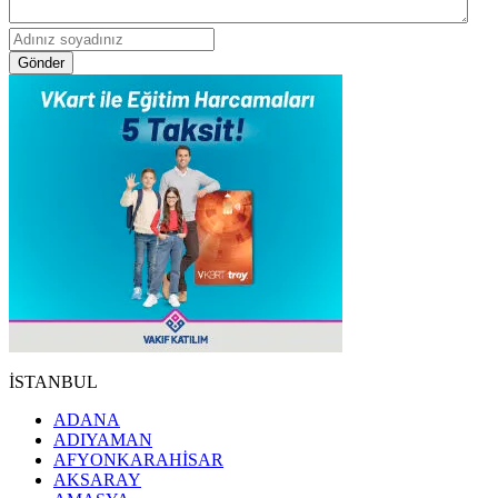
Gönder
İSTANBUL
ADANA
ADIYAMAN
AFYONKARAHİSAR
AKSARAY