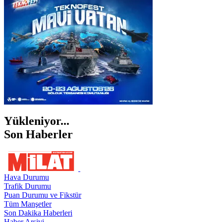
ŞANLIURFA
ŞIRNAK
Yükleniyor...
Son Haberler
Hava Durumu
Trafik Durumu
Puan Durumu ve Fikstür
Tüm Manşetler
Son Dakika Haberleri
Haber Arşivi