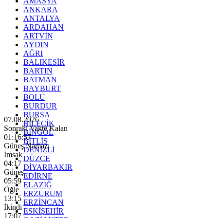
AMASYA
ANKARA
ANTALYA
ARDAHAN
ARTVİN
AYDIN
AĞRI
BALIKESİR
BARTIN
BATMAN
BAYBURT
BOLU
BURDUR
BURSA
07.08.2026
BİLECİK
Sonraki Vakte Kalan
BİNGÖL
01:16:56
BİTLİS
Güneş Namazı
DENİZLİ
İmsak
DÜZCE
04:17
DİYARBAKIR
Güneş
EDİRNE
05:59
ELAZIĞ
Öğle
ERZURUM
13:15
ERZİNCAN
İkindi
ESKİŞEHİR
17:07