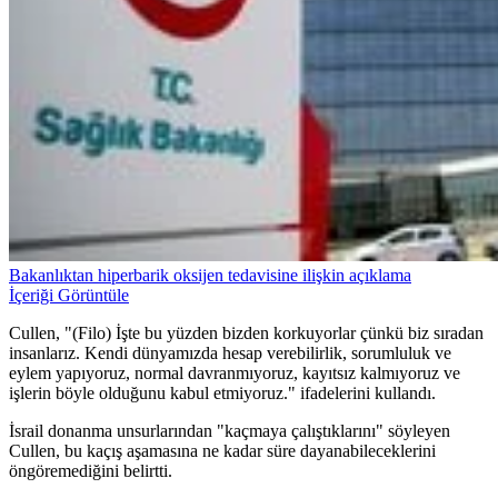
Bakanlıktan hiperbarik oksijen tedavisine ilişkin açıklama
İçeriği Görüntüle
Cullen, "(Filo) İşte bu yüzden bizden korkuyorlar çünkü biz sıradan
insanlarız. Kendi dünyamızda hesap verebilirlik, sorumluluk ve
eylem yapıyoruz, normal davranmıyoruz, kayıtsız kalmıyoruz ve
işlerin böyle olduğunu kabul etmiyoruz." ifadelerini kullandı.
İsrail donanma unsurlarından "kaçmaya çalıştıklarını" söyleyen
Cullen, bu kaçış aşamasına ne kadar süre dayanabileceklerini
öngöremediğini belirtti.