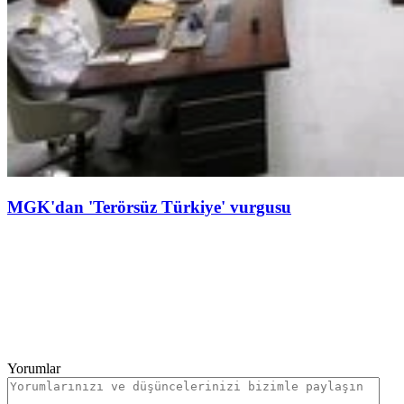
MGK'dan 'Terörsüz Türkiye' vurgusu
Yorumlar