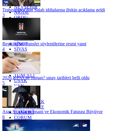
MUŞ
NEVŞEHİR
Trabzonspor'dan Salah iddialarına ilişkin açıklama geldi
NİĞDE
3
ORDU
OSMANİYE
RİZE
SAKARYA
SAMSUN
SİNOP
Beşiktaş'tan transfer söylentilerine resmi yanıt
SİVAS
4
SİİRT
TEKİRDAĞ
TOKAT
TRABZON
TUNCELİ
2026 KPSS ne zaman? sınav tarihleri belli oldu
UŞAK
5
VAN
YALOVA
YOZGAT
ZONGULDAK
ÇANAKKALE
Aşırı Sıcakların İnsani ve Ekonomik Faturası Büyüyor
ÇANKIRI
6
ÇORUM
İSTANBUL
İZMİR