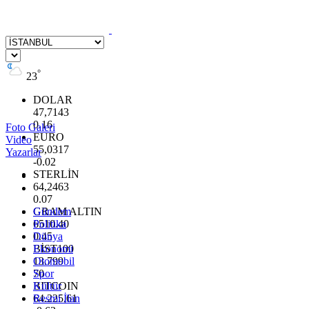
°
23
DOLAR
47,7143
0.16
Foto Galeri
EURO
Video
55,0317
Yazarlar
-0.02
STERLİN
64,2463
0.07
GRAM ALTIN
Gündem
6510.40
Politika
0.45
Dünya
BİST100
Ekonomi
13.799
Otomobil
70
Spor
BITCOIN
Kültür
64.225,61
Resmi İlan