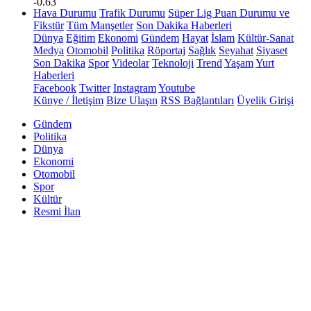
-0.63
Hava Durumu
Trafik Durumu
Süper Lig Puan Durumu ve
Fikstür
Tüm Manşetler
Son Dakika Haberleri
Dünya
Eğitim
Ekonomi
Gündem
Hayat
İslam
Kültür-Sanat
Medya
Otomobil
Politika
Röportaj
Sağlık
Seyahat
Siyaset
Son Dakika
Spor
Videolar
Teknoloji
Trend
Yaşam
Yurt
Haberleri
Facebook
Twitter
Instagram
Youtube
Künye / İletişim
Bize Ulaşın
RSS Bağlantıları
Üyelik Girişi
Gündem
Politika
Dünya
Ekonomi
Otomobil
Spor
Kültür
Resmi İlan