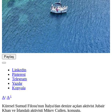
Paylaş
Linkedin
Pinterest
Telegram
Yazdır
Kopyala
-
+
A
A
Küresel Sumud Filosu'nun İtalya'dan denize açılan aktivist Jubair
Khan ve İrlandalı aktivisti Mikey Cullen, konuştu.