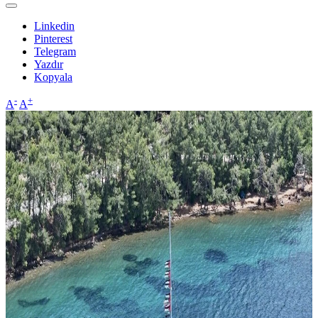
Linkedin
Pinterest
Telegram
Yazdır
Kopyala
-
+
A
A