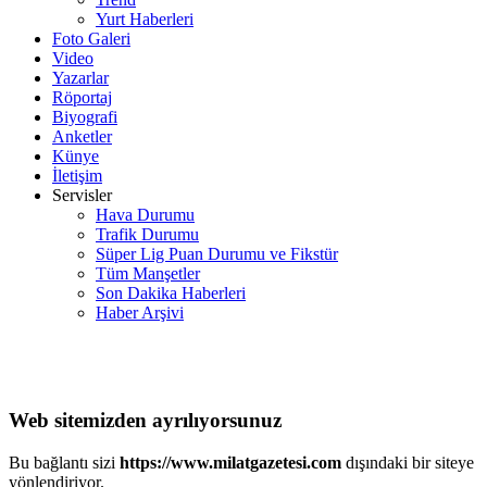
Yurt Haberleri
Foto Galeri
Video
Yazarlar
Röportaj
Biyografi
Anketler
Künye
İletişim
Servisler
Hava Durumu
Trafik Durumu
Süper Lig Puan Durumu ve Fikstür
Tüm Manşetler
Son Dakika Haberleri
Haber Arşivi
Web sitemizden ayrılıyorsunuz
Bu bağlantı sizi
https://www.milatgazetesi.com
dışındaki bir siteye
yönlendiriyor.