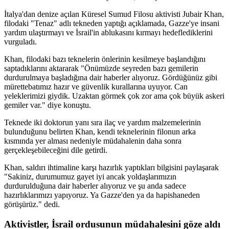
İtalya'dan denize açılan Küresel Sumud Filosu aktivisti Jubair Khan,
filodaki "Tenaz" adlı tekneden yaptığı açıklamada, Gazze'ye insani
yardım ulaştırmayı ve İsrail'in ablukasını kırmayı hedeflediklerini
vurguladı.
Khan, filodaki bazı teknelerin önlerinin kesilmeye başlandığını
saptadıklarını aktararak "Önümüzde seyreden bazı gemilerin
durdurulmaya başladığına dair haberler alıyoruz. Gördüğünüz gibi
mürettebatımız hazır ve güvenlik kurallarına uyuyor. Can
yeleklerimizi giydik. Uzaktan görmek çok zor ama çok büyük askeri
gemiler var." diye konuştu.
Teknede iki doktorun yanı sıra ilaç ve yardım malzemelerinin
bulunduğunu belirten Khan, kendi teknelerinin filonun arka
kısmında yer alması nedeniyle müdahalenin daha sonra
gerçekleşebileceğini dile getirdi.
Khan, saldırı ihtimaline karşı hazırlık yaptıkları bilgisini paylaşarak
"Sakiniz, durumumuz gayet iyi ancak yoldaşlarımızın
durdurulduğuna dair haberler alıyoruz ve şu anda sadece
hazırlıklarımızı yapıyoruz. Ya Gazze'den ya da hapishaneden
görüşürüz." dedi.
Aktivistler, İsrail ordusunun müdahalesini göze aldı