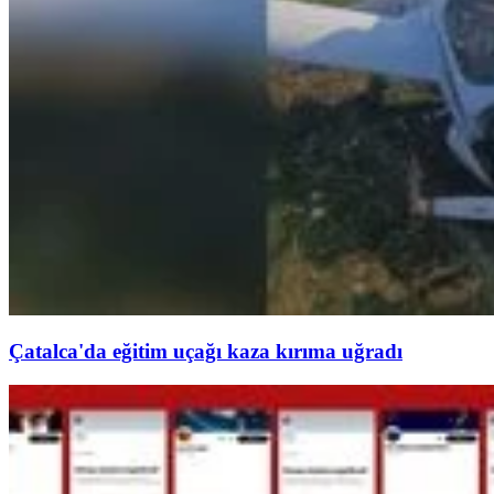
Çatalca'da eğitim uçağı kaza kırıma uğradı