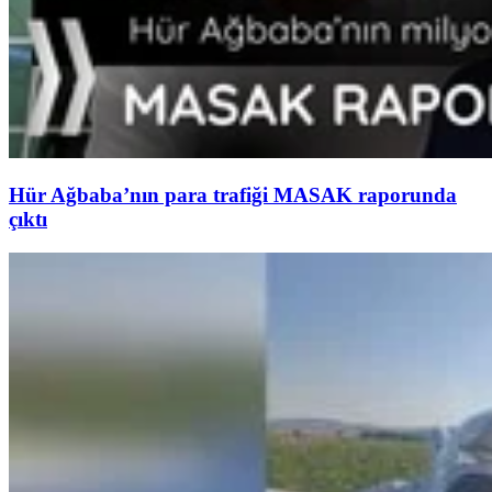
Hür Ağbaba’nın para trafiği MASAK raporunda
çıktı