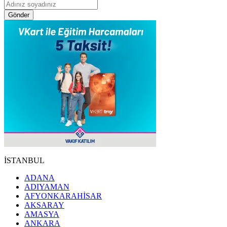
Gönder
İSTANBUL
ADANA
ADIYAMAN
AFYONKARAHİSAR
AKSARAY
AMASYA
ANKARA