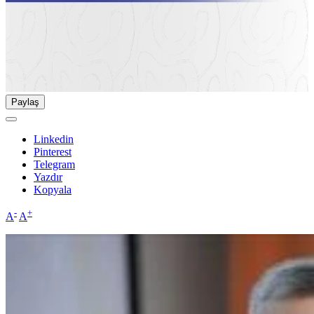
Paylaş
Linkedin
Pinterest
Telegram
Yazdır
Kopyala
-
+
A
A