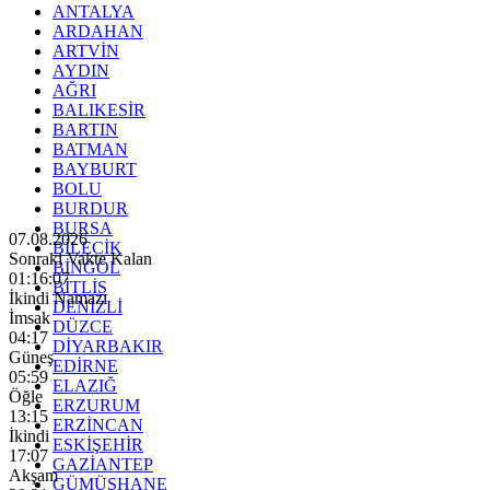
ANTALYA
ARDAHAN
ARTVİN
AYDIN
AĞRI
BALIKESİR
BARTIN
BATMAN
BAYBURT
BOLU
BURDUR
BURSA
07.08.2026
BİLECİK
Sonraki Vakte Kalan
BİNGÖL
01:16:06
BİTLİS
İkindi Namazı
DENİZLİ
İmsak
DÜZCE
04:17
DİYARBAKIR
Güneş
EDİRNE
05:59
ELAZIĞ
Öğle
ERZURUM
13:15
ERZİNCAN
İkindi
ESKİŞEHİR
17:07
GAZİANTEP
Akşam
GÜMÜŞHANE