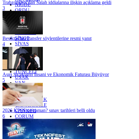
Trabzonspor'dan Salah iddialarına ilişkin açıklama geldi
NİĞDE
3
ORDU
OSMANİYE
RİZE
SAKARYA
SAMSUN
SİNOP
Beşiktaş'tan transfer söylentilerine resmi yanıt
SİVAS
4
SİİRT
TEKİRDAĞ
TOKAT
TRABZON
TUNCELİ
Aşırı Sıcakların İnsani ve Ekonomik Faturası Büyüyor
UŞAK
5
VAN
YALOVA
YOZGAT
ZONGULDAK
ÇANAKKALE
2026 KPSS ne zaman? sınav tarihleri belli oldu
ÇANKIRI
6
ÇORUM
İSTANBUL
İZMİR
ŞANLIURFA
ŞIRNAK