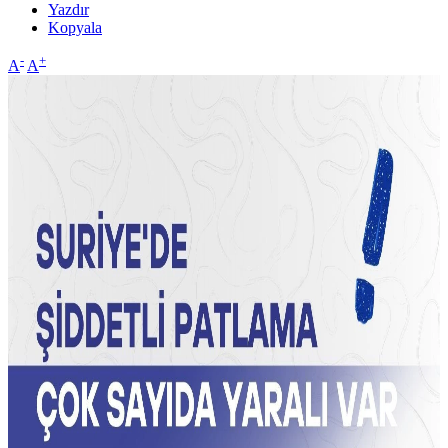
Yazdır
Kopyala
-
+
A
A