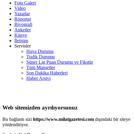
Foto Galeri
Video
Yazarlar
Röportaj
Biyografi
Anketler
Künye
İletişim
Servisler
Hava Durumu
Trafik Durumu
Süper Lig Puan Durumu ve Fikstür
Tüm Manşetler
Son Dakika Haberleri
Haber Arşivi
Web sitemizden ayrılıyorsunuz
Bu bağlantı sizi
https://www.milatgazetesi.com
dışındaki bir siteye
yönlendiriyor.