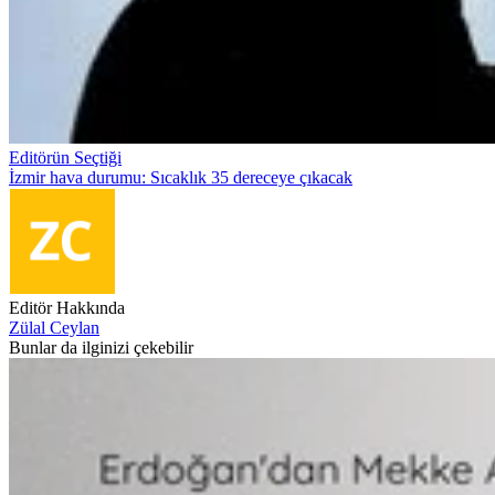
Editörün Seçtiği
İzmir hava durumu: Sıcaklık 35 dereceye çıkacak
Editör Hakkında
Zülal Ceylan
Bunlar da ilginizi çekebilir