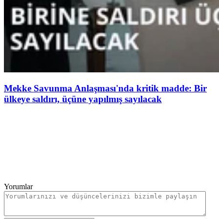
Mekke Savunma Anlaşması'nda kritik madde: Bir
ülkeye saldırı, üçüne yapılmış sayılacak
Yorumlar