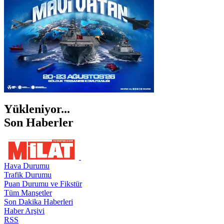
Yükleniyor...
Son Haberler
Hava Durumu
Trafik Durumu
Puan Durumu ve Fikstür
Tüm Manşetler
Son Dakika Haberleri
Haber Arşivi
RSS