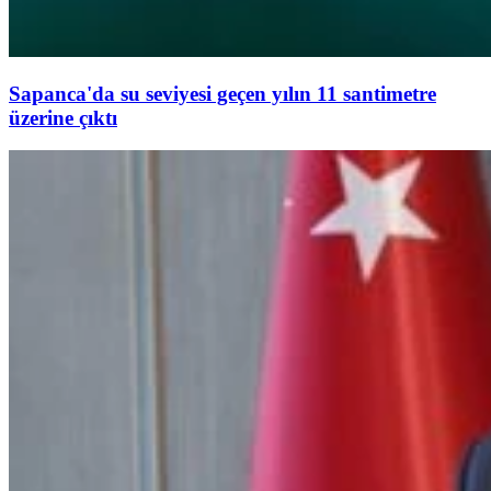
Sapanca'da su seviyesi geçen yılın 11 santimetre
üzerine çıktı