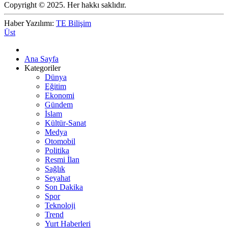
Copyright © 2025. Her hakkı saklıdır.
Haber Yazılımı:
TE Bilişim
Üst
Ana Sayfa
Kategoriler
Dünya
Eğitim
Ekonomi
Gündem
İslam
Kültür-Sanat
Medya
Otomobil
Politika
Resmi İlan
Sağlık
Seyahat
Son Dakika
Spor
Teknoloji
Trend
Yurt Haberleri