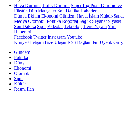
1.2
Hava Durumu
Trafik Durumu
Süper Lig Puan Durumu ve
Fikstür
Tüm Manşetler
Son Dakika Haberleri
Dünya
Eğitim
Ekonomi
Gündem
Hayat
İslam
Kültür-Sanat
Medya
Otomobil
Politika
Röportaj
Sağlık
Seyahat
Siyaset
Son Dakika
Spor
Videolar
Teknoloji
Trend
Yaşam
Yurt
Haberleri
Facebook
Twitter
Instagram
Youtube
Künye / İletişim
Bize Ulaşın
RSS Bağlantıları
Üyelik Girişi
Gündem
Politika
Dünya
Ekonomi
Otomobil
Spor
Kültür
Resmi İlan