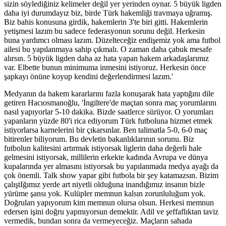
sizin söylediğiniz kelimeler değil yer yerinden oynar. 5 büyük ligden
daha iyi durumdayız biz, birde Türk hakemliği travmaya uğramış.
Biz bahis konusuna girdik, hakemlerin 3'te biri gitti. Hakemlerin
yetişmesi lazım bu sadece federasyonun sorunu değil. Herkesin
buna yardımcı olması lazım. Düzelteceğiz endişemiz yok ama futbol
ailesi bu yapılanmaya sahip çıkmalı. O zaman daha çabuk mesafe
alırsın. 5 büyük ligden daha az hata yapan hakem arkadaşlarımız
var. Elbette bunun minimuma inmesini istiyoruz. Herkesin önce
şapkayı önüne koyup kendini değerlendirmesi lazım.'
Medyanın da hakem kararlarını fazla konuşarak hata yaptığını dile
getiren Hacıosmanoğlu, 'İngiltere'de maçtan sonra maç yorumlarını
nasıl yapıyorlar 5-10 dakika. Bizde saatlerce sürüyor. O yorumları
yapanların yüzde 80'i rica ediyorum Türk futboluna hizmet etmek
istiyorlarsa karnelerini bir çıkarsınlar. Ben talimatla 5-0, 6-0 maç
bitirenler biliyorum. Bu devletin bakanlıklarının sorunu. Biz
futbolun kalitesini artırmak istiyorsak liglerin daha değerli hale
gelmesini istiyorsak, millilerin erkekte kadında Avrupa ve dünya
kupalarında yer almasını istiyorsak bu yapılanmada medya ayağı da
çok önemli. Talk show yapar gibi futbola bir şey katamazsın. Bizim
çalıştIğımız yerde art niyetli olduğuna inandığımız insanın bizle
yürüme şansı yok. Kulüpler memnun kalsın zorunluluğum yok.
Doğruları yapıyorum kim memnun olursa olsun. Herkesi memnun
edersen işini doğru yapmıyorsun demektir. Adil ve şeffaflıktan taviz
vermedik, bundan sonra da vermeyeceğiz. Maçların sahada