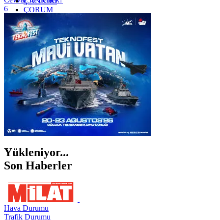
ÇANKIRI
6
ÇORUM
İSTANBUL
İZMİR
ŞANLIURFA
ŞIRNAK
Yükleniyor...
Son Haberler
Hava Durumu
Trafik Durumu