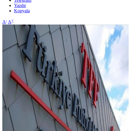
Telegram
Yazdır
Kopyala
-
+
A
A