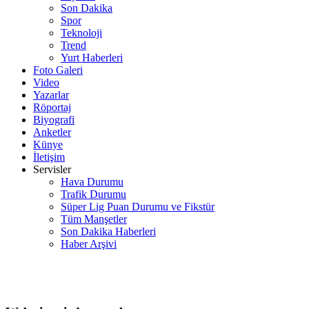
Son Dakika
Spor
Teknoloji
Trend
Yurt Haberleri
Foto Galeri
Video
Yazarlar
Röportaj
Biyografi
Anketler
Künye
İletişim
Servisler
Hava Durumu
Trafik Durumu
Süper Lig Puan Durumu ve Fikstür
Tüm Manşetler
Son Dakika Haberleri
Haber Arşivi