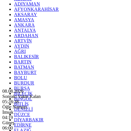
ADIYAMAN
AFYONKARAHİSAR
AKSARAY
AMASYA
ANKARA
ANTALYA
ARDAHAN
ARTVİN
AYDIN
AĞRI
BALIKESİR
BARTIN
BATMAN
BAYBURT
BOLU
BURDUR
BURSA
08.08.2026
BİLECİK
Sonraki Vakte Kalan
BİNGÖL
05:28:36
BİTLİS
Öğle Namazı
DENİZLİ
İmsak
DÜZCE
04:19
DİYARBAKIR
Güneş
EDİRNE
06:00
ELAZIĞ