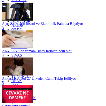
2
MARDİN
MERSİN
MUĞLA
MUŞ
NEVŞEHİR
Aşırı Sıcakların İnsani ve Ekonomik Faturası Büyüyor
NİĞDE
3
ORDU
OSMANİYE
RİZE
SAKARYA
SAMSUN
SİNOP
2026 KPSS ne zaman? sınav tarihleri belli oldu
SİVAS
4
SİİRT
TEKİRDAĞ
TOKAT
TRABZON
TUNCELİ
Ankara Kedileri 27 Ülkeden Canlı Takip Ediliyor
UŞAK
5
VAN
YALOVA
YOZGAT
ZONGULDAK
ÇANAKKALE
Cevvaz ne demek?