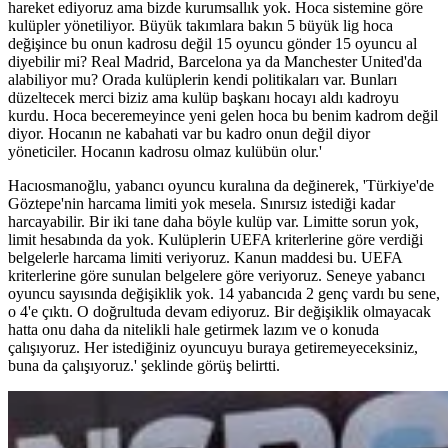
hareket ediyoruz ama bizde kurumsallık yok. Hoca sistemine göre
kulüpler yönetiliyor. Büyük takımlara bakın 5 büyük lig hoca
değişince bu onun kadrosu değil 15 oyuncu gönder 15 oyuncu al
diyebilir mi? Real Madrid, Barcelona ya da Manchester United'da
alabiliyor mu? Orada kulüplerin kendi politikaları var. Bunları
düzeltecek merci biziz ama kulüp başkanı hocayı aldı kadroyu
kurdu. Hoca beceremeyince yeni gelen hoca bu benim kadrom değil
diyor. Hocanın ne kabahati var bu kadro onun değil diyor
yöneticiler. Hocanın kadrosu olmaz kulübün olur.'
Hacıosmanoğlu, yabancı oyuncu kuralına da değinerek, 'Türkiye'de
Göztepe'nin harcama limiti yok mesela. Sınırsız istediği kadar
harcayabilir. Bir iki tane daha böyle kulüp var. Limitte sorun yok,
limit hesabında da yok. Kulüplerin UEFA kriterlerine göre verdiği
belgelerle harcama limiti veriyoruz. Kanun maddesi bu. UEFA
kriterlerine göre sunulan belgelere göre veriyoruz. Seneye yabancı
oyuncu sayısında değişiklik yok. 14 yabancıda 2 genç vardı bu sene,
o 4'e çıktı. O doğrultuda devam ediyoruz. Bir değişiklik olmayacak
hatta onu daha da nitelikli hale getirmek lazım ve o konuda
çalışıyoruz. Her istediğiniz oyuncuyu buraya getiremeyeceksiniz,
buna da çalışıyoruz.' şeklinde görüş belirtti.