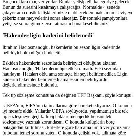
Bu çocuklara maç veriyorlar. Bunlar yetişip elit kategoriye gelecek.
Bunun da süresini kısaltmaya çalışacağız. Normalde 4 senede
çıkıyor ama dostluk ilişkilerimizle olabilecek en maksimum seviyeye
çekeriz ama meyvelerini sonra alacağız. Bir sonraki şampiyonlara
yetişirse sonra gitmezlerse faturasını bana kesebilirsiniz.'
'Hakemler ligin kaderini belirlemedi'
İbrahim Hacıosmanoğlu, hakemlerin bu sezon ligin kaderinde
belirleyici olmadığını ifade etti.
Eskiden hakemlerin sezonlarda belirleyici olduğunu aktaran
Hacıosmanoğlu, 'Hakemlerin lige etkisi olmadı. Eski sezonları
hatırlayın. Hataları oldu ama sonuçta bir şeyi belirlemediler. Ligin
kaderini hakemler belirlemedi ama eskiden belirliyordu.'
değerlendirmesinde bulundu.
Tek tip sözleşme konusuna da değinen TFF Başkanı, şöyle konuştu:
'UEFA'nın, FIFA'nın talimatlarına göre hareket ediyoruz. O konuda
iyi mesafe aldık. Yıllardır UEFA söylüyordu, yapılmamıştı biz tek
tip sözleşmeye geçtik. İmaj hakları menajerlik hepsini tek
sözleşmeye yazmak zorundasın. O konuda kulüplerin borç
batağından kurtulması, kriterlere göre harcama limiti veriyoruz ama
futbolun temel sorunu zaten. O konuda çelişki yok, talimata göre