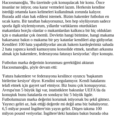
Hacıosmanoğlu, 'Bu üzerinde çok konuşulacak bir konu. Önce
insanlar ne istiyor, ona karar vermeleri lazım. Herkesin kendine
istediği ortamda kaos kelimeleri kullanılmak zorunda kalıyor.
Burada adil olan hak edileni istemek. Bizim hakemler futbolun en
sıcak karnı. Bir taraftan bakıyorsunuz, ben hep söylüyorum sadece
sporla ilgili söylemiyorum, yıllardır varlıklarını oturdukları
makamlara borçlu olanlar o makamlardan kalkınca bir hiç oldukları
için o makamlar çok önemli. Devletin hangi birimine, hangi makama
bakarsanız bakın o makama bir şey katanlar kendileri alıp gidiyorlar.
Kendileri 100 hata yapabiliyorlar ancak hakem kardeşlerimiz sahada
2 hata yapınca kendi kamuoyunu konsolide etmek, taraftarı arkasına
almak için hakemlere, federasyona faturayı kesiyorlar.' diye konuştu.
Futbolun marka değerinin korunması gerektiğini aktaran
Hacıosmanoğlu, şöyle devam etti:
'Fatura hakemlere ve federasyona kesilince oyuncu 'başkanım
birilerine kesiyor' diyor. Kendini sorgulamıyor. Kendi hatalarını
telafi etmek için gayret sarf etmiyor. Biz bunu çok konuşuyoruz.
Avrupa'nın 5 büyük ligi var, istatistiklere baksınlar UEFA'da da
konuştuk bunu hatalarda en sondayız biz 5 büyük ligde.
Futbolumuzun marka değerini korumak istiyorsak bu şekil gitmez.
Yayıncı geliri az, hak ettiği değerde mi değil ama biz baltalıyoruz.
6,5 milyar pound İngiltere'nin yayın geliri. Düşen takıma 100
milyon pound veriyorlar. İngiltere'deki hatalara bakın burada olsa