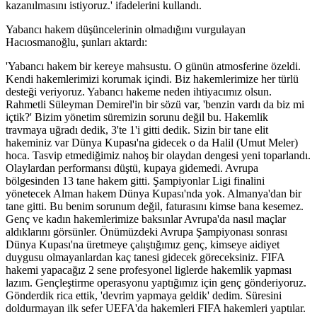
kazanılmasını istiyoruz.' ifadelerini kullandı.
Yabancı hakem düşüncelerinin olmadığını vurgulayan
Hacıosmanoğlu, şunları aktardı:
'Yabancı hakem bir kereye mahsustu. O günün atmosferine özeldi.
Kendi hakemlerimizi korumak içindi. Biz hakemlerimize her türlü
desteği veriyoruz. Yabancı hakeme neden ihtiyacımız olsun.
Rahmetli Süleyman Demirel'in bir sözü var, 'benzin vardı da biz mi
içtik?' Bizim yönetim süremizin sorunu değil bu. Hakemlik
travmaya uğradı dedik, 3'te 1'i gitti dedik. Sizin bir tane elit
hakeminiz var Dünya Kupası'na gidecek o da Halil (Umut Meler)
hoca. Tasvip etmediğimiz nahoş bir olaydan dengesi yeni toparlandı.
Olaylardan performansı düştü, kupaya gidemedi. Avrupa
bölgesinden 13 tane hakem gitti. Şampiyonlar Ligi finalini
yönetecek Alman hakem Dünya Kupası'nda yok. Almanya'dan bir
tane gitti. Bu benim sorunum değil, faturasını kimse bana kesemez.
Genç ve kadın hakemlerimize baksınlar Avrupa'da nasıl maçlar
aldıklarını görsünler. Önümüzdeki Avrupa Şampiyonası sonrası
Dünya Kupası'na üretmeye çalıştığımız genç, kimseye aidiyet
duygusu olmayanlardan kaç tanesi gidecek göreceksiniz. FIFA
hakemi yapacağız 2 sene profesyonel liglerde hakemlik yapması
lazım. Gençleştirme operasyonu yaptığımız için genç gönderiyoruz.
Gönderdik rica ettik, 'devrim yapmaya geldik' dedim. Süresini
doldurmayan ilk sefer UEFA'da hakemleri FIFA hakemleri yaptılar.