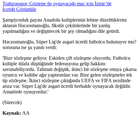
Trabzonspor, Göztepe ile oynayacağı maç için İzmir’de
İçeriği Görüntüle
Şampiyonluk payını Anadolu kulüplerinin lehine düzelttiklerini
aktaran Hacıosmanoğlu, fikstür çekimlerinde bir yanlış
yapılmadığını ve değiştirecek bir şey olmadığını dile getirdi.
Hacıosmanoğlu, Süper Lig'de asgari ücretli futbolcu bulunuyor mu?
sorusuna ise şu yanıtı verdi:
'Bize sözleşme geliyor. Eskiden çift sözleşme oluyordu. Futbolcu
kulüple itilafa düştüğünde federasyona gelip hakkını
savunabiliyordu. Talimatı değiştik, ikinci bir sözleşme ortaya çıkarsa
oyuncu ve kulübe ağır yaptırımları var. Bize gelen sözleşmeler tek
tip sözleşme. İkinci sözleşme çıktığında UEFA ve FIFA nezdinde
arıza var. Süper Lig'de asgari ücretli herhalde oynayacak değildir.
Amatörde oynuyordur.'
(Sürecek)
Kaynak:
AA