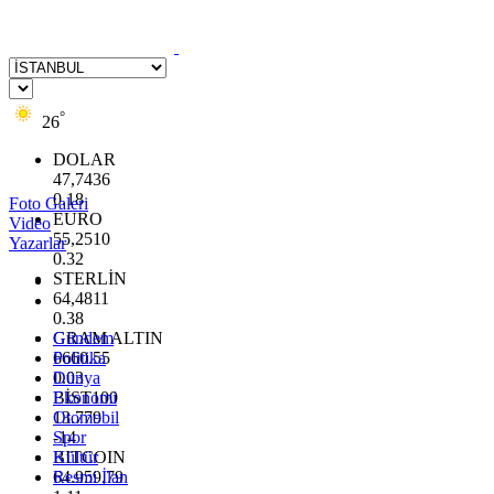
°
26
DOLAR
47,7436
0.18
Foto Galeri
EURO
Video
55,2510
Yazarlar
0.32
STERLİN
64,4811
0.38
GRAM ALTIN
Gündem
6660.55
Politika
0.03
Dünya
BİST100
Ekonomi
13.779
Otomobil
-14
Spor
BITCOIN
Kültür
64.959,79
Resmi İlan