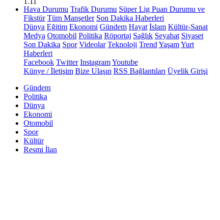
1.11
Hava Durumu
Trafik Durumu
Süper Lig Puan Durumu ve
Fikstür
Tüm Manşetler
Son Dakika Haberleri
Dünya
Eğitim
Ekonomi
Gündem
Hayat
İslam
Kültür-Sanat
Medya
Otomobil
Politika
Röportaj
Sağlık
Seyahat
Siyaset
Son Dakika
Spor
Videolar
Teknoloji
Trend
Yaşam
Yurt
Haberleri
Facebook
Twitter
Instagram
Youtube
Künye / İletişim
Bize Ulaşın
RSS Bağlantıları
Üyelik Girişi
Gündem
Politika
Dünya
Ekonomi
Otomobil
Spor
Kültür
Resmi İlan