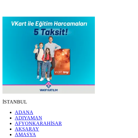
İSTANBUL
ADANA
ADIYAMAN
AFYONKARAHİSAR
AKSARAY
AMASYA