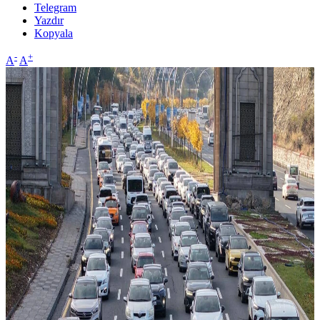
Telegram
Yazdır
Kopyala
-
+
A
A