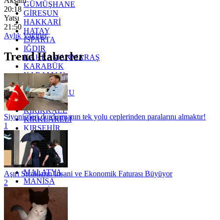
Akşam
GÜMÜŞHANE
20:18
GİRESUN
Yatsı
HAKKARİ
21:50
HATAY
Aylık Vakitler
ISPARTA
IĞDIR
Trend Haberler
KAHRAMANMARAŞ
KARABÜK
KARAMAN
KARS
KASTAMONU
KAYSERİ
KIRIKKALE
Siyonistleri durdurmanın tek yolu ceplerinden paralarını almaktır!
KIRKLARELİ
1
KIRŞEHİR
KOCAELİ
KONYA
KÜTAHYA
KİLİS
MALATYA
Aşırı Sıcakların İnsani ve Ekonomik Faturası Büyüyor
MANİSA
2
MARDİN
MERSİN
MUĞLA
MUŞ