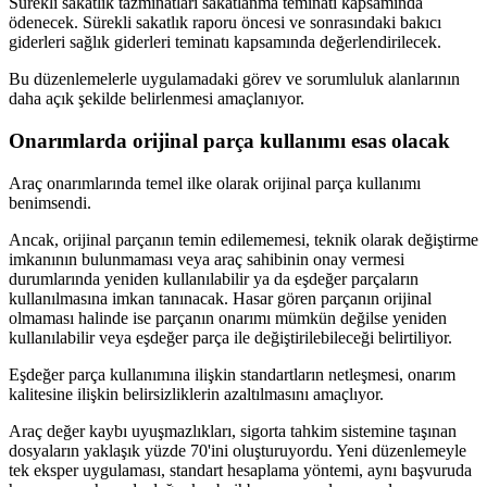
Sürekli sakatlık tazminatları sakatlanma teminatı kapsamında
ödenecek. Sürekli sakatlık raporu öncesi ve sonrasındaki bakıcı
giderleri sağlık giderleri teminatı kapsamında değerlendirilecek.
Bu düzenlemelerle uygulamadaki görev ve sorumluluk alanlarının
daha açık şekilde belirlenmesi amaçlanıyor.
Onarımlarda orijinal parça kullanımı esas olacak
Araç onarımlarında temel ilke olarak orijinal parça kullanımı
benimsendi.
Ancak, orijinal parçanın temin edilememesi, teknik olarak değiştirme
imkanının bulunmaması veya araç sahibinin onay vermesi
durumlarında yeniden kullanılabilir ya da eşdeğer parçaların
kullanılmasına imkan tanınacak. Hasar gören parçanın orijinal
olmaması halinde ise parçanın onarımı mümkün değilse yeniden
kullanılabilir veya eşdeğer parça ile değiştirilebileceği belirtiliyor.
Eşdeğer parça kullanımına ilişkin standartların netleşmesi, onarım
kalitesine ilişkin belirsizliklerin azaltılmasını amaçlıyor.
Araç değer kaybı uyuşmazlıkları, sigorta tahkim sistemine taşınan
dosyaların yaklaşık yüzde 70'ini oluşturuyordu. Yeni düzenlemeyle
tek eksper uygulaması, standart hesaplama yöntemi, aynı başvuruda