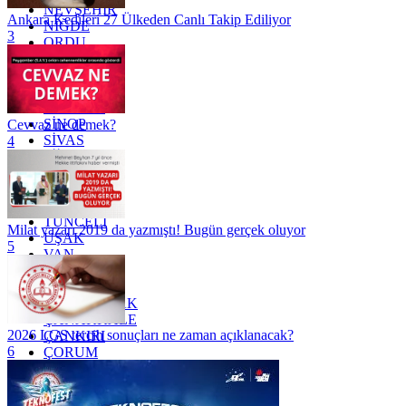
NEVŞEHİR
Ankara Kedileri 27 Ülkeden Canlı Takip Ediliyor
NİĞDE
3
ORDU
OSMANİYE
RİZE
SAKARYA
SAMSUN
SİNOP
Cevvaz ne demek?
SİVAS
4
SİİRT
TEKİRDAĞ
TOKAT
TRABZON
TUNCELİ
Milat yazarı 2019 da yazmıştı! Bugün gerçek oluyor
UŞAK
5
VAN
YALOVA
YOZGAT
ZONGULDAK
ÇANAKKALE
2026 LGS tercih sonuçları ne zaman açıklanacak?
ÇANKIRI
6
ÇORUM
İSTANBUL
İZMİR
ŞANLIURFA