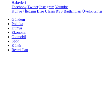
Haberleri
Facebook
Twitter
Instagram
Youtube
Künye / İletişim
Bize Ulaşın
RSS Bağlantıları
Üyelik Girişi
Gündem
Politika
Dünya
Ekonomi
Otomobil
Spor
Kültür
Resmi İlan