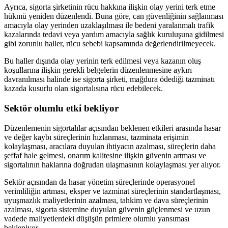
Ayrıca, sigorta şirketinin rücu hakkına ilişkin olay yerini terk etme
hükmü yeniden düzenlendi. Buna göre, can güvenliğinin sağlanması
amacıyla olay yerinden uzaklaşılması ile bedeni yaralanmalı trafik
kazalarında tedavi veya yardım amacıyla sağlık kuruluşuna gidilmesi
gibi zorunlu haller, rücu sebebi kapsamında değerlendirilmeyecek.
Bu haller dışında olay yerinin terk edilmesi veya kazanın oluş
koşullarına ilişkin gerekli belgelerin düzenlenmesine aykırı
davranılması halinde ise sigorta şirketi, mağdura ödediği tazminatı
kazada kusurlu olan sigortalısına rücu edebilecek.
Sektör olumlu etki bekliyor
Düzenlemenin sigortalılar açısından beklenen etkileri arasında hasar
ve değer kaybı süreçlerinin hızlanması, tazminata erişimin
kolaylaşması, aracılara duyulan ihtiyacın azalması, süreçlerin daha
şeffaf hale gelmesi, onarım kalitesine ilişkin güvenin artması ve
sigortalının haklarına doğrudan ulaşmasının kolaylaşması yer alıyor.
Sektör açısından da hasar yönetim süreçlerinde operasyonel
verimliliğin artması, eksper ve tazminat süreçlerinin standartlaşması,
uyuşmazlık maliyetlerinin azalması, tahkim ve dava süreçlerinin
azalması, sigorta sistemine duyulan güvenin güçlenmesi ve uzun
vadede maliyetlerdeki düşüşün primlere olumlu yansıması
bekleniyor.