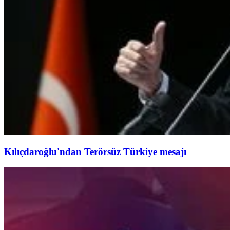
Kılıçdaroğlu'ndan Terörsüz Türkiye mesajı