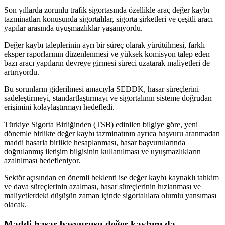
Son yıllarda zorunlu trafik sigortasında özellikle araç değer kaybı
tazminatları konusunda sigortalılar, sigorta şirketleri ve çeşitli aracı
yapılar arasında uyuşmazlıklar yaşanıyordu.
Değer kaybı taleplerinin ayrı bir süreç olarak yürütülmesi, farklı
eksper raporlarının düzenlenmesi ve yüksek komisyon talep eden
bazı aracı yapıların devreye girmesi süreci uzatarak maliyetleri de
artırıyordu.
Bu sorunların giderilmesi amacıyla SEDDK, hasar süreçlerini
sadeleştirmeyi, standartlaştırmayı ve sigortalının sisteme doğrudan
erişimini kolaylaştırmayı hedefledi.
Türkiye Sigorta Birliğinden (TSB) edinilen bilgiye göre, yeni
dönemle birlikte değer kaybı tazminatının ayrıca başvuru aranmadan
maddi hasarla birlikte hesaplanması, hasar başvurularında
doğrulanmış iletişim bilgisinin kullanılması ve uyuşmazlıkların
azaltılması hedefleniyor.
Sektör açısından en önemli beklenti ise değer kaybı kaynaklı tahkim
ve dava süreçlerinin azalması, hasar süreçlerinin hızlanması ve
maliyetlerdeki düşüşün zaman içinde sigortalılara olumlu yansıması
olacak.
Maddi hasar başvurusu değer kaybını da