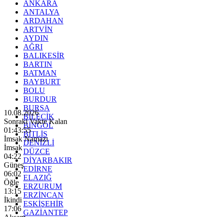
ANKARA
ANTALYA
ARDAHAN
ARTVİN
AYDIN
AĞRI
BALIKESİR
BARTIN
BATMAN
BAYBURT
BOLU
BURDUR
BURSA
10.08.2026
BİLECİK
Sonraki Vakte Kalan
BİNGÖL
01:43:53
BİTLİS
İmsak Namazı
DENİZLİ
İmsak
DÜZCE
04:22
DİYARBAKIR
Güneş
EDİRNE
06:02
ELAZIĞ
Öğle
ERZURUM
13:15
ERZİNCAN
İkindi
ESKİŞEHİR
17:06
GAZİANTEP