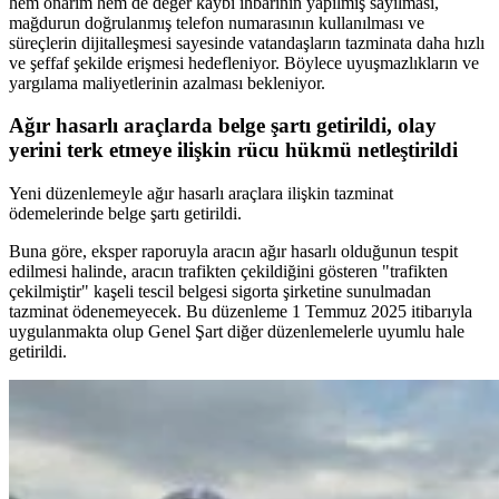
hem onarım hem de değer kaybı ihbarının yapılmış sayılması,
mağdurun doğrulanmış telefon numarasının kullanılması ve
süreçlerin dijitalleşmesi sayesinde vatandaşların tazminata daha hızlı
ve şeffaf şekilde erişmesi hedefleniyor. Böylece uyuşmazlıkların ve
yargılama maliyetlerinin azalması bekleniyor.
Ağır hasarlı araçlarda belge şartı getirildi, olay
yerini terk etmeye ilişkin rücu hükmü netleştirildi
Yeni düzenlemeyle ağır hasarlı araçlara ilişkin tazminat
ödemelerinde belge şartı getirildi.
Buna göre, eksper raporuyla aracın ağır hasarlı olduğunun tespit
edilmesi halinde, aracın trafikten çekildiğini gösteren "trafikten
çekilmiştir" kaşeli tescil belgesi sigorta şirketine sunulmadan
tazminat ödenemeyecek. Bu düzenleme 1 Temmuz 2025 itibarıyla
uygulanmakta olup Genel Şart diğer düzenlemelerle uyumlu hale
getirildi.