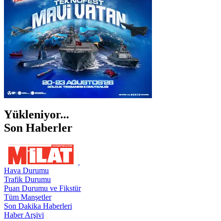
ŞIRNAK
Yükleniyor...
Son Haberler
Hava Durumu
Trafik Durumu
Puan Durumu ve Fikstür
Tüm Manşetler
Son Dakika Haberleri
Haber Arşivi