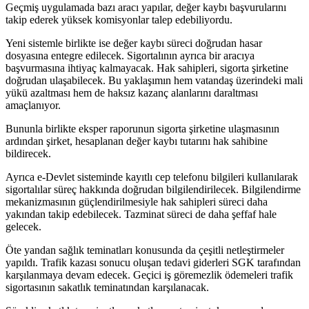
Geçmiş uygulamada bazı aracı yapılar, değer kaybı başvurularını
takip ederek yüksek komisyonlar talep edebiliyordu.
Yeni sistemle birlikte ise değer kaybı süreci doğrudan hasar
dosyasına entegre edilecek. Sigortalının ayrıca bir aracıya
başvurmasına ihtiyaç kalmayacak. Hak sahipleri, sigorta şirketine
doğrudan ulaşabilecek. Bu yaklaşımın hem vatandaş üzerindeki mali
yükü azaltması hem de haksız kazanç alanlarını daraltması
amaçlanıyor.
Bununla birlikte eksper raporunun sigorta şirketine ulaşmasının
ardından şirket, hesaplanan değer kaybı tutarını hak sahibine
bildirecek.
Ayrıca e-Devlet sisteminde kayıtlı cep telefonu bilgileri kullanılarak
sigortalılar süreç hakkında doğrudan bilgilendirilecek. Bilgilendirme
mekanizmasının güçlendirilmesiyle hak sahipleri süreci daha
yakından takip edebilecek. Tazminat süreci de daha şeffaf hale
gelecek.
Öte yandan sağlık teminatları konusunda da çeşitli netleştirmeler
yapıldı. Trafik kazası sonucu oluşan tedavi giderleri SGK tarafından
karşılanmaya devam edecek. Geçici iş göremezlik ödemeleri trafik
sigortasının sakatlık teminatından karşılanacak.