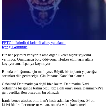
FETÖ hükümlüsü kıdemli albay yakalandı
İçeriği Görüntüle
Biz her şeyimizi veriyoruz ama diğer ülkeler hiçbir şeylerini
vermiyor. Orantısızca borç ödüyoruz. Herkes elini taşın altına
koyuyor ama İspanya koymuyor
Burada olduğumuz için mutluyuz. Büyük bir toplantı yapacağız
sorunları dile getireceğiz. Çin Panama Kanalı'nı alamaz
Grönland Danimarka'ya değil bize lazım. Danimarka Nazi
ordularına bir günde teslim oldu, biz aldık orayı sonra Danimarka'ya
geri verdikç Ben olsaydım bu olmazdı.
İranla bence ateşkes bitti. İran'ı hasta adamlar yönetiyor. 54 bin
kişiyi öldürdüler protesto yapan, onlarla vakit kaybetmek