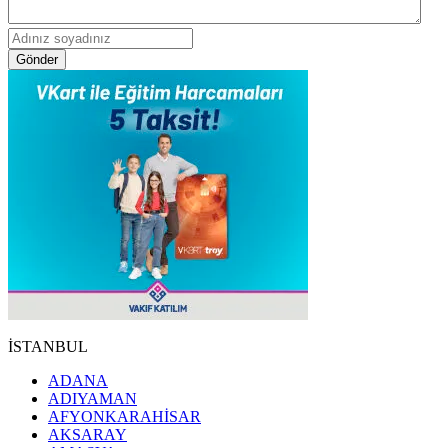
Gönder
İSTANBUL
ADANA
ADIYAMAN
AFYONKARAHİSAR
AKSARAY