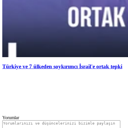
Türkiye ve 7 ülkeden soykırımcı İsrail'e ortak tepki
Yorumlar