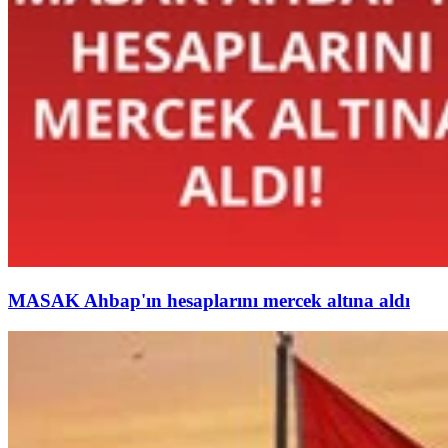
MASAK Ahbap'ın hesaplarını mercek altına aldı