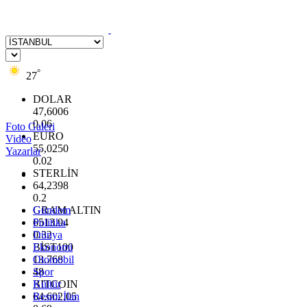
°
27
DOLAR
47,6006
0.06
Foto Galeri
EURO
Video
55,0250
Yazarlar
0.02
STERLİN
64,2398
0.2
GRAM ALTIN
Gündem
6513.94
Politika
0.32
Dünya
BİST100
Ekonomi
13.768
Otomobil
48
Spor
BITCOIN
Kültür
64.602,05
Resmi İlan