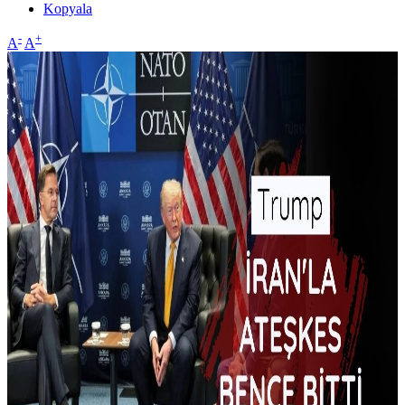
Kopyala
-
+
A
A