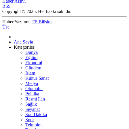
Haber Arşivi
RSS
Copyright © 2025. Her hakkı saklıdır.
Haber Yazılımı:
TE Bilişim
Üst
Ana Sayfa
Kategoriler
Dünya
Eğitim
Ekonomi
Gündem
İslam
Kültür-Sanat
Medya
Otomobil
Politika
Resmi İlan
Sağlık
Seyahat
Son Dakika
Spor
Teknoloji