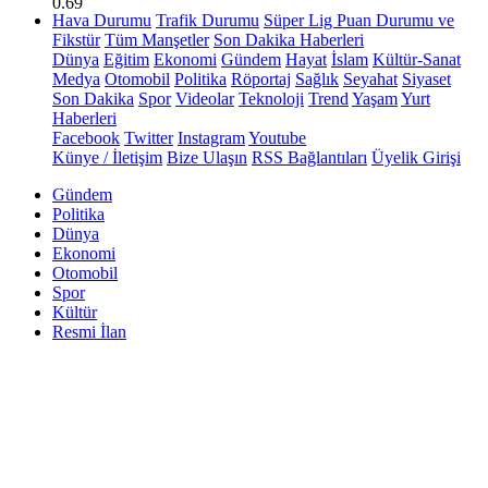
0.69
Hava Durumu
Trafik Durumu
Süper Lig Puan Durumu ve
Fikstür
Tüm Manşetler
Son Dakika Haberleri
Dünya
Eğitim
Ekonomi
Gündem
Hayat
İslam
Kültür-Sanat
Medya
Otomobil
Politika
Röportaj
Sağlık
Seyahat
Siyaset
Son Dakika
Spor
Videolar
Teknoloji
Trend
Yaşam
Yurt
Haberleri
Facebook
Twitter
Instagram
Youtube
Künye / İletişim
Bize Ulaşın
RSS Bağlantıları
Üyelik Girişi
Gündem
Politika
Dünya
Ekonomi
Otomobil
Spor
Kültür
Resmi İlan