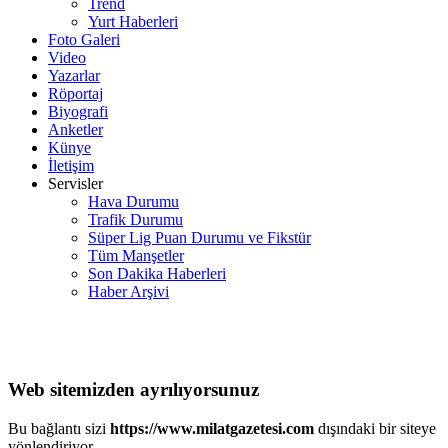
Trend
Yurt Haberleri
Foto Galeri
Video
Yazarlar
Röportaj
Biyografi
Anketler
Künye
İletişim
Servisler
Hava Durumu
Trafik Durumu
Süper Lig Puan Durumu ve Fikstür
Tüm Manşetler
Son Dakika Haberleri
Haber Arşivi
Web sitemizden ayrılıyorsunuz
Bu bağlantı sizi
https://www.milatgazetesi.com
dışındaki bir siteye
yönlendiriyor.