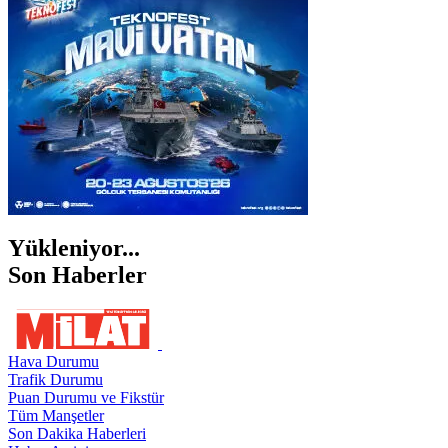
ŞANLIURFA
ŞIRNAK
Yükleniyor...
Son Haberler
Hava Durumu
Trafik Durumu
Puan Durumu ve Fikstür
Tüm Manşetler
Son Dakika Haberleri