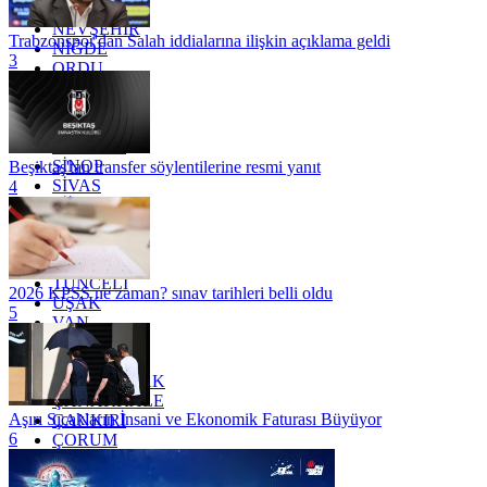
MUŞ
NEVŞEHİR
Trabzonspor'dan Salah iddialarına ilişkin açıklama geldi
NİĞDE
3
ORDU
OSMANİYE
RİZE
SAKARYA
SAMSUN
SİNOP
Beşiktaş'tan transfer söylentilerine resmi yanıt
SİVAS
4
SİİRT
TEKİRDAĞ
TOKAT
TRABZON
TUNCELİ
2026 KPSS ne zaman? sınav tarihleri belli oldu
UŞAK
5
VAN
YALOVA
YOZGAT
ZONGULDAK
ÇANAKKALE
Aşırı Sıcakların İnsani ve Ekonomik Faturası Büyüyor
ÇANKIRI
6
ÇORUM
İSTANBUL
İZMİR