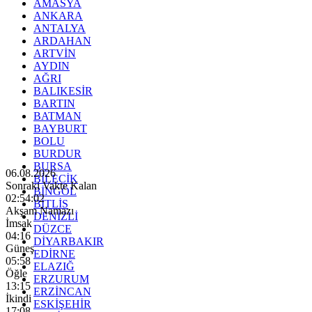
AMASYA
ANKARA
ANTALYA
ARDAHAN
ARTVİN
AYDIN
AĞRI
BALIKESİR
BARTIN
BATMAN
BAYBURT
BOLU
BURDUR
BURSA
06.08.2026
BİLECİK
Sonraki Vakte Kalan
BİNGÖL
02:54:00
BİTLİS
Akşam Namazı
DENİZLİ
İmsak
DÜZCE
04:16
DİYARBAKIR
Güneş
EDİRNE
05:58
ELAZIĞ
Öğle
ERZURUM
13:15
ERZİNCAN
İkindi
ESKİŞEHİR
17:08