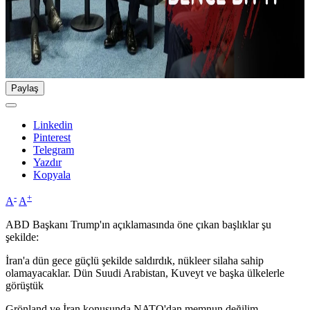
Paylaş
Linkedin
Pinterest
Telegram
Yazdır
Kopyala
-
+
A
A
ABD Başkanı Trump'ın açıklamasında öne çıkan başlıklar şu
şekilde:
İran'a dün gece güçlü şekilde saldırdık, nükleer silaha sahip
olamayacaklar. Dün Suudi Arabistan, Kuveyt ve başka ülkelerle
görüştük
Grönland ve İran konusunda NATO'dan memnun değilim.