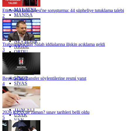
KİLİS
MALATYA
Etimesgut Belediyesi'ne soruşturma: 44 şüpheliye tutuklama talebi
MANİSA
2
MARDİN
MERSİN
MUĞLA
MUŞ
NEVŞEHİR
Trabzonspor'dan Salah iddialarına ilişkin açıklama geldi
NİĞDE
3
ORDU
OSMANİYE
RİZE
SAKARYA
SAMSUN
SİNOP
Beşiktaş'tan transfer söylentilerine resmi yanıt
SİVAS
4
SİİRT
TEKİRDAĞ
TOKAT
TRABZON
TUNCELİ
2026 KPSS ne zaman? sınav tarihleri belli oldu
UŞAK
5
VAN
YALOVA
YOZGAT