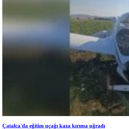
Çatalca'da eğitim uçağı kaza kırıma uğradı