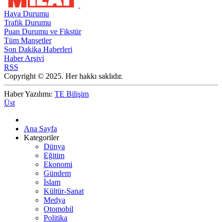
Hava Durumu
Trafik Durumu
Puan Durumu ve Fikstür
Tüm Manşetler
Son Dakika Haberleri
Haber Arşivi
RSS
Copyright © 2025. Her hakkı saklıdır.
Haber Yazılımı:
TE Bilişim
Üst
Ana Sayfa
Kategoriler
Dünya
Eğitim
Ekonomi
Gündem
İslam
Kültür-Sanat
Medya
Otomobil
Politika