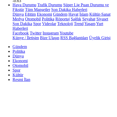
-0.63
Hava Durumu
Trafik Durumu
Süper Lig Puan Durumu ve
Fikstür
Tüm Manşetler
Son Dakika Haberleri
Dünya
Eğitim
Ekonomi
Gündem
Hayat
İslam
Kültür-Sanat
Medya
Otomobil
Politika
Röportaj
Sağlık
Seyahat
Siyaset
Son Dakika
Spor
Videolar
Teknoloji
Trend
Yaşam
Yurt
Haberleri
Facebook
Twitter
Instagram
Youtube
Künye / İletişim
Bize Ulaşın
RSS Bağlantıları
Üyelik Girişi
Gündem
Politika
Dünya
Ekonomi
Otomobil
Spor
Kültür
Resmi İlan