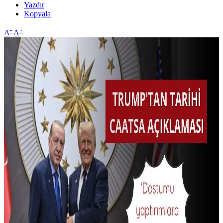
Yazdır
Kopyala
-
+
A
A