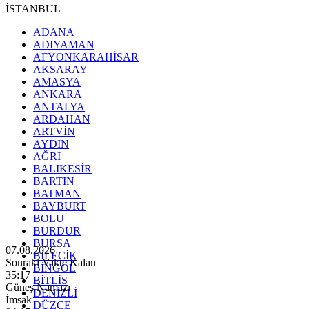
İSTANBUL
ADANA
ADIYAMAN
AFYONKARAHİSAR
AKSARAY
AMASYA
ANKARA
ANTALYA
ARDAHAN
ARTVİN
AYDIN
AĞRI
BALIKESİR
BARTIN
BATMAN
BAYBURT
BOLU
BURDUR
BURSA
07.08.2026
BİLECİK
Sonraki Vakte Kalan
BİNGÖL
35:15
BİTLİS
Güneş Namazı
DENİZLİ
İmsak
DÜZCE