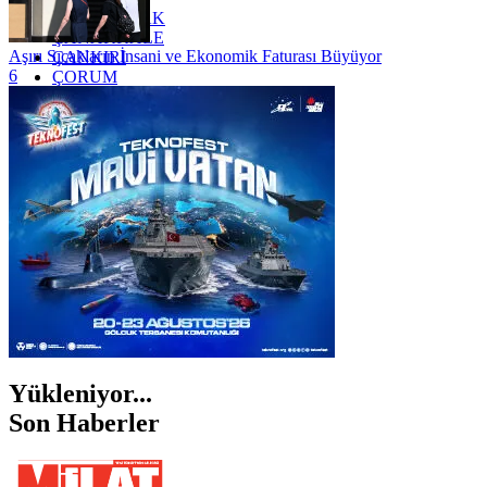
ZONGULDAK
ÇANAKKALE
Aşırı Sıcakların İnsani ve Ekonomik Faturası Büyüyor
ÇANKIRI
6
ÇORUM
İSTANBUL
İZMİR
ŞANLIURFA
ŞIRNAK
Yükleniyor...
Son Haberler