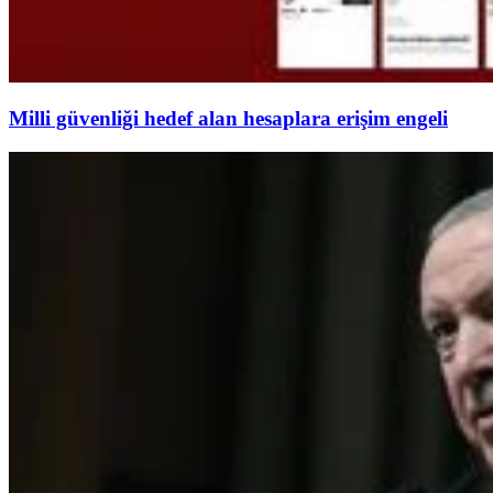
Milli güvenliği hedef alan hesaplara erişim engeli