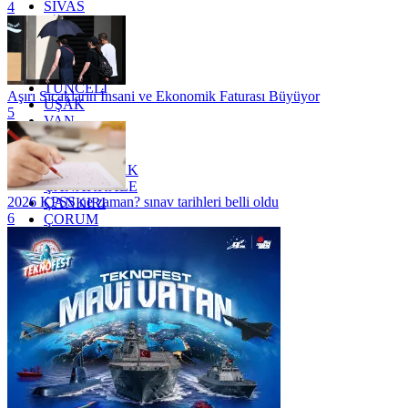
SİVAS
4
SİİRT
TEKİRDAĞ
TOKAT
TRABZON
TUNCELİ
Aşırı Sıcakların İnsani ve Ekonomik Faturası Büyüyor
UŞAK
5
VAN
YALOVA
YOZGAT
ZONGULDAK
ÇANAKKALE
2026 KPSS ne zaman? sınav tarihleri belli oldu
ÇANKIRI
6
ÇORUM
İSTANBUL
İZMİR
ŞANLIURFA
ŞIRNAK