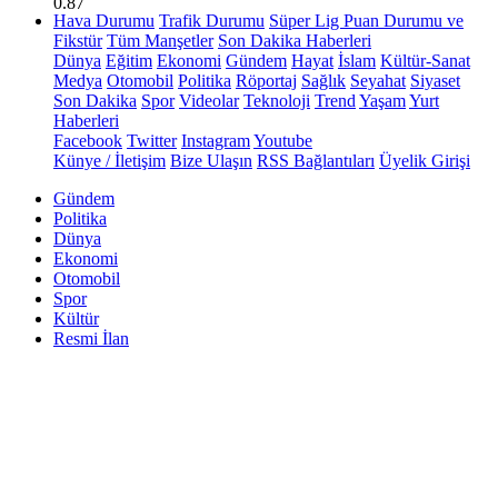
0.87
Hava Durumu
Trafik Durumu
Süper Lig Puan Durumu ve
Fikstür
Tüm Manşetler
Son Dakika Haberleri
Dünya
Eğitim
Ekonomi
Gündem
Hayat
İslam
Kültür-Sanat
Medya
Otomobil
Politika
Röportaj
Sağlık
Seyahat
Siyaset
Son Dakika
Spor
Videolar
Teknoloji
Trend
Yaşam
Yurt
Haberleri
Facebook
Twitter
Instagram
Youtube
Künye / İletişim
Bize Ulaşın
RSS Bağlantıları
Üyelik Girişi
Gündem
Politika
Dünya
Ekonomi
Otomobil
Spor
Kültür
Resmi İlan