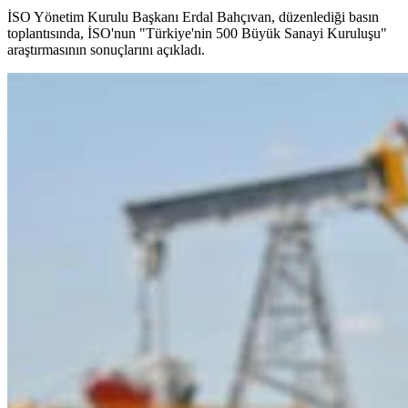
İSO Yönetim Kurulu Başkanı Erdal Bahçıvan, düzenlediği basın
toplantısında, İSO'nun "Türkiye'nin 500 Büyük Sanayi Kuruluşu"
araştırmasının sonuçlarını açıkladı.