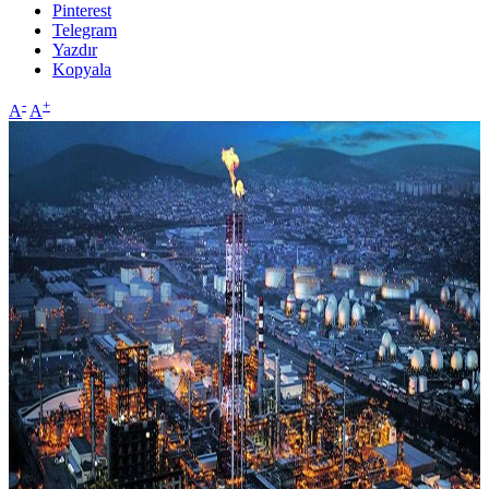
Pinterest
Telegram
Yazdır
Kopyala
-
+
A
A