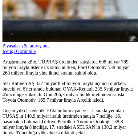
Piyasalar yön arayışında
İçeriği Görüntüle
Araştırmaya göre, TÜPRAŞ üretimden satışlarda 698 milyar 789
milyon lirayla listede ilk sırayı alırken, Ford Otomotiv 538 milyar
268 milyon lirayla yine ikinci sıranın sahibi oldu.
Star Rafineri AŞ 327 milyar 854 milyon lirayla üçüncü olurken,
önceki yıl 6'ncı sırada bulunan OYAK-Renault 235,5 milyar lirayla
4'üncülüğe yükseldi. Onu 206,3 milyar liralık üretimden satışla
Toyota Otomotiv, 165,7 milyar lirayla Arçelik izledi.
Geçen yılki listede ilk 10'da bulunmayan ve 11. sırada yer alan
TUSAŞ'ın 140,9 milyar liralık üretimden satışla 7'nciliğe, 16.
basamakta bulunan Türkiye Petrolleri Anonim Ortaklığı 138,8
milyar lirayla 8'inciliğe, 17. sıradaki ASELSAN'ın 130,2 milyar
lirayla 9'unculuğa yükselmesi dikkati çekti.