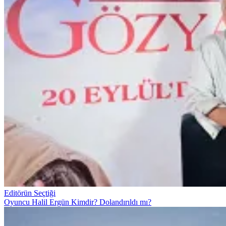
Editörün Seçtiği
Oyuncu Halil Ergün Kimdir? Dolandırıldı mı?