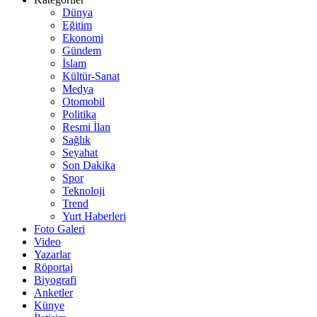
Dünya
Eğitim
Ekonomi
Gündem
İslam
Kültür-Sanat
Medya
Otomobil
Politika
Resmi İlan
Sağlık
Seyahat
Son Dakika
Spor
Teknoloji
Trend
Yurt Haberleri
Foto Galeri
Video
Yazarlar
Röportaj
Biyografi
Anketler
Künye