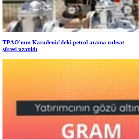
TPAO'nun Karadeniz'deki petrol arama ruhsat
süresi uzatıldı