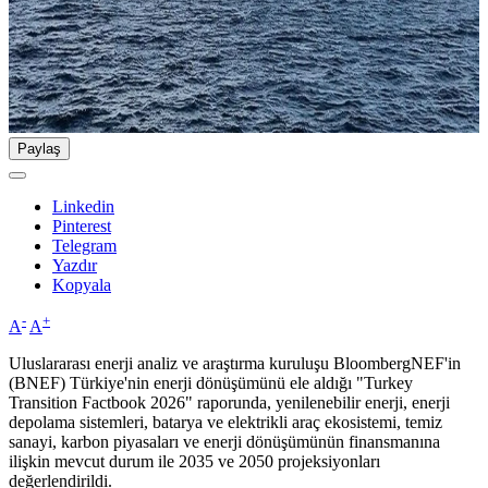
Paylaş
Linkedin
Pinterest
Telegram
Yazdır
Kopyala
-
+
A
A
Uluslararası enerji analiz ve araştırma kuruluşu BloombergNEF'in
(BNEF) Türkiye'nin enerji dönüşümünü ele aldığı "Turkey
Transition Factbook 2026" raporunda, yenilenebilir enerji, enerji
depolama sistemleri, batarya ve elektrikli araç ekosistemi, temiz
sanayi, karbon piyasaları ve enerji dönüşümünün finansmanına
ilişkin mevcut durum ile 2035 ve 2050 projeksiyonları
değerlendirildi.