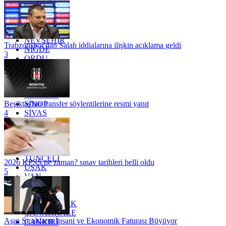
MARDİN
MERSİN
MUĞLA
MUŞ
NEVŞEHİR
Trabzonspor'dan Salah iddialarına ilişkin açıklama geldi
NİĞDE
3
ORDU
OSMANİYE
RİZE
SAKARYA
SAMSUN
SİNOP
Beşiktaş'tan transfer söylentilerine resmi yanıt
SİVAS
4
SİİRT
TEKİRDAĞ
TOKAT
TRABZON
TUNCELİ
2026 KPSS ne zaman? sınav tarihleri belli oldu
UŞAK
5
VAN
YALOVA
YOZGAT
ZONGULDAK
ÇANAKKALE
Aşırı Sıcakların İnsani ve Ekonomik Faturası Büyüyor
ÇANKIRI