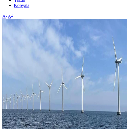
Yazdır
Kopyala
-
+
A
A