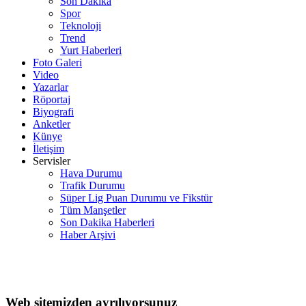
Son Dakika
Spor
Teknoloji
Trend
Yurt Haberleri
Foto Galeri
Video
Yazarlar
Röportaj
Biyografi
Anketler
Künye
İletişim
Servisler
Hava Durumu
Trafik Durumu
Süper Lig Puan Durumu ve Fikstür
Tüm Manşetler
Son Dakika Haberleri
Haber Arşivi
Web sitemizden ayrılıyorsunuz