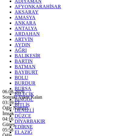
ADIYAMAN
AFYONKARAHİSAR
AKSARAY
AMASYA
ANKARA
ANTALYA
ARDAHAN
ARTVİN
AYDIN
AĞRI
BALIKESİR
BARTIN
BATMAN
BAYBURT
BOLU
BURDUR
BURSA
06.08.2026
BİLECİK
Sonraki Vakte Kalan
BİNGÖL
03:39:10
BİTLİS
Öğle Namazı
DENİZLİ
İmsak
DÜZCE
04:16
DİYARBAKIR
Güneş
EDİRNE
05:58
ELAZIĞ
Öğle