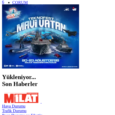
6
ÇORUM
İSTANBUL
İZMİR
ŞANLIURFA
ŞIRNAK
Yükleniyor...
Son Haberler
Hava Durumu
Trafik Durumu