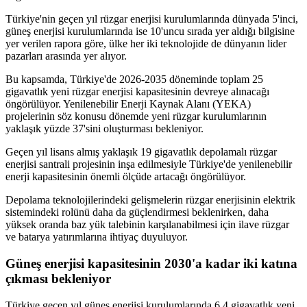
Türkiye'nin geçen yıl rüzgar enerjisi kurulumlarında dünyada 5'inci,
güneş enerjisi kurulumlarında ise 10'uncu sırada yer aldığı bilgisine
yer verilen rapora göre, ülke her iki teknolojide de dünyanın lider
pazarları arasında yer alıyor.
Bu kapsamda, Türkiye'de 2026-2035 döneminde toplam 25
gigavatlık yeni rüzgar enerjisi kapasitesinin devreye alınacağı
öngörülüyor. Yenilenebilir Enerji Kaynak Alanı (YEKA)
projelerinin söz konusu dönemde yeni rüzgar kurulumlarının
yaklaşık yüzde 37'sini oluşturması bekleniyor.
Geçen yıl lisans almış yaklaşık 19 gigavatlık depolamalı rüzgar
enerjisi santrali projesinin inşa edilmesiyle Türkiye'de yenilenebilir
enerji kapasitesinin önemli ölçüde artacağı öngörülüyor.
Depolama teknolojilerindeki gelişmelerin rüzgar enerjisinin elektrik
sistemindeki rolünü daha da güçlendirmesi beklenirken, daha
yüksek oranda baz yük talebinin karşılanabilmesi için ilave rüzgar
ve batarya yatırımlarına ihtiyaç duyuluyor.
Güneş enerjisi kapasitesinin 2030'a kadar iki katına
çıkması bekleniyor
Türkiye geçen yıl güneş enerjisi kurulumlarında 6,4 gigavatlık yeni