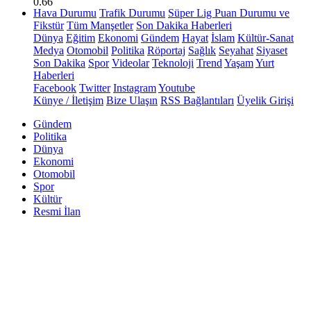
0.66
Hava Durumu
Trafik Durumu
Süper Lig Puan Durumu ve
Fikstür
Tüm Manşetler
Son Dakika Haberleri
Dünya
Eğitim
Ekonomi
Gündem
Hayat
İslam
Kültür-Sanat
Medya
Otomobil
Politika
Röportaj
Sağlık
Seyahat
Siyaset
Son Dakika
Spor
Videolar
Teknoloji
Trend
Yaşam
Yurt
Haberleri
Facebook
Twitter
Instagram
Youtube
Künye / İletişim
Bize Ulaşın
RSS Bağlantıları
Üyelik Girişi
Gündem
Politika
Dünya
Ekonomi
Otomobil
Spor
Kültür
Resmi İlan