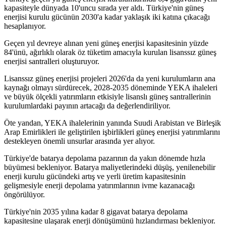
kapasiteyle dünyada 10'uncu sırada yer aldı. Türkiye'nin güneş
enerjisi kurulu gücünün 2030'a kadar yaklaşık iki katına çıkacağı
hesaplanıyor.
Geçen yıl devreye alınan yeni güneş enerjisi kapasitesinin yüzde
84'ünü, ağırlıklı olarak öz tüketim amacıyla kurulan lisanssız güneş
enerjisi santralleri oluşturuyor.
Lisanssız güneş enerjisi projeleri 2026'da da yeni kurulumların ana
kaynağı olmayı sürdürecek, 2028-2035 döneminde YEKA ihaleleri
ve büyük ölçekli yatırımların etkisiyle lisanslı güneş santrallerinin
kurulumlardaki payının artacağı da değerlendiriliyor.
Öte yandan, YEKA ihalelerinin yanında Suudi Arabistan ve Birleşik
Arap Emirlikleri ile geliştirilen işbirlikleri güneş enerjisi yatırımlarını
destekleyen önemli unsurlar arasında yer alıyor.
Türkiye'de batarya depolama pazarının da yakın dönemde hızla
büyümesi bekleniyor. Batarya maliyetlerindeki düşüş, yenilenebilir
enerji kurulu gücündeki artış ve yerli üretim kapasitesinin
gelişmesiyle enerji depolama yatırımlarının ivme kazanacağı
öngörülüyor.
Türkiye'nin 2035 yılına kadar 8 gigavat batarya depolama
kapasitesine ulaşarak enerji dönüşümünü hızlandırması bekleniyor.