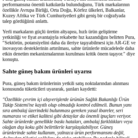
performansına önemli katkılarda bulunduğunu, Türk markalarının
özellikle Avrupa Birliği, Orta Doğu, Körfez ülkeleri, Balkanlar,
Kuzey Afrika ve Türk Cumhuriyetleri gibi geniş bir coğrafyada
talep gördüğünü anlattı.
Yerli markaların güçlü üretim altyapısı, hızlı ürün geliştirme
yetkinliği ve fiyat avantajıyla rekabette hız kazandığını belirten Pura,
"Sektörün, potansiyelini daha da ileriye taşıyabilmesi için AR-GE ve
inovasyon desteklerinin artırılması, sahte ürünlerle mücadelede daha
etkin denetim mekanizmalarının kurulması kritik önem taşıyor." diye
konuştu.
Sahte güneş bakım ürünleri uyarısı
Pura, güneş bakım ürünlerinin yetkili satış noktalarından alınması
konusunda tüketicileri uyararak, şunları kaydetti:
"Özellikle çevrim içi alışverişlerde ürünün Sağlık Bakanlığı Ürün
Takip Sistemi'ne kayıtlı olup olmadığı kontrol edilmeli. Bunun yanı
sıra ambalaj üzerindeki bulunması gereken yasal ibareler, seri
numarası ve etiket kalitesi gibi detaylar da önemli ipuçları veriyor.
Sahte ürünlerde genellikle baskı hataları, ambalaj farklılıkları veya
olağan dışı koku gibi belirtilerle karşılaşılabiliyor. Güneş
ürünlerinde sahte kullanım, yalnızca ürün performansını değil,