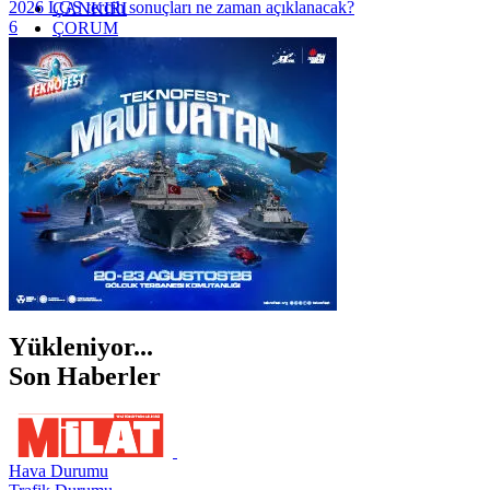
2026 LGS tercih sonuçları ne zaman açıklanacak?
ÇANKIRI
6
ÇORUM
İSTANBUL
İZMİR
ŞANLIURFA
ŞIRNAK
Yükleniyor...
Son Haberler
Hava Durumu