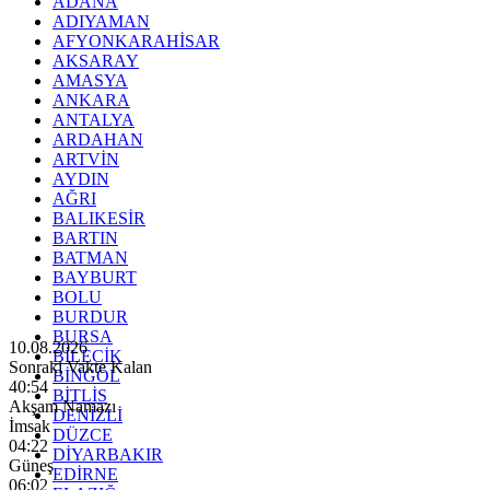
ADANA
ADIYAMAN
AFYONKARAHİSAR
AKSARAY
AMASYA
ANKARA
ANTALYA
ARDAHAN
ARTVİN
AYDIN
AĞRI
BALIKESİR
BARTIN
BATMAN
BAYBURT
BOLU
BURDUR
BURSA
10.08.2026
BİLECİK
Sonraki Vakte Kalan
BİNGÖL
40:52
BİTLİS
Akşam Namazı
DENİZLİ
İmsak
DÜZCE
04:22
DİYARBAKIR
Güneş
EDİRNE
06:02