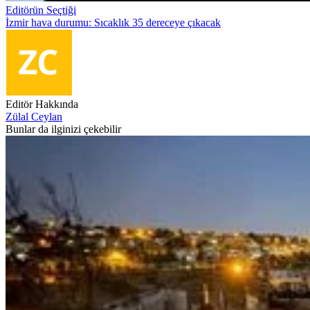
Editörün Seçtiği
İzmir hava durumu: Sıcaklık 35 dereceye çıkacak
Editör Hakkında
Zülal Ceylan
Bunlar da ilginizi çekebilir