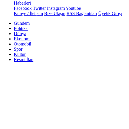
Haberleri
Facebook
Twitter
Instagram
Youtube
Künye / İletişim
Bize Ulaşın
RSS Bağlantıları
Üyelik Girişi
Gündem
Politika
Dünya
Ekonomi
Otomobil
Spor
Kültür
Resmi İlan