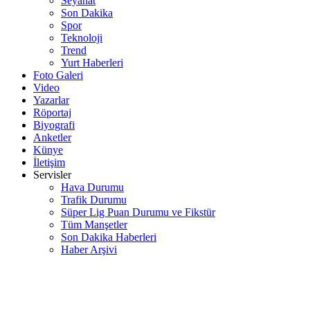
Seyahat
Son Dakika
Spor
Teknoloji
Trend
Yurt Haberleri
Foto Galeri
Video
Yazarlar
Röportaj
Biyografi
Anketler
Künye
İletişim
Servisler
Hava Durumu
Trafik Durumu
Süper Lig Puan Durumu ve Fikstür
Tüm Manşetler
Son Dakika Haberleri
Haber Arşivi