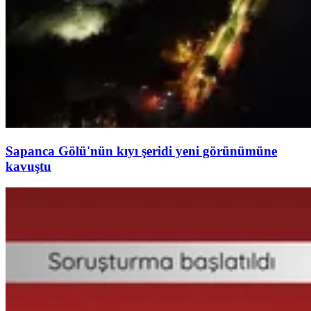
Sapanca Gölü'nün kıyı şeridi yeni görünümüne
kavuştu