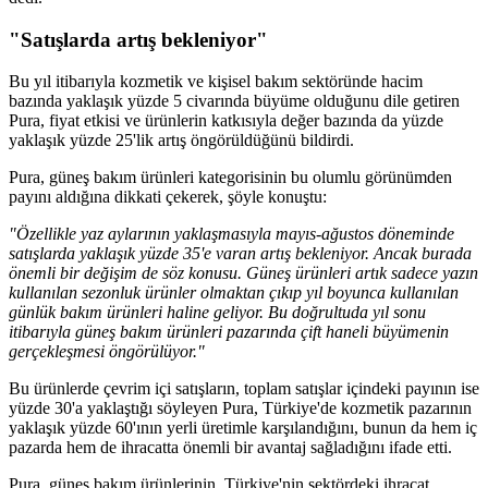
"Satışlarda artış bekleniyor"
Bu yıl itibarıyla kozmetik ve kişisel bakım sektöründe hacim
bazında yaklaşık yüzde 5 civarında büyüme olduğunu dile getiren
Pura, fiyat etkisi ve ürünlerin katkısıyla değer bazında da yüzde
yaklaşık yüzde 25'lik artış öngörüldüğünü bildirdi.
Pura, güneş bakım ürünleri kategorisinin bu olumlu görünümden
payını aldığına dikkati çekerek, şöyle konuştu:
"Özellikle yaz aylarının yaklaşmasıyla mayıs-ağustos döneminde
satışlarda yaklaşık yüzde 35'e varan artış bekleniyor. Ancak burada
önemli bir değişim de söz konusu. Güneş ürünleri artık sadece yazın
kullanılan sezonluk ürünler olmaktan çıkıp yıl boyunca kullanılan
günlük bakım ürünleri haline geliyor. Bu doğrultuda yıl sonu
itibarıyla güneş bakım ürünleri pazarında çift haneli büyümenin
gerçekleşmesi öngörülüyor."
Bu ürünlerde çevrim içi satışların, toplam satışlar içindeki payının ise
yüzde 30'a yaklaştığı söyleyen Pura, Türkiye'de kozmetik pazarının
yaklaşık yüzde 60'ının yerli üretimle karşılandığını, bunun da hem iç
pazarda hem de ihracatta önemli bir avantaj sağladığını ifade etti.
Pura, güneş bakım ürünlerinin, Türkiye'nin sektördeki ihracat