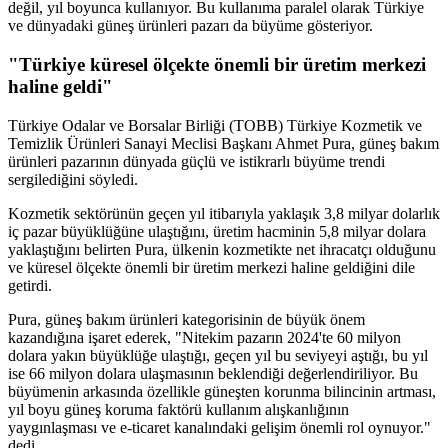
değil, yıl boyunca kullanıyor. Bu kullanıma paralel olarak Türkiye
ve dünyadaki güneş ürünleri pazarı da büyüme gösteriyor.
"Türkiye küresel ölçekte önemli bir üretim merkezi
haline geldi"
Türkiye Odalar ve Borsalar Birliği (TOBB) Türkiye Kozmetik ve
Temizlik Ürünleri Sanayi Meclisi Başkanı Ahmet Pura, güneş bakım
ürünleri pazarının dünyada güçlü ve istikrarlı büyüme trendi
sergilediğini söyledi.
Kozmetik sektörünün geçen yıl itibarıyla yaklaşık 3,8 milyar dolarlık
iç pazar büyüklüğüne ulaştığını, üretim hacminin 5,8 milyar dolara
yaklaştığını belirten Pura, ülkenin kozmetikte net ihracatçı olduğunu
ve küresel ölçekte önemli bir üretim merkezi haline geldiğini dile
getirdi.
Pura, güneş bakım ürünleri kategorisinin de büyük önem
kazandığına işaret ederek, "Nitekim pazarın 2024'te 60 milyon
dolara yakın büyüklüğe ulaştığı, geçen yıl bu seviyeyi aştığı, bu yıl
ise 66 milyon dolara ulaşmasının beklendiği değerlendiriliyor. Bu
büyümenin arkasında özellikle güneşten korunma bilincinin artması,
yıl boyu güneş koruma faktörü kullanım alışkanlığının
yaygınlaşması ve e-ticaret kanalındaki gelişim önemli rol oynuyor."
dedi.