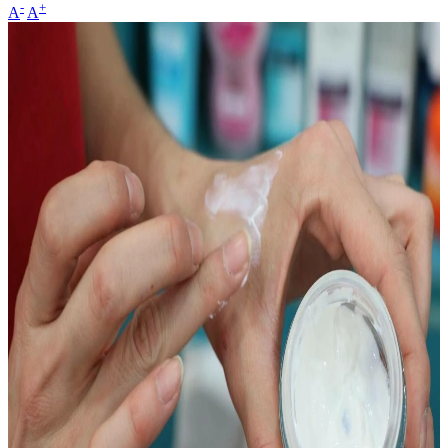
-
+
A
A