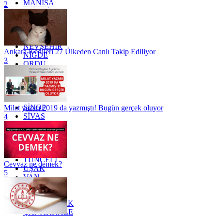
MANİSA
2
MARDİN
MERSİN
MUĞLA
MUŞ
NEVŞEHİR
Ankara Kedileri 27 Ülkeden Canlı Takip Ediliyor
NİĞDE
3
ORDU
OSMANİYE
RİZE
SAKARYA
SAMSUN
SİNOP
Milat yazarı 2019 da yazmıştı! Bugün gerçek oluyor
SİVAS
4
SİİRT
TEKİRDAĞ
TOKAT
TRABZON
TUNCELİ
Cevvaz ne demek?
UŞAK
5
VAN
YALOVA
YOZGAT
ZONGULDAK
ÇANAKKALE