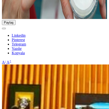
Paylaş
Linkedin
Pinterest
Telegram
Yazdır
Kopyala
-
+
A
A