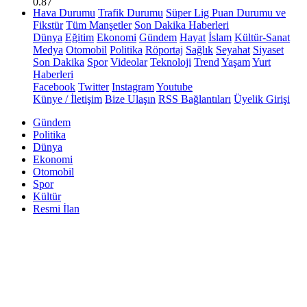
0.87
Hava Durumu
Trafik Durumu
Süper Lig Puan Durumu ve
Fikstür
Tüm Manşetler
Son Dakika Haberleri
Dünya
Eğitim
Ekonomi
Gündem
Hayat
İslam
Kültür-Sanat
Medya
Otomobil
Politika
Röportaj
Sağlık
Seyahat
Siyaset
Son Dakika
Spor
Videolar
Teknoloji
Trend
Yaşam
Yurt
Haberleri
Facebook
Twitter
Instagram
Youtube
Künye / İletişim
Bize Ulaşın
RSS Bağlantıları
Üyelik Girişi
Gündem
Politika
Dünya
Ekonomi
Otomobil
Spor
Kültür
Resmi İlan