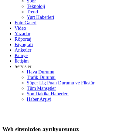
Spor
Teknoloji
Trend
Yurt Haberleri
Foto Galeri
Video
Yazarlar
Röportaj
Biyografi
Anketler
Künye
İletişim
Servisler
Hava Durumu
Trafik Durumu
Süper Lig Puan Durumu ve Fikstür
Tüm Manşetler
Son Dakika Haberleri
Haber Arşivi
Web sitemizden ayrılıyorsunuz