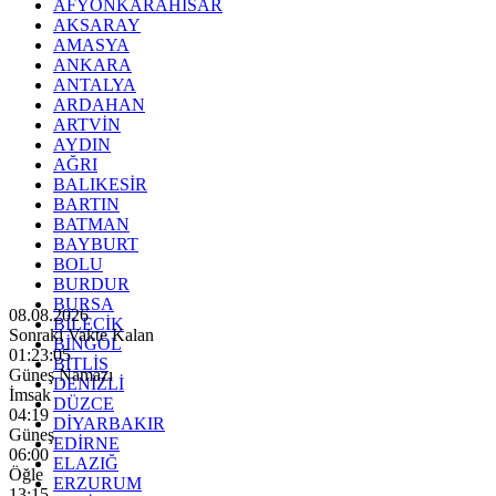
AFYONKARAHİSAR
AKSARAY
AMASYA
ANKARA
ANTALYA
ARDAHAN
ARTVİN
AYDIN
AĞRI
BALIKESİR
BARTIN
BATMAN
BAYBURT
BOLU
BURDUR
BURSA
08.08.2026
BİLECİK
Sonraki Vakte Kalan
BİNGÖL
01:23:03
BİTLİS
Güneş Namazı
DENİZLİ
İmsak
DÜZCE
04:19
DİYARBAKIR
Güneş
EDİRNE
06:00
ELAZIĞ
Öğle
ERZURUM
13:15