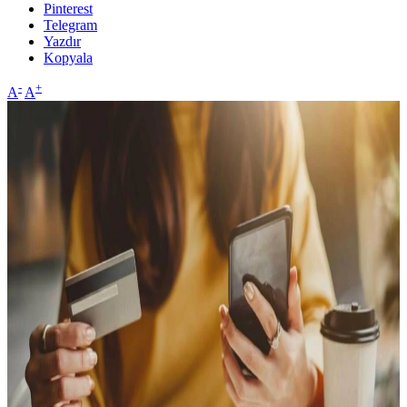
Pinterest
Telegram
Yazdır
Kopyala
-
+
A
A