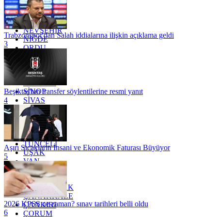
MERSİN
MUĞLA
MUŞ
NEVŞEHİR
Trabzonspor'dan Salah iddialarına ilişkin açıklama geldi
NİĞDE
3
ORDU
OSMANİYE
RİZE
SAKARYA
SAMSUN
SİNOP
Beşiktaş'tan transfer söylentilerine resmi yanıt
SİVAS
4
SİİRT
TEKİRDAĞ
TOKAT
TRABZON
TUNCELİ
Aşırı Sıcakların İnsani ve Ekonomik Faturası Büyüyor
UŞAK
5
VAN
YALOVA
YOZGAT
ZONGULDAK
ÇANAKKALE
2026 KPSS ne zaman? sınav tarihleri belli oldu
ÇANKIRI
6
ÇORUM