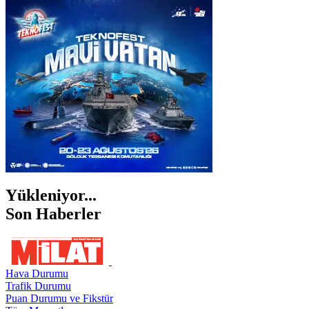
İSTANBUL
İZMİR
ŞANLIURFA
ŞIRNAK
Yükleniyor...
Son Haberler
Hava Durumu
Trafik Durumu
Puan Durumu ve Fikstür