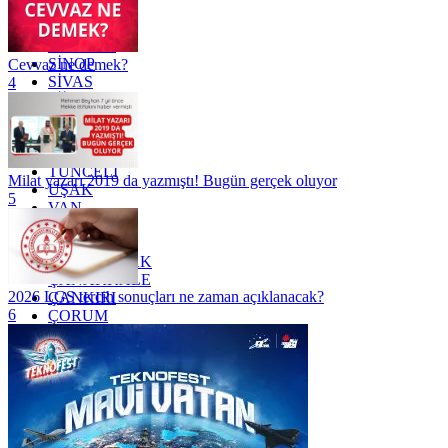
RİZE
SAKARYA
SAMSUN
SİNOP
Cevvaz ne demek?
SİVAS
4
SİİRT
TEKİRDAĞ
TOKAT
TRABZON
TUNCELİ
Milat yazarı 2019 da yazmıştı! Bugün gerçek oluyor
UŞAK
5
VAN
YALOVA
YOZGAT
ZONGULDAK
ÇANAKKALE
2026 LGS tercih sonuçları ne zaman açıklanacak?
ÇANKIRI
6
ÇORUM
İSTANBUL
İZMİR
ŞANLIURFA
ŞIRNAK