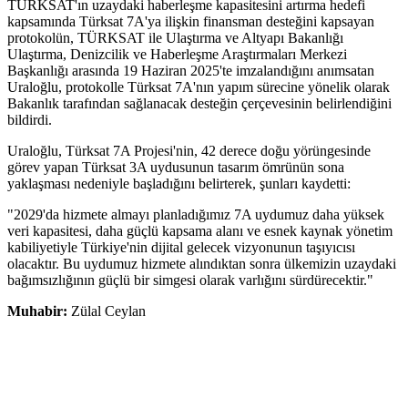
TÜRKSAT'ın uzaydaki haberleşme kapasitesini artırma hedefi
kapsamında Türksat 7A'ya ilişkin finansman desteğini kapsayan
protokolün, TÜRKSAT ile Ulaştırma ve Altyapı Bakanlığı
Ulaştırma, Denizcilik ve Haberleşme Araştırmaları Merkezi
Başkanlığı arasında 19 Haziran 2025'te imzalandığını anımsatan
Uraloğlu, protokolle Türksat 7A'nın yapım sürecine yönelik olarak
Bakanlık tarafından sağlanacak desteğin çerçevesinin belirlendiğini
bildirdi.
Uraloğlu, Türksat 7A Projesi'nin, 42 derece doğu yörüngesinde
görev yapan Türksat 3A uydusunun tasarım ömrünün sona
yaklaşması nedeniyle başladığını belirterek, şunları kaydetti:
"2029'da hizmete almayı planladığımız 7A uydumuz daha yüksek
veri kapasitesi, daha güçlü kapsama alanı ve esnek kaynak yönetim
kabiliyetiyle Türkiye'nin dijital gelecek vizyonunun taşıyıcısı
olacaktır. Bu uydumuz hizmete alındıktan sonra ülkemizin uzaydaki
bağımsızlığının güçlü bir simgesi olarak varlığını sürdürecektir."
Muhabir:
Zülal Ceylan