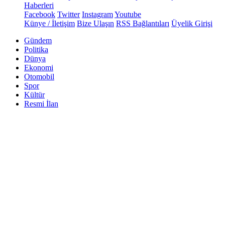
Haberleri
Facebook
Twitter
Instagram
Youtube
Künye / İletişim
Bize Ulaşın
RSS Bağlantıları
Üyelik Girişi
Gündem
Politika
Dünya
Ekonomi
Otomobil
Spor
Kültür
Resmi İlan