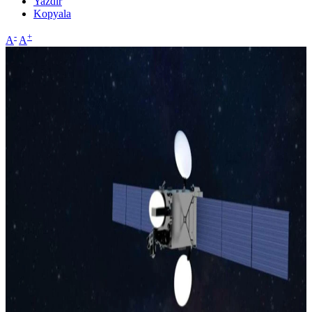
Yazdır
Kopyala
-
+
A
A