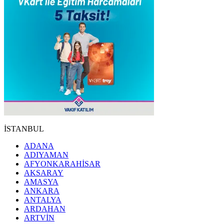
İSTANBUL
ADANA
ADIYAMAN
AFYONKARAHİSAR
AKSARAY
AMASYA
ANKARA
ANTALYA
ARDAHAN
ARTVİN