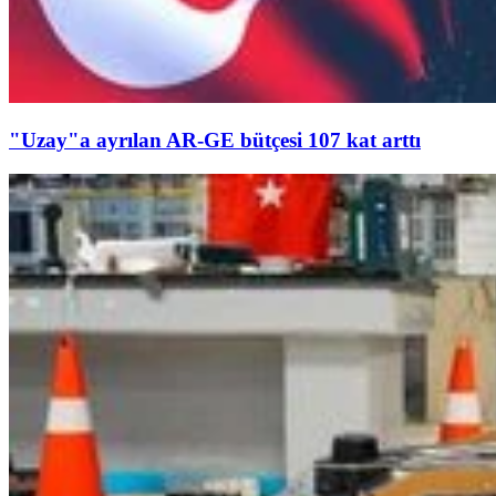
"Uzay"a ayrılan AR-GE bütçesi 107 kat arttı