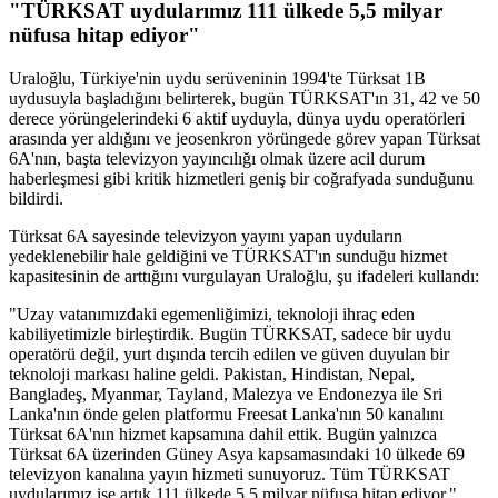
"TÜRKSAT uydularımız 111 ülkede 5,5 milyar
nüfusa hitap ediyor"
Uraloğlu, Türkiye'nin uydu serüveninin 1994'te Türksat 1B
uydusuyla başladığını belirterek, bugün TÜRKSAT'ın 31, 42 ve 50
derece yörüngelerindeki 6 aktif uyduyla, dünya uydu operatörleri
arasında yer aldığını ve jeosenkron yörüngede görev yapan Türksat
6A'nın, başta televizyon yayıncılığı olmak üzere acil durum
haberleşmesi gibi kritik hizmetleri geniş bir coğrafyada sunduğunu
bildirdi.
Türksat 6A sayesinde televizyon yayını yapan uyduların
yedeklenebilir hale geldiğini ve TÜRKSAT'ın sunduğu hizmet
kapasitesinin de arttığını vurgulayan Uraloğlu, şu ifadeleri kullandı:
"Uzay vatanımızdaki egemenliğimizi, teknoloji ihraç eden
kabiliyetimizle birleştirdik. Bugün TÜRKSAT, sadece bir uydu
operatörü değil, yurt dışında tercih edilen ve güven duyulan bir
teknoloji markası haline geldi. Pakistan, Hindistan, Nepal,
Bangladeş, Myanmar, Tayland, Malezya ve Endonezya ile Sri
Lanka'nın önde gelen platformu Freesat Lanka'nın 50 kanalını
Türksat 6A'nın hizmet kapsamına dahil ettik. Bugün yalnızca
Türksat 6A üzerinden Güney Asya kapsamasındaki 10 ülkede 69
televizyon kanalına yayın hizmeti sunuyoruz. Tüm TÜRKSAT
uydularımız ise artık 111 ülkede 5,5 milyar nüfusa hitap ediyor."