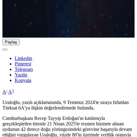
Paylaş
Linkedin
Pinterest
Telegram
Yazdır
Kopyala
-
+
A
A
Uraloğlu, yazılı açıklamasında, 9 Temmuz 2024'te uzaya fırlatılan
Türksat 6A'ya ilişkin değerlendirmede bulundu.
Cumhurbaşkanı Recep Tayyip Erdoğan'ın katılımıyla
gerçekleştirilen törenle 21 Nisan 2025'te resmen hizmete alınan
uydunun 42 derece doğu yörüngesindeki görevine başarıyla devam
ettiğini vurgulayan Uraloğlu, yüzde 80'in üzerinde yerlilik oranıyla