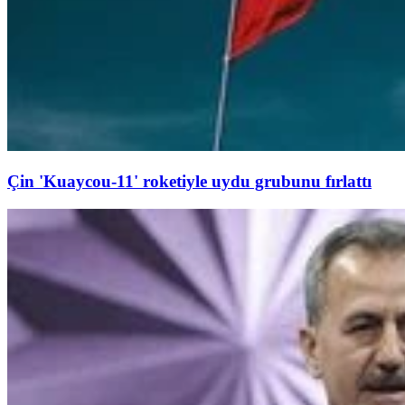
Çin 'Kuaycou-11' roketiyle uydu grubunu fırlattı