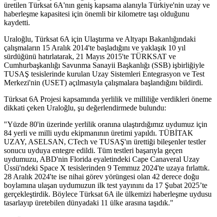
üretilen Türksat 6A'nın geniş kapsama alanıyla Türkiye'nin uzay ve
haberleşme kapasitesi için önemli bir kilometre taşı olduğunu
kaydetti.
Uraloğlu, Türksat 6A için Ulaştırma ve Altyapı Bakanlığındaki
çalışmaların 15 Aralık 2014'te başladığını ve yaklaşık 10 yıl
sürdüğünü hatırlatarak, 21 Mayıs 2015'te TÜRKSAT ve
Cumhurbaşkanlığı Savunma Sanayii Başkanlığı (SSB) işbirliğiyle
TUSAŞ tesislerinde kurulan Uzay Sistemleri Entegrasyon ve Test
Merkezi'nin (USET) açılmasıyla çalışmalara başlandığını bildirdi.
Türksat 6A Projesi kapsamında yerlilik ve milliliğe verdikleri öneme
dikkati çeken Uraloğlu, şu değerlendirmede bulundu:
"Yüzde 80'in üzerinde yerlilik oranına ulaştırdığımız uydumuz için
84 yerli ve milli uydu ekipmanının üretimi yapıldı. TÜBİTAK
UZAY, ASELSAN, CTech ve TUSAŞ'ın ürettiği bileşenler testler
sonucu uyduya entegre edildi. Tüm testleri başarıyla geçen
uydumuzu, ABD'nin Florida eyaletindeki Cape Canaveral Uzay
Üssü'ndeki Space X tesislerinden 9 Temmuz 2024'te uzaya fırlattık.
28 Aralık 2024'te ise nihai görev yörüngesi olan 42 derece doğu
boylamına ulaşan uydumuzun ilk test yayınını da 17 Şubat 2025’te
gerçekleştirdik. Böylece Türksat 6A ile ülkemizi haberleşme uydusu
tasarlayıp üretebilen dünyadaki 11 ülke arasına taşıdık."