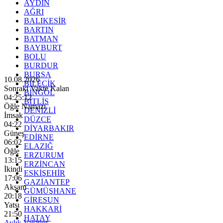
AYDIN
AĞRI
BALIKESİR
BARTIN
BATMAN
BAYBURT
BOLU
BURDUR
BURSA
10.08.2026
BİLECİK
Sonraki Vakte Kalan
BİNGÖL
04:25:10
BİTLİS
Öğle Namazı
DENİZLİ
İmsak
DÜZCE
04:22
DİYARBAKIR
Güneş
EDİRNE
06:02
ELAZIĞ
Öğle
ERZURUM
13:15
ERZİNCAN
İkindi
ESKİŞEHİR
17:06
GAZİANTEP
Akşam
GÜMÜŞHANE
20:18
GİRESUN
Yatsı
HAKKARİ
21:50
HATAY
Aylık Vakitler