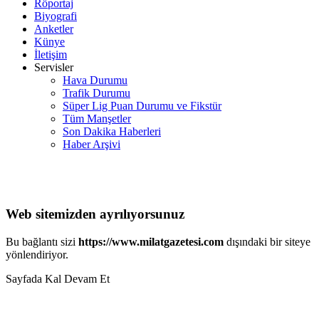
Röportaj
Biyografi
Anketler
Künye
İletişim
Servisler
Hava Durumu
Trafik Durumu
Süper Lig Puan Durumu ve Fikstür
Tüm Manşetler
Son Dakika Haberleri
Haber Arşivi
Web sitemizden ayrılıyorsunuz
Bu bağlantı sizi
https://www.milatgazetesi.com
dışındaki bir siteye
yönlendiriyor.
Sayfada Kal
Devam Et