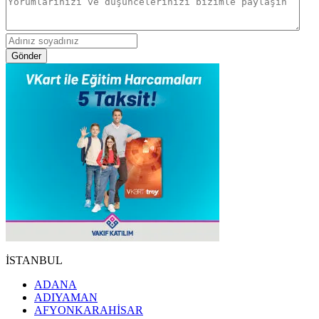
Gönder
İSTANBUL
ADANA
ADIYAMAN
AFYONKARAHİSAR