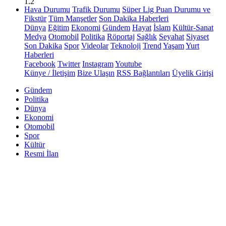
1.2
Hava Durumu
Trafik Durumu
Süper Lig Puan Durumu ve
Fikstür
Tüm Manşetler
Son Dakika Haberleri
Dünya
Eğitim
Ekonomi
Gündem
Hayat
İslam
Kültür-Sanat
Medya
Otomobil
Politika
Röportaj
Sağlık
Seyahat
Siyaset
Son Dakika
Spor
Videolar
Teknoloji
Trend
Yaşam
Yurt
Haberleri
Facebook
Twitter
Instagram
Youtube
Künye / İletişim
Bize Ulaşın
RSS Bağlantıları
Üyelik Girişi
Gündem
Politika
Dünya
Ekonomi
Otomobil
Spor
Kültür
Resmi İlan