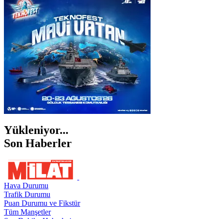
İZMİR
ŞANLIURFA
ŞIRNAK
Yükleniyor...
Son Haberler
Hava Durumu
Trafik Durumu
Puan Durumu ve Fikstür
Tüm Manşetler