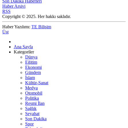
Son Dakika Haberleri
Haber Arşivi
RSS
Copyright © 2025. Her hakkı saklıdır.
Haber Yazılımı:
TE Bilişim
Üst
Ana Sayfa
Kategoriler
Dünya
Eğitim
Ekonomi
Gündem
İslam
Kültür-Sanat
Medya
Otomobil
Politika
Resmi İlan
Sağlık
Seyahat
Son Dakika
Spor