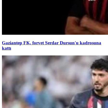
Gaziantep FK, forvet Serdar Dursun'u kadrosuna
kattı