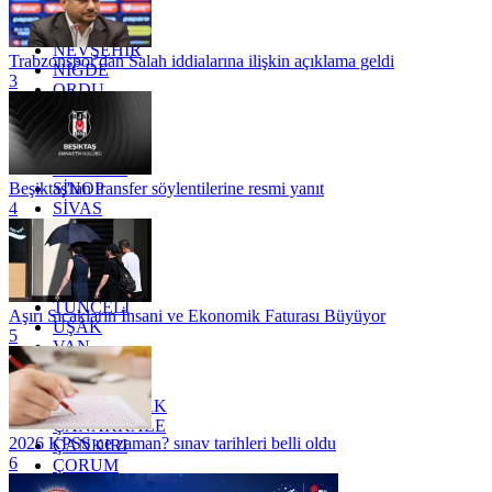
MUĞLA
MUŞ
NEVŞEHİR
Trabzonspor'dan Salah iddialarına ilişkin açıklama geldi
NİĞDE
3
ORDU
OSMANİYE
RİZE
SAKARYA
SAMSUN
SİNOP
Beşiktaş'tan transfer söylentilerine resmi yanıt
SİVAS
4
SİİRT
TEKİRDAĞ
TOKAT
TRABZON
TUNCELİ
Aşırı Sıcakların İnsani ve Ekonomik Faturası Büyüyor
UŞAK
5
VAN
YALOVA
YOZGAT
ZONGULDAK
ÇANAKKALE
2026 KPSS ne zaman? sınav tarihleri belli oldu
ÇANKIRI
6
ÇORUM
İSTANBUL