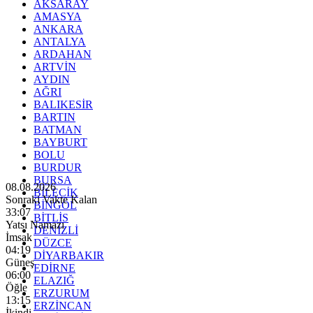
AKSARAY
AMASYA
ANKARA
ANTALYA
ARDAHAN
ARTVİN
AYDIN
AĞRI
BALIKESİR
BARTIN
BATMAN
BAYBURT
BOLU
BURDUR
BURSA
08.08.2026
BİLECİK
Sonraki Vakte Kalan
BİNGÖL
33:05
BİTLİS
Yatsı Namazı
DENİZLİ
İmsak
DÜZCE
04:19
DİYARBAKIR
Güneş
EDİRNE
06:00
ELAZIĞ
Öğle
ERZURUM
13:15
ERZİNCAN
İkindi