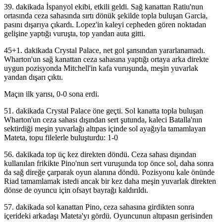
39. dakikada İspanyol ekibi, etkili geldi. Sağ kanattan Ratiu'nun
ortasında ceza sahasında sırtı dönük şekilde topla buluşan Garcia,
pasını dışarıya çıkardı. Lopez'in kaleyi cepheden gören noktadan
gelişine yaptığı vuruşta, top yandan auta gitti.
45+1. dakikada Crystal Palace, net gol şansından yararlanamadı.
Wharton'un sağ kanattan ceza sahasına yaptığı ortaya arka direkte
uygun pozisyonda Mitchell'in kafa vuruşunda, meşin yuvarlak
yandan dışarı çıktı.
Maçın ilk yarısı, 0-0 sona erdi.
51. dakikada Crystal Palace öne geçti. Sol kanatta topla buluşan
Wharton'un ceza sahası dışından sert şutunda, kaleci Batalla'nın
sektirdiği meşin yuvarlağı altıpas içinde sol ayağıyla tamamlayan
Mateta, topu filelerle buluşturdu: 1-0
56. dakikada top üç kez direkten döndü. Ceza sahası dışından
kullanılan frikikte Pino'nun sert vuruşunda top önce sol, daha sonra
da sağ direğe çarparak oyun alanına döndü. Pozisyonu kale önünde
Riad tamamlamak istedi ancak bir kez daha meşin yuvarlak direkten
dönse de oyuncu için ofsayt bayrağı kaldırıldı.
57. dakikada sol kanattan Pino, ceza sahasına girdikten sonra
içerideki arkadaşı Mateta'yı gördü. Oyuncunun altıpasın gerisinden