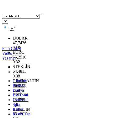
°
25
DOLAR
47,7436
0.18
Foto Galeri
EURO
Video
55,2510
Yazarlar
0.32
STERLİN
64,4811
0.38
GRAM ALTIN
Gündem
6648.99
Politika
2.59
Dünya
BİST100
Ekonomi
13.773
Otomobil
-19
Spor
BITCOIN
Kültür
65.130,04
Resmi İlan