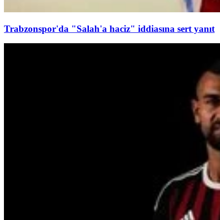
Trabzonspor'da "Salah'a haciz" iddiasına sert yanıt