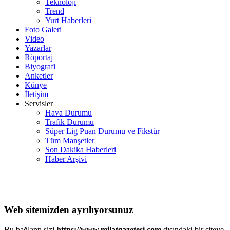
Teknoloji
Trend
Yurt Haberleri
Foto Galeri
Video
Yazarlar
Röportaj
Biyografi
Anketler
Künye
İletişim
Servisler
Hava Durumu
Trafik Durumu
Süper Lig Puan Durumu ve Fikstür
Tüm Manşetler
Son Dakika Haberleri
Haber Arşivi
Web sitemizden ayrılıyorsunuz
Bu bağlantı sizi
https://www.milatgazetesi.com
dışındaki bir siteye