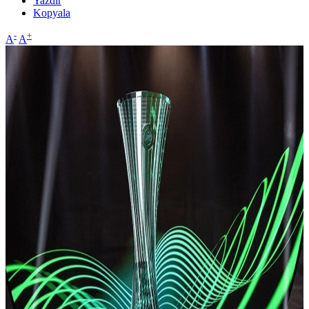
Yazdır
Kopyala
-
+
A
A