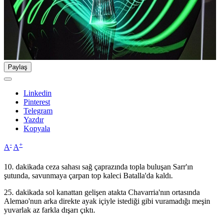
Paylaş
Linkedin
Pinterest
Telegram
Yazdır
Kopyala
-
+
A
A
10. dakikada ceza sahası sağ çaprazında topla buluşan Sarr'ın
şutunda, savunmaya çarpan top kaleci Batalla'da kaldı.
25. dakikada sol kanattan gelişen atakta Chavarria'nın ortasında
Alemao'nun arka direkte ayak içiyle istediği gibi vuramadığı meşin
yuvarlak az farkla dışarı çıktı.