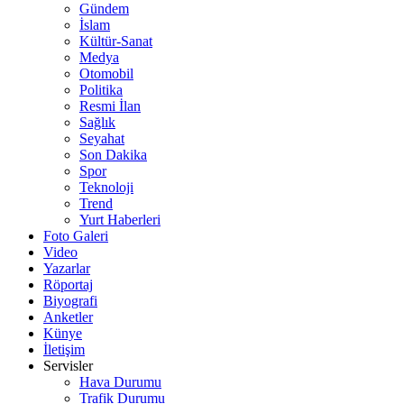
Gündem
İslam
Kültür-Sanat
Medya
Otomobil
Politika
Resmi İlan
Sağlık
Seyahat
Son Dakika
Spor
Teknoloji
Trend
Yurt Haberleri
Foto Galeri
Video
Yazarlar
Röportaj
Biyografi
Anketler
Künye
İletişim
Servisler
Hava Durumu
Trafik Durumu