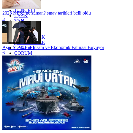
TRABZON
TUNCELİ
2026 KPSS ne zaman? sınav tarihleri belli oldu
UŞAK
5
VAN
YALOVA
YOZGAT
ZONGULDAK
ÇANAKKALE
Aşırı Sıcakların İnsani ve Ekonomik Faturası Büyüyor
ÇANKIRI
6
ÇORUM
İSTANBUL
İZMİR
ŞANLIURFA
ŞIRNAK