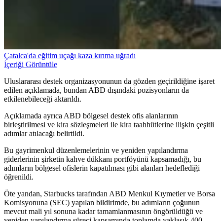
Çatalca'da eğitim uçağı kaza kırıma uğradı
İçeriği Görüntüle
Uluslararası destek organizasyonunun da gözden geçirildiğine işaret
edilen açıklamada, bundan ABD dışındaki pozisyonların da
etkilenebileceği aktarıldı.
Açıklamada ayrıca ABD bölgesel destek ofis alanlarının
birleştirilmesi ve kira sözleşmeleri ile kira taahhütlerine ilişkin çeşitli
adımlar atılacağı belirtildi.
Bu gayrimenkul düzenlemelerinin ve yeniden yapılandırma
giderlerinin şirketin kahve dükkanı portföyünü kapsamadığı, bu
adımların bölgesel ofislerin kapatılması gibi alanları hedeflediği
öğrenildi.
Öte yandan, Starbucks tarafından ABD Menkul Kıymetler ve Borsa
Komisyonuna (SEC) yapılan bildirimde, bu adımların çoğunun
mevcut mali yıl sonuna kadar tamamlanmasının öngörüldüğü ve
yeniden yapılandırma süreci kapsamında toplamda yaklaşık 400