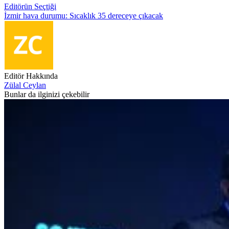
Editörün Seçtiği
İzmir hava durumu: Sıcaklık 35 dereceye çıkacak
Editör Hakkında
Zülal Ceylan
Bunlar da ilginizi çekebilir