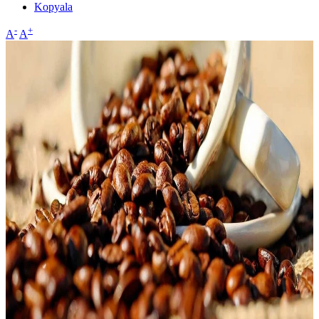
Kopyala
-
+
A
A