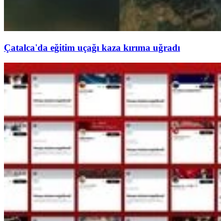
Çatalca'da eğitim uçağı kaza kırıma uğradı