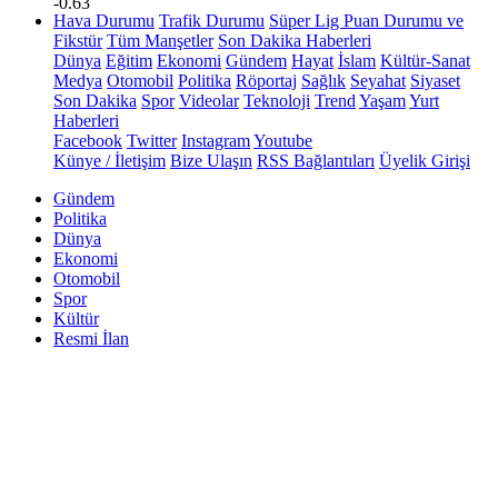
-0.63
Hava Durumu
Trafik Durumu
Süper Lig Puan Durumu ve
Fikstür
Tüm Manşetler
Son Dakika Haberleri
Dünya
Eğitim
Ekonomi
Gündem
Hayat
İslam
Kültür-Sanat
Medya
Otomobil
Politika
Röportaj
Sağlık
Seyahat
Siyaset
Son Dakika
Spor
Videolar
Teknoloji
Trend
Yaşam
Yurt
Haberleri
Facebook
Twitter
Instagram
Youtube
Künye / İletişim
Bize Ulaşın
RSS Bağlantıları
Üyelik Girişi
Gündem
Politika
Dünya
Ekonomi
Otomobil
Spor
Kültür
Resmi İlan