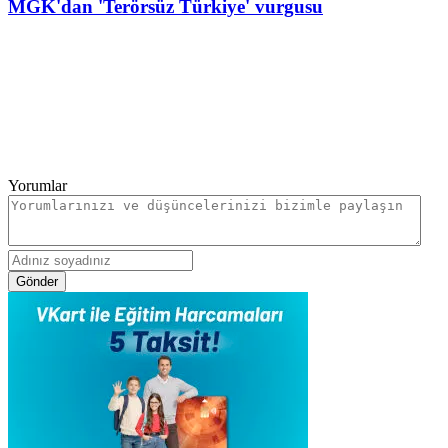
MGK'dan 'Terörsüz Türkiye' vurgusu
Yorumlar
Gönder