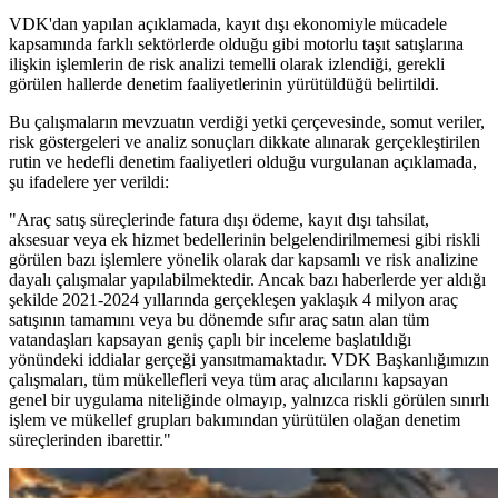
VDK'dan yapılan açıklamada, kayıt dışı ekonomiyle mücadele
kapsamında farklı sektörlerde olduğu gibi motorlu taşıt satışlarına
ilişkin işlemlerin de risk analizi temelli olarak izlendiği, gerekli
görülen hallerde denetim faaliyetlerinin yürütüldüğü belirtildi.
Bu çalışmaların mevzuatın verdiği yetki çerçevesinde, somut veriler,
risk göstergeleri ve analiz sonuçları dikkate alınarak gerçekleştirilen
rutin ve hedefli denetim faaliyetleri olduğu vurgulanan açıklamada,
şu ifadelere yer verildi:
"Araç satış süreçlerinde fatura dışı ödeme, kayıt dışı tahsilat,
aksesuar veya ek hizmet bedellerinin belgelendirilmemesi gibi riskli
görülen bazı işlemlere yönelik olarak dar kapsamlı ve risk analizine
dayalı çalışmalar yapılabilmektedir. Ancak bazı haberlerde yer aldığı
şekilde 2021-2024 yıllarında gerçekleşen yaklaşık 4 milyon araç
satışının tamamını veya bu dönemde sıfır araç satın alan tüm
vatandaşları kapsayan geniş çaplı bir inceleme başlatıldığı
yönündeki iddialar gerçeği yansıtmamaktadır. VDK Başkanlığımızın
çalışmaları, tüm mükellefleri veya tüm araç alıcılarını kapsayan
genel bir uygulama niteliğinde olmayıp, yalnızca riskli görülen sınırlı
işlem ve mükellef grupları bakımından yürütülen olağan denetim
süreçlerinden ibarettir."