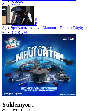
UŞAK
5
VAN
YALOVA
YOZGAT
ZONGULDAK
ÇANAKKALE
Aşırı Sıcakların İnsani ve Ekonomik Faturası Büyüyor
ÇANKIRI
6
ÇORUM
İSTANBUL
İZMİR
ŞANLIURFA
ŞIRNAK
Yükleniyor...