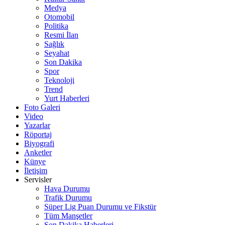
Medya
Otomobil
Politika
Resmi İlan
Sağlık
Seyahat
Son Dakika
Spor
Teknoloji
Trend
Yurt Haberleri
Foto Galeri
Video
Yazarlar
Röportaj
Biyografi
Anketler
Künye
İletişim
Servisler
Hava Durumu
Trafik Durumu
Süper Lig Puan Durumu ve Fikstür
Tüm Manşetler
Son Dakika Haberleri