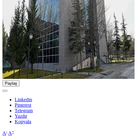
Paylaş
Linkedin
Pinterest
Telegram
Yazdır
Kopyala
-
+
A
A