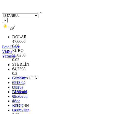
°
29
DOLAR
47,6006
0.06
Foto Galeri
EURO
Video
55,0250
Yazarlar
0.02
STERLİN
64,2398
0.2
GRAM ALTIN
Gündem
6513.94
Politika
0.32
Dünya
BİST100
Ekonomi
13.768
Otomobil
48
Spor
BITCOIN
Kültür
64.602,05
Resmi İlan