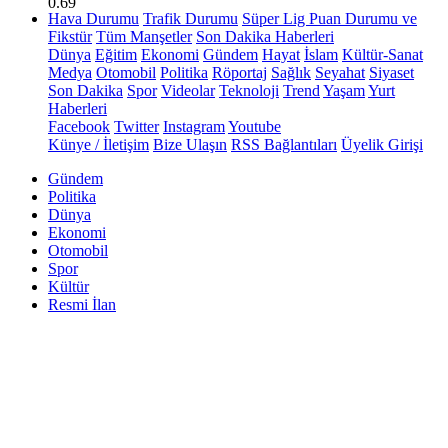
0.69
Hava Durumu
Trafik Durumu
Süper Lig Puan Durumu ve
Fikstür
Tüm Manşetler
Son Dakika Haberleri
Dünya
Eğitim
Ekonomi
Gündem
Hayat
İslam
Kültür-Sanat
Medya
Otomobil
Politika
Röportaj
Sağlık
Seyahat
Siyaset
Son Dakika
Spor
Videolar
Teknoloji
Trend
Yaşam
Yurt
Haberleri
Facebook
Twitter
Instagram
Youtube
Künye / İletişim
Bize Ulaşın
RSS Bağlantıları
Üyelik Girişi
Gündem
Politika
Dünya
Ekonomi
Otomobil
Spor
Kültür
Resmi İlan