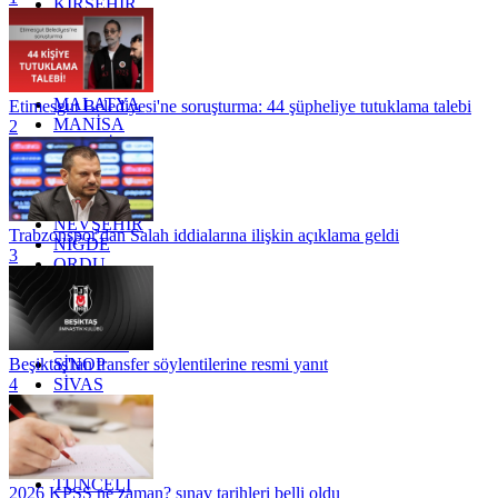
KIRŞEHİR
KOCAELİ
KONYA
KÜTAHYA
KİLİS
MALATYA
Etimesgut Belediyesi'ne soruşturma: 44 şüpheliye tutuklama talebi
MANİSA
2
MARDİN
MERSİN
MUĞLA
MUŞ
NEVŞEHİR
Trabzonspor'dan Salah iddialarına ilişkin açıklama geldi
NİĞDE
3
ORDU
OSMANİYE
RİZE
SAKARYA
SAMSUN
SİNOP
Beşiktaş'tan transfer söylentilerine resmi yanıt
SİVAS
4
SİİRT
TEKİRDAĞ
TOKAT
TRABZON
TUNCELİ
2026 KPSS ne zaman? sınav tarihleri belli oldu