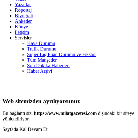
Yazarlar
Röportaj
Biyografi
Anketler
Künye
İletişim
Servisler
Hava Durumu
Trafik Durumu
Süper Lig Puan Durumu ve Fikstür
Tüm Manşetler
Son Dakika Haberleri
Haber Arşivi
Web sitemizden ayrılıyorsunuz
Bu bağlantı sizi
https://www.milatgazetesi.com
dışındaki bir siteye
yönlendiriyor.
Sayfada Kal
Devam Et