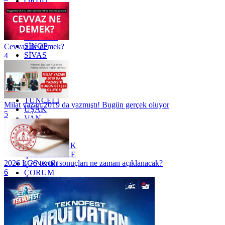
ORDU
OSMANİYE
RİZE
SAKARYA
SAMSUN
SİNOP
Cevvaz ne demek?
SİVAS
4
SİİRT
TEKİRDAĞ
TOKAT
TRABZON
TUNCELİ
Milat yazarı 2019 da yazmıştı! Bugün gerçek oluyor
UŞAK
5
VAN
YALOVA
YOZGAT
ZONGULDAK
ÇANAKKALE
2026 LGS tercih sonuçları ne zaman açıklanacak?
ÇANKIRI
6
ÇORUM
İSTANBUL
İZMİR
ŞANLIURFA
ŞIRNAK