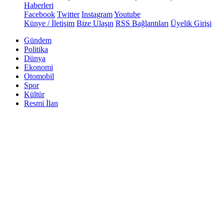
Haberleri
Facebook
Twitter
Instagram
Youtube
Künye / İletişim
Bize Ulaşın
RSS Bağlantıları
Üyelik Girişi
Gündem
Politika
Dünya
Ekonomi
Otomobil
Spor
Kültür
Resmi İlan