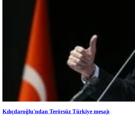
Kılıçdaroğlu'ndan Terörsüz Türkiye mesajı