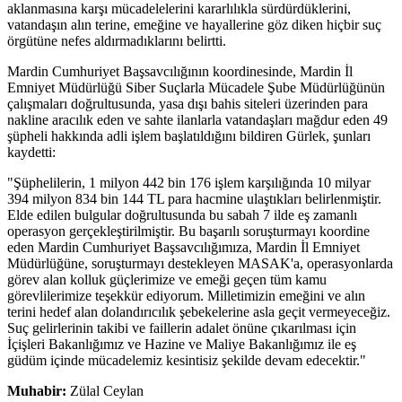
aklanmasına karşı mücadelelerini kararlılıkla sürdürdüklerini,
vatandaşın alın terine, emeğine ve hayallerine göz diken hiçbir suç
örgütüne nefes aldırmadıklarını belirtti.
Mardin Cumhuriyet Başsavcılığının koordinesinde, Mardin İl
Emniyet Müdürlüğü Siber Suçlarla Mücadele Şube Müdürlüğünün
çalışmaları doğrultusunda, yasa dışı bahis siteleri üzerinden para
nakline aracılık eden ve sahte ilanlarla vatandaşları mağdur eden 49
şüpheli hakkında adli işlem başlatıldığını bildiren Gürlek, şunları
kaydetti:
"Şüphelilerin, 1 milyon 442 bin 176 işlem karşılığında 10 milyar
394 milyon 834 bin 144 TL para hacmine ulaştıkları belirlenmiştir.
Elde edilen bulgular doğrultusunda bu sabah 7 ilde eş zamanlı
operasyon gerçekleştirilmiştir. Bu başarılı soruşturmayı koordine
eden Mardin Cumhuriyet Başsavcılığımıza, Mardin İl Emniyet
Müdürlüğüne, soruşturmayı destekleyen MASAK'a, operasyonlarda
görev alan kolluk güçlerimize ve emeği geçen tüm kamu
görevlilerimize teşekkür ediyorum. Milletimizin emeğini ve alın
terini hedef alan dolandırıcılık şebekelerine asla geçit vermeyeceğiz.
Suç gelirlerinin takibi ve faillerin adalet önüne çıkarılması için
İçişleri Bakanlığımız ve Hazine ve Maliye Bakanlığımız ile eş
güdüm içinde mücadelemiz kesintisiz şekilde devam edecektir."
Muhabir:
Zülal Ceylan