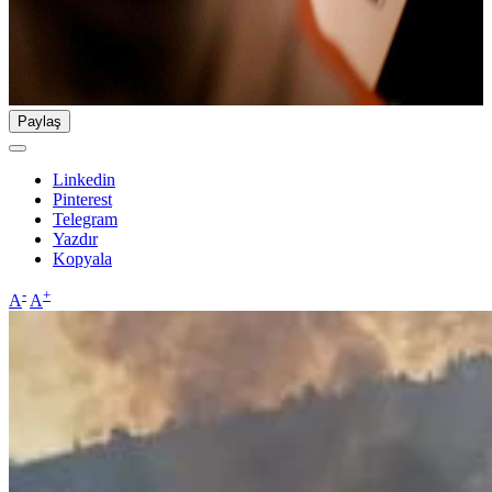
Paylaş
Linkedin
Pinterest
Telegram
Yazdır
Kopyala
-
+
A
A