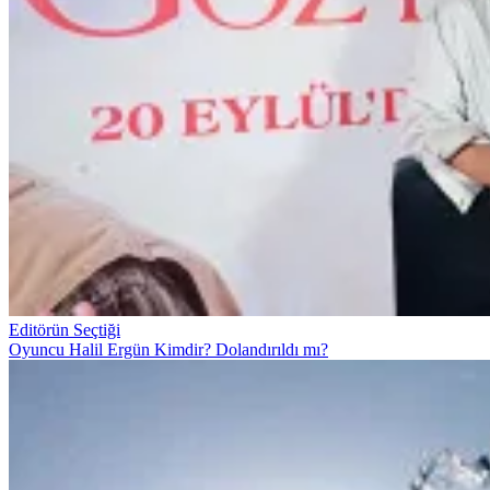
Editörün Seçtiği
Oyuncu Halil Ergün Kimdir? Dolandırıldı mı?