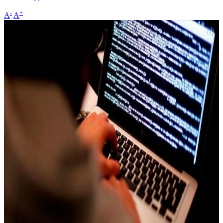
-
+
A
A