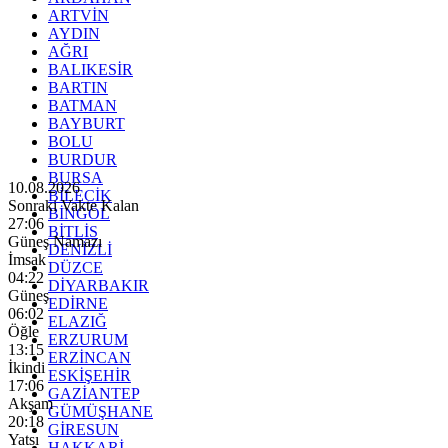
ARTVİN
AYDIN
AĞRI
BALIKESİR
BARTIN
BATMAN
BAYBURT
BOLU
BURDUR
BURSA
10.08.2026
BİLECİK
Sonraki Vakte Kalan
BİNGÖL
27:04
BİTLİS
Güneş Namazı
DENİZLİ
İmsak
DÜZCE
04:22
DİYARBAKIR
Güneş
EDİRNE
06:02
ELAZIĞ
Öğle
ERZURUM
13:15
ERZİNCAN
İkindi
ESKİŞEHİR
17:06
GAZİANTEP
Akşam
GÜMÜŞHANE
20:18
GİRESUN
Yatsı
HAKKARİ