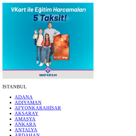
İSTANBUL
ADANA
ADIYAMAN
AFYONKARAHİSAR
AKSARAY
AMASYA
ANKARA
ANTALYA
ARDAHAN