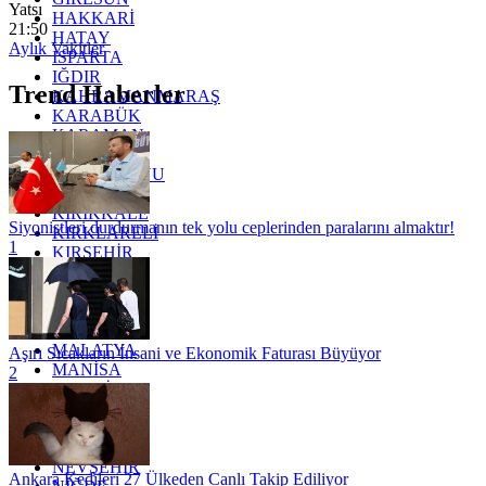
Yatsı
HAKKARİ
21:50
HATAY
Aylık Vakitler
ISPARTA
IĞDIR
Trend Haberler
KAHRAMANMARAŞ
KARABÜK
KARAMAN
KARS
KASTAMONU
KAYSERİ
KIRIKKALE
Siyonistleri durdurmanın tek yolu ceplerinden paralarını almaktır!
KIRKLARELİ
1
KIRŞEHİR
KOCAELİ
KONYA
KÜTAHYA
KİLİS
MALATYA
Aşırı Sıcakların İnsani ve Ekonomik Faturası Büyüyor
MANİSA
2
MARDİN
MERSİN
MUĞLA
MUŞ
NEVŞEHİR
Ankara Kedileri 27 Ülkeden Canlı Takip Ediliyor