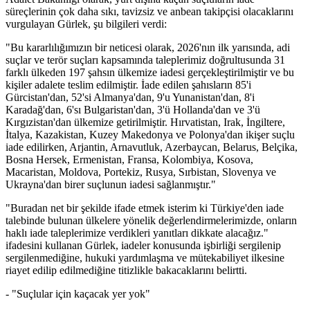
süreçlerinin çok daha sıkı, tavizsiz ve anbean takipçisi olacaklarını
vurgulayan Gürlek, şu bilgileri verdi:
"Bu kararlılığımızın bir neticesi olarak, 2026'nın ilk yarısında, adi
suçlar ve terör suçları kapsamında taleplerimiz doğrultusunda 31
farklı ülkeden 197 şahsın ülkemize iadesi gerçekleştirilmiştir ve bu
kişiler adalete teslim edilmiştir. İade edilen şahısların 85'i
Gürcistan'dan, 52'si Almanya'dan, 9'u Yunanistan'dan, 8'i
Karadağ'dan, 6'sı Bulgaristan'dan, 3'ü Hollanda'dan ve 3'ü
Kırgızistan'dan ülkemize getirilmiştir. Hırvatistan, Irak, İngiltere,
İtalya, Kazakistan, Kuzey Makedonya ve Polonya'dan ikişer suçlu
iade edilirken, Arjantin, Arnavutluk, Azerbaycan, Belarus, Belçika,
Bosna Hersek, Ermenistan, Fransa, Kolombiya, Kosova,
Macaristan, Moldova, Portekiz, Rusya, Sırbistan, Slovenya ve
Ukrayna'dan birer suçlunun iadesi sağlanmıştır."
"Buradan net bir şekilde ifade etmek isterim ki Türkiye'den iade
talebinde bulunan ülkelere yönelik değerlendirmelerimizde, onların
haklı iade taleplerimize verdikleri yanıtları dikkate alacağız."
ifadesini kullanan Gürlek, iadeler konusunda işbirliği sergilenip
sergilenmediğine, hukuki yardımlaşma ve mütekabiliyet ilkesine
riayet edilip edilmediğine titizlikle bakacaklarını belirtti.
- "Suçlular için kaçacak yer yok"