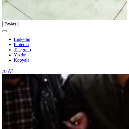
Paylaş
Linkedin
Pinterest
Telegram
Yazdır
Kopyala
-
+
A
A