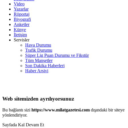
Video
Yazarlar
Röportaj
Biyografi
Anketler
Künye
İletişim
Servisler
Hava Durumu
Trafik Durumu
Süper Lig Puan Durumu ve Fikstür
Tüm Manşetler
Son Dakika Haberleri
Haber Arşivi
Web sitemizden ayrılıyorsunuz
Bu bağlantı sizi
https://www.milatgazetesi.com
dışındaki bir siteye
yönlendiriyor.
Sayfada Kal
Devam Et