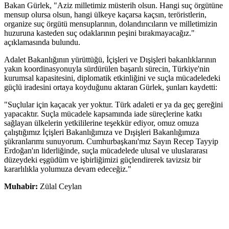
Bakan Gürlek, "Aziz milletimiz müsterih olsun. Hangi suç örgütüne
mensup olursa olsun, hangi ülkeye kaçarsa kaçsın, teröristlerin,
organize suç örgütü mensuplarının, dolandırıcıların ve milletimizin
huzuruna kasteden suç odaklarının peşini bırakmayacağız."
açıklamasında bulundu.
Adalet Bakanlığının yürüttüğü, İçişleri ve Dışişleri bakanlıklarının
yakın koordinasyonuyla sürdürülen başarılı sürecin, Türkiye'nin
kurumsal kapasitesini, diplomatik etkinliğini ve suçla mücadeledeki
güçlü iradesini ortaya koyduğunu aktaran Gürlek, şunları kaydetti:
"Suçlular için kaçacak yer yoktur. Türk adaleti er ya da geç gereğini
yapacaktır. Suçla mücadele kapsamında iade süreçlerine katkı
sağlayan ülkelerin yetkililerine teşekkür ediyor, omuz omuza
çalıştığımız İçişleri Bakanlığımıza ve Dışişleri Bakanlığımıza
şükranlarımı sunuyorum. Cumhurbaşkanı'mız Sayın Recep Tayyip
Erdoğan'ın liderliğinde, suçla mücadelede ulusal ve uluslararası
düzeydeki eşgüdüm ve işbirliğimizi güçlendirerek tavizsiz bir
kararlılıkla yolumuza devam edeceğiz."
Muhabir:
Zülal Ceylan