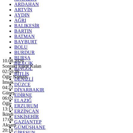
ARDAHAN
ARTVİN
AYDIN
AĞRI
BALIKESİR
BARTIN
BATMAN
BAYBURT
BOLU
BURDUR
BURSA
10.08.2026
BİLECİK
Sonraki Vakte Kalan
BİNGÖL
02:50:34
BİTLİS
Öğle Namazı
DENİZLİ
İmsak
DÜZCE
04:22
DİYARBAKIR
Güneş
EDİRNE
06:02
ELAZIĞ
Öğle
ERZURUM
13:15
ERZİNCAN
İkindi
ESKİŞEHİR
17:06
GAZİANTEP
Akşam
GÜMÜŞHANE
20:18
GİRESUN