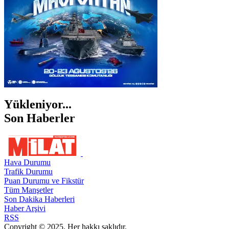
Yükleniyor...
Son Haberler
Hava Durumu
Trafik Durumu
Puan Durumu ve Fikstür
Tüm Manşetler
Son Dakika Haberleri
Haber Arşivi
RSS
Copyright © 2025. Her hakkı saklıdır.