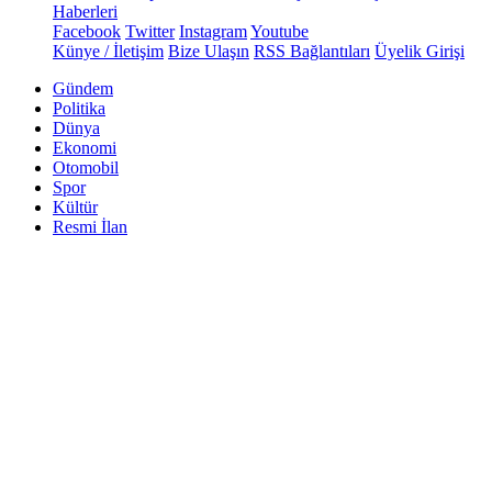
Haberleri
Facebook
Twitter
Instagram
Youtube
Künye / İletişim
Bize Ulaşın
RSS Bağlantıları
Üyelik Girişi
Gündem
Politika
Dünya
Ekonomi
Otomobil
Spor
Kültür
Resmi İlan