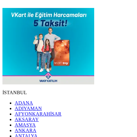
İSTANBUL
ADANA
ADIYAMAN
AFYONKARAHİSAR
AKSARAY
AMASYA
ANKARA
ANTALYA