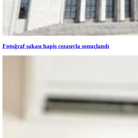
Fotoğraf şakası hapis cezasıyla sonuçlandı