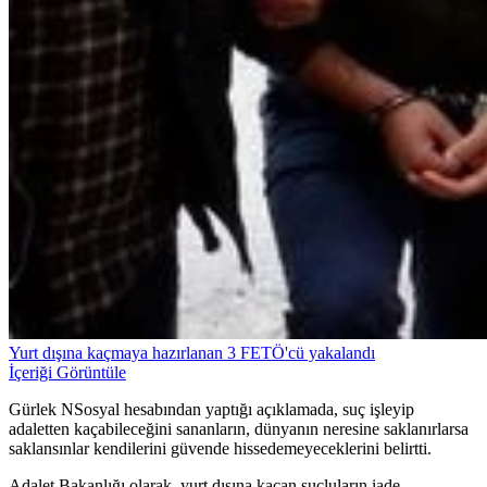
Yurt dışına kaçmaya hazırlanan 3 FETÖ'cü yakalandı
İçeriği Görüntüle
Gürlek NSosyal hesabından yaptığı açıklamada, suç işleyip
adaletten kaçabileceğini sananların, dünyanın neresine saklanırlarsa
saklansınlar kendilerini güvende hissedemeyeceklerini belirtti.
Adalet Bakanlığı olarak, yurt dışına kaçan suçluların iade