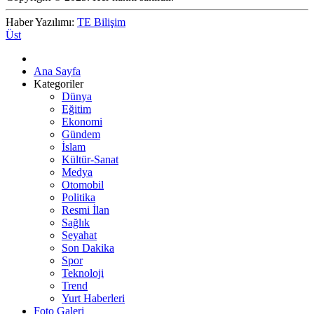
Haber Yazılımı:
TE Bilişim
Üst
Ana Sayfa
Kategoriler
Dünya
Eğitim
Ekonomi
Gündem
İslam
Kültür-Sanat
Medya
Otomobil
Politika
Resmi İlan
Sağlık
Seyahat
Son Dakika
Spor
Teknoloji
Trend
Yurt Haberleri
Foto Galeri