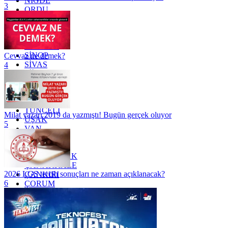
NİĞDE
3
ORDU
OSMANİYE
RİZE
SAKARYA
SAMSUN
SİNOP
Cevvaz ne demek?
SİVAS
4
SİİRT
TEKİRDAĞ
TOKAT
TRABZON
TUNCELİ
Milat yazarı 2019 da yazmıştı! Bugün gerçek oluyor
UŞAK
5
VAN
YALOVA
YOZGAT
ZONGULDAK
ÇANAKKALE
2026 LGS tercih sonuçları ne zaman açıklanacak?
ÇANKIRI
6
ÇORUM
İSTANBUL
İZMİR
ŞANLIURFA
ŞIRNAK