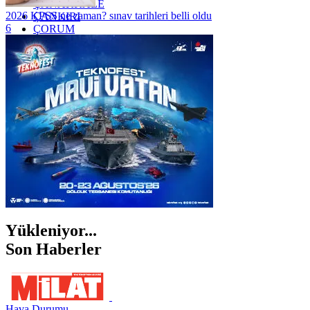
ÇANAKKALE
2026 KPSS ne zaman? sınav tarihleri belli oldu
ÇANKIRI
6
ÇORUM
İSTANBUL
İZMİR
ŞANLIURFA
ŞIRNAK
Yükleniyor...
Son Haberler
Hava Durumu