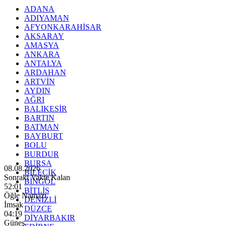
ADANA
ADIYAMAN
AFYONKARAHİSAR
AKSARAY
AMASYA
ANKARA
ANTALYA
ARDAHAN
ARTVİN
AYDIN
AĞRI
BALIKESİR
BARTIN
BATMAN
BAYBURT
BOLU
BURDUR
BURSA
08.08.2026
BİLECİK
Sonraki Vakte Kalan
BİNGÖL
51:59
BİTLİS
Öğle Namazı
DENİZLİ
İmsak
DÜZCE
04:19
DİYARBAKIR
Güneş