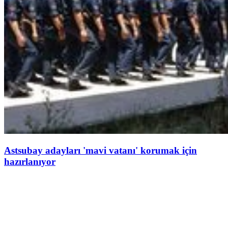
Astsubay adayları 'mavi vatanı' korumak için
hazırlanıyor