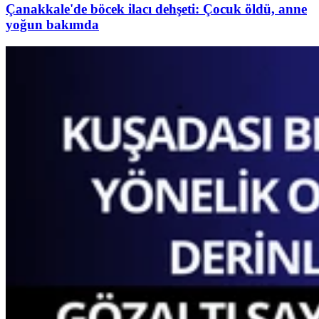
Çanakkale'de böcek ilacı dehşeti: Çocuk öldü, anne
yoğun bakımda