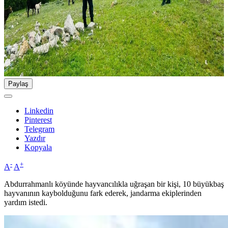
Paylaş
Linkedin
Pinterest
Telegram
Yazdır
Kopyala
-
+
A
A
Abdurrahmanlı köyünde hayvancılıkla uğraşan bir kişi, 10 büyükbaş
hayvanının kaybolduğunu fark ederek, jandarma ekiplerinden
yardım istedi.