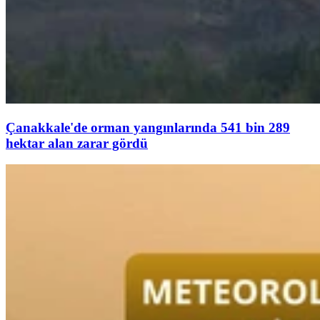
Çanakkale'de orman yangınlarında 541 bin 289
hektar alan zarar gördü