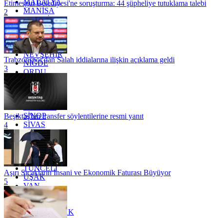
MALATYA
Etimesgut Belediyesi'ne soruşturma: 44 şüpheliye tutuklama talebi
MANİSA
2
MARDİN
MERSİN
MUĞLA
MUŞ
NEVŞEHİR
Trabzonspor'dan Salah iddialarına ilişkin açıklama geldi
NİĞDE
3
ORDU
OSMANİYE
RİZE
SAKARYA
SAMSUN
SİNOP
Beşiktaş'tan transfer söylentilerine resmi yanıt
SİVAS
4
SİİRT
TEKİRDAĞ
TOKAT
TRABZON
TUNCELİ
Aşırı Sıcakların İnsani ve Ekonomik Faturası Büyüyor
UŞAK
5
VAN
YALOVA
YOZGAT
ZONGULDAK