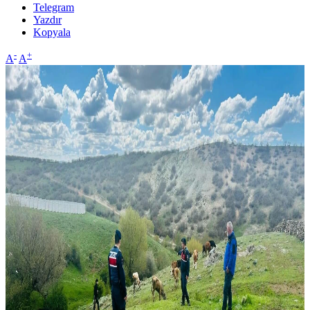
Telegram
Yazdır
Kopyala
-
+
A
A