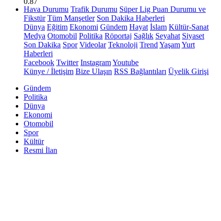
0.87
Hava Durumu
Trafik Durumu
Süper Lig Puan Durumu ve
Fikstür
Tüm Manşetler
Son Dakika Haberleri
Dünya
Eğitim
Ekonomi
Gündem
Hayat
İslam
Kültür-Sanat
Medya
Otomobil
Politika
Röportaj
Sağlık
Seyahat
Siyaset
Son Dakika
Spor
Videolar
Teknoloji
Trend
Yaşam
Yurt
Haberleri
Facebook
Twitter
Instagram
Youtube
Künye / İletişim
Bize Ulaşın
RSS Bağlantıları
Üyelik Girişi
Gündem
Politika
Dünya
Ekonomi
Otomobil
Spor
Kültür
Resmi İlan