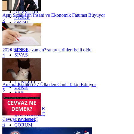
MUĞLA
MUŞ
NEVŞEHİR
Aşırı Sıcakların İnsani ve Ekonomik Faturası Büyüyor
NİĞDE
3
ORDU
OSMANİYE
RİZE
SAKARYA
SAMSUN
SİNOP
2026 KPSS ne zaman? sınav tarihleri belli oldu
SİVAS
4
SİİRT
TEKİRDAĞ
TOKAT
TRABZON
TUNCELİ
Ankara Kedileri 27 Ülkeden Canlı Takip Ediliyor
UŞAK
5
VAN
YALOVA
YOZGAT
ZONGULDAK
ÇANAKKALE
Cevvaz ne demek?
ÇANKIRI
6
ÇORUM
İSTANBUL