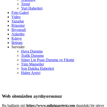
Trend
Yurt Haberleri
Foto Galeri
Video
Yazarlar
Röportaj
Biyografi
Anketler
Künye
İletişim
Servisler
Hava Durumu
Trafik Durumu
Süper Lig Puan Durumu ve Fikstür
Tüm Manşetler
Son Dakika Haberleri
Haber Arşivi
Web sitemizden ayrılıyorsunuz
Bu bağlantı sizi
https://www.milatgazetesi.com
dışındaki bir siteye