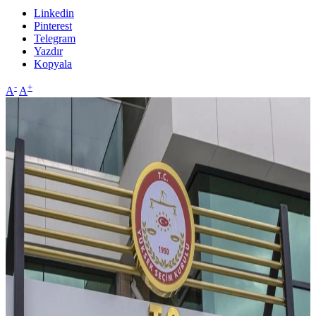
Linkedin
Pinterest
Telegram
Yazdır
Kopyala
-
+
A
A