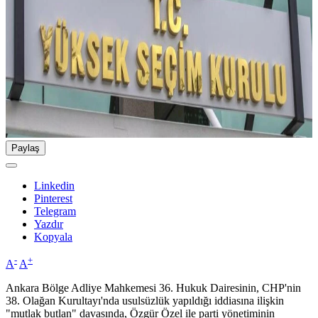
Paylaş
Linkedin
Pinterest
Telegram
Yazdır
Kopyala
-
+
A
A
Ankara Bölge Adliye Mahkemesi 36. Hukuk Dairesinin, CHP'nin
38. Olağan Kurultayı'nda usulsüzlük yapıldığı iddiasına ilişkin
"mutlak butlan" davasında, Özgür Özel ile parti yönetiminin