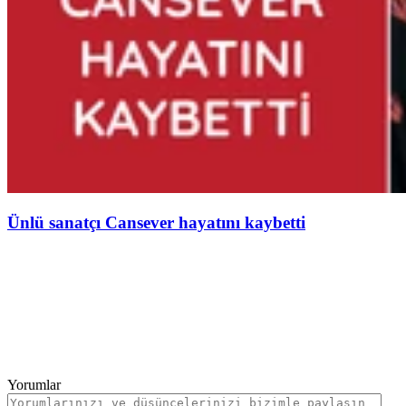
Ünlü sanatçı Cansever hayatını kaybetti
Yorumlar