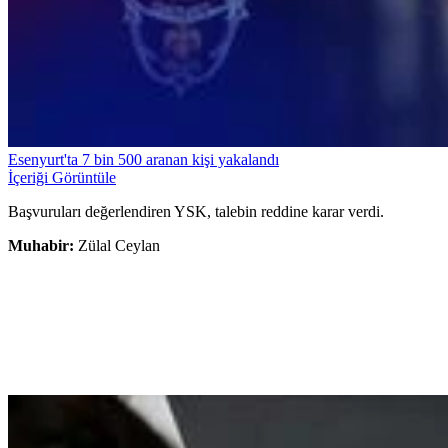
Esenyurt'ta 7 bin 500 aranan kişi yakalandı
İçeriği Görüntüle
Başvuruları değerlendiren YSK, talebin reddine karar verdi.
Muhabir:
Zülal Ceylan