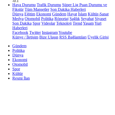
-0.1
Hava Durumu
Trafik Durumu
Süper Lig Puan Durumu ve
Fikstür
Tüm Manşetler
Son Dakika Haberleri
Dünya
Eğitim
Ekonomi
Gündem
Hayat
İslam
Kültür-Sanat
Medya
Otomobil
Politika
Röportaj
Sağlık
Seyahat
Siyaset
Son Dakika
Spor
Videolar
Teknoloji
Trend
Yaşam
Yurt
Haberleri
Facebook
Twitter
Instagram
Youtube
Künye / İletişim
Bize Ulaşın
RSS Bağlantıları
Üyelik Girişi
Gündem
Politika
Dünya
Ekonomi
Otomobil
Spor
Kültür
Resmi İlan