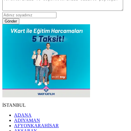
Gönder
İSTANBUL
ADANA
ADIYAMAN
AFYONKARAHİSAR
AKSARAY