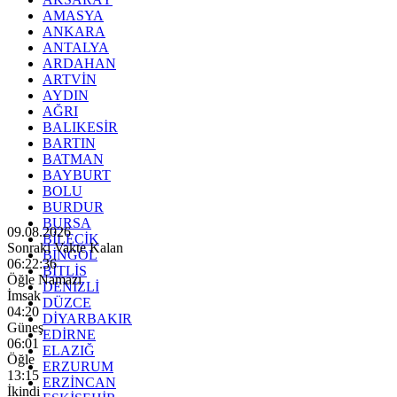
AMASYA
ANKARA
ANTALYA
ARDAHAN
ARTVİN
AYDIN
AĞRI
BALIKESİR
BARTIN
BATMAN
BAYBURT
BOLU
BURDUR
BURSA
09.08.2026
BİLECİK
Sonraki Vakte Kalan
BİNGÖL
06:22:34
BİTLİS
Öğle Namazı
DENİZLİ
İmsak
DÜZCE
04:20
DİYARBAKIR
Güneş
EDİRNE
06:01
ELAZIĞ
Öğle
ERZURUM
13:15
ERZİNCAN
İkindi