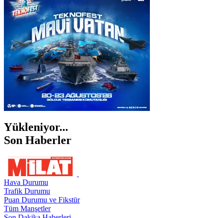
İZMİR
ŞANLIURFA
ŞIRNAK
Yükleniyor...
Son Haberler
Hava Durumu
Trafik Durumu
Puan Durumu ve Fikstür
Tüm Manşetler
Son Dakika Haberleri