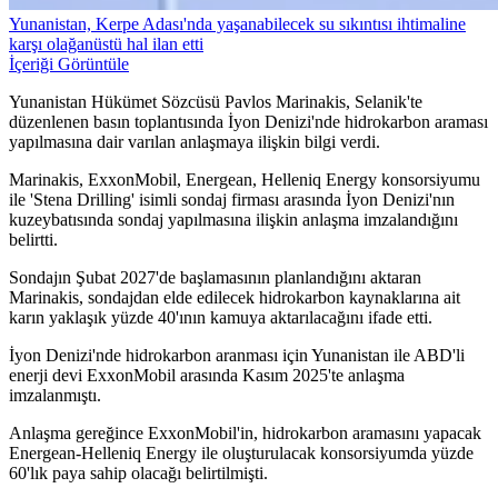
Yunanistan, Kerpe Adası'nda yaşanabilecek su sıkıntısı ihtimaline
karşı olağanüstü hal ilan etti
İçeriği Görüntüle
Yunanistan Hükümet Sözcüsü Pavlos Marinakis, Selanik'te
düzenlenen basın toplantısında İyon Denizi'nde hidrokarbon araması
yapılmasına dair varılan anlaşmaya ilişkin bilgi verdi.
Marinakis, ExxonMobil, Energean, Helleniq Energy konsorsiyumu
ile 'Stena Drilling' isimli sondaj firması arasında İyon Denizi'nın
kuzeybatısında sondaj yapılmasına ilişkin anlaşma imzalandığını
belirtti.
Sondajın Şubat 2027'de başlamasının planlandığını aktaran
Marinakis, sondajdan elde edilecek hidrokarbon kaynaklarına ait
karın yaklaşık yüzde 40'ının kamuya aktarılacağını ifade etti.
İyon Denizi'nde hidrokarbon aranması için Yunanistan ile ABD'li
enerji devi ExxonMobil arasında Kasım 2025'te anlaşma
imzalanmıştı.
Anlaşma gereğince ExxonMobil'in, hidrokarbon aramasını yapacak
Energean-Helleniq Energy ile oluşturulacak konsorsiyumda yüzde
60'lık paya sahip olacağı belirtilmişti.