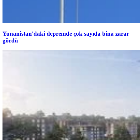
Yunanistan'daki depremde çok sayıda bina zarar
gördü