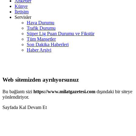
Anketler
Künye
İletişim
Servisler
Hava Durumu
Trafik Durumu
Süper Lig Puan Durumu ve Fikstür
Tüm Manşetler
Son Dakika Haberleri
Haber Arşivi
Web sitemizden ayrılıyorsunuz
Bu bağlantı sizi
https://www.milatgazetesi.com
dışındaki bir siteye
yönlendiriyor.
Sayfada Kal
Devam Et