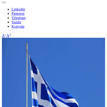
Linkedin
Pinterest
Telegram
Yazdır
Kopyala
-
+
A
A