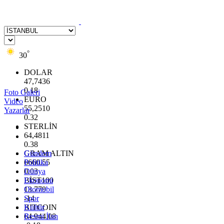
°
30
DOLAR
47,7436
0.18
Foto Galeri
EURO
Video
55,2510
Yazarlar
0.32
STERLİN
64,4811
0.38
GRAM ALTIN
Gündem
6660.55
Politika
0.03
Dünya
BİST100
Ekonomi
13.779
Otomobil
-14
Spor
BITCOIN
Kültür
64.944,08
Resmi İlan