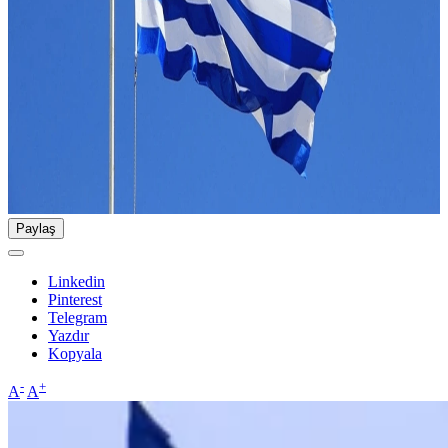
Paylaş
Linkedin
Pinterest
Telegram
Yazdır
Kopyala
-
+
A
A