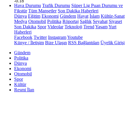
-0.18
Hava Durumu
Trafik Durumu
Süper Lig Puan Durumu ve
Fikstür
Tüm Manşetler
Son Dakika Haberleri
Dünya
Eğitim
Ekonomi
Gündem
Hayat
İslam
Kültür-Sanat
Medya
Otomobil
Politika
Röportaj
Sağlık
Seyahat
Siyaset
Son Dakika
Spor
Videolar
Teknoloji
Trend
Yaşam
Yurt
Haberleri
Facebook
Twitter
Instagram
Youtube
Künye / İletişim
Bize Ulaşın
RSS Bağlantıları
Üyelik Girişi
Gündem
Politika
Dünya
Ekonomi
Otomobil
Spor
Kültür
Resmi İlan