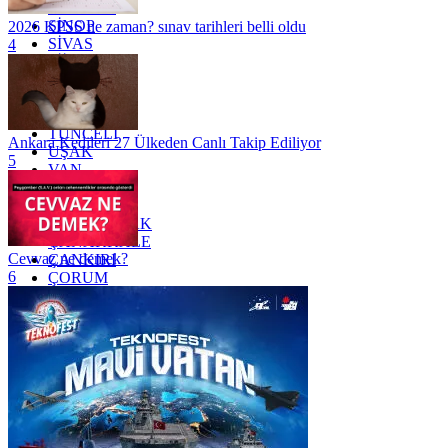
SAMSUN
SİNOP
2026 KPSS ne zaman? sınav tarihleri belli oldu
SİVAS
4
SİİRT
TEKİRDAĞ
TOKAT
TRABZON
TUNCELİ
Ankara Kedileri 27 Ülkeden Canlı Takip Ediliyor
UŞAK
5
VAN
YALOVA
YOZGAT
ZONGULDAK
ÇANAKKALE
Cevvaz ne demek?
ÇANKIRI
6
ÇORUM
İSTANBUL
İZMİR
ŞANLIURFA
ŞIRNAK