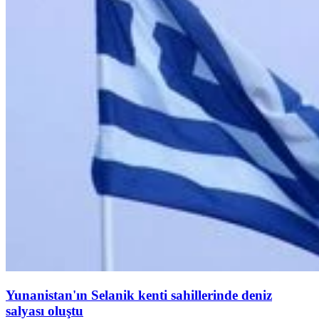
Yunanistan'ın Selanik kenti sahillerinde deniz
salyası oluştu