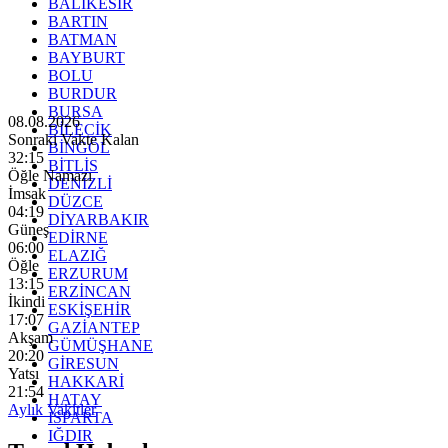
BALIKESİR
BARTIN
BATMAN
BAYBURT
BOLU
BURDUR
BURSA
08.08.2026
BİLECİK
Sonraki Vakte Kalan
BİNGÖL
32:14
BİTLİS
Öğle Namazı
DENİZLİ
İmsak
DÜZCE
04:19
DİYARBAKIR
Güneş
EDİRNE
06:00
ELAZIĞ
Öğle
ERZURUM
13:15
ERZİNCAN
İkindi
ESKİŞEHİR
17:07
GAZİANTEP
Akşam
GÜMÜŞHANE
20:20
GİRESUN
Yatsı
HAKKARİ
21:54
HATAY
Aylık Vakitler
ISPARTA
IĞDIR