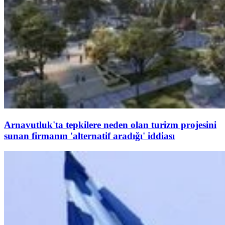
Arnavutluk'ta tepkilere neden olan turizm projesini
sunan firmanın 'alternatif aradığı' iddiası