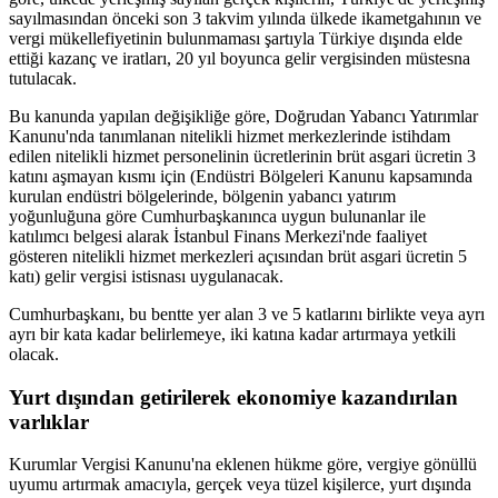
sayılmasından önceki son 3 takvim yılında ülkede ikametgahının ve
vergi mükellefiyetinin bulunmaması şartıyla Türkiye dışında elde
ettiği kazanç ve iratları, 20 yıl boyunca gelir vergisinden müstesna
tutulacak.
Bu kanunda yapılan değişikliğe göre, Doğrudan Yabancı Yatırımlar
Kanunu'nda tanımlanan nitelikli hizmet merkezlerinde istihdam
edilen nitelikli hizmet personelinin ücretlerinin brüt asgari ücretin 3
katını aşmayan kısmı için (Endüstri Bölgeleri Kanunu kapsamında
kurulan endüstri bölgelerinde, bölgenin yabancı yatırım
yoğunluğuna göre Cumhurbaşkanınca uygun bulunanlar ile
katılımcı belgesi alarak İstanbul Finans Merkezi'nde faaliyet
gösteren nitelikli hizmet merkezleri açısından brüt asgari ücretin 5
katı) gelir vergisi istisnası uygulanacak.
Cumhurbaşkanı, bu bentte yer alan 3 ve 5 katlarını birlikte veya ayrı
ayrı bir kata kadar belirlemeye, iki katına kadar artırmaya yetkili
olacak.
Yurt dışından getirilerek ekonomiye kazandırılan
varlıklar
Kurumlar Vergisi Kanunu'na eklenen hükme göre, vergiye gönüllü
uyumu artırmak amacıyla, gerçek veya tüzel kişilerce, yurt dışında