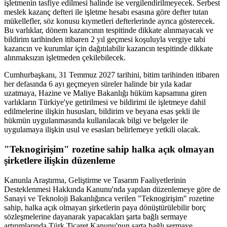
işletmenin tasfiye edilmesi halinde ise vergilendirilmeyecek. Serbest
meslek kazanç defteri ile işletme hesabı esasına göre defter tutan
mükellefler, söz konusu kıymetleri defterlerinde ayrıca gösterecek.
Bu varlıklar, dönem kazancının tespitinde dikkate alınmayacak ve
bildirim tarihinden itibaren 2 yıl geçmesi koşuluyla vergiye tabi
kazancın ve kurumlar için dağıtılabilir kazancın tespitinde dikkate
alınmaksızın işletmeden çekilebilecek.
Cumhurbaşkanı, 31 Temmuz 2027 tarihini, bitim tarihinden itibaren
her defasında 6 ayı geçmeyen süreler halinde bir yıla kadar
uzatmaya, Hazine ve Maliye Bakanlığı hüküm kapsamına giren
varlıkların Türkiye'ye getirilmesi ve bildirimi ile işletmeye dahil
edilmelerine ilişkin hususları, bildirim ve beyana esas şekli ile
hükmün uygulanmasında kullanılacak bilgi ve belgeler ile
uygulamaya ilişkin usul ve esasları belirlemeye yetkili olacak.
"Teknogirişim" rozetine sahip halka açık olmayan
şirketlere ilişkin düzenleme
Kanunla Araştırma, Geliştirme ve Tasarım Faaliyetlerinin
Desteklenmesi Hakkında Kanunu'nda yapılan düzenlemeye göre de
Sanayi ve Teknoloji Bakanlığınca verilen "Teknogirişim" rozetine
sahip, halka açık olmayan şirketlerin paya dönüştürülebilir borç
sözleşmelerine dayanarak yapacakları şarta bağlı sermaye
artırımlarında Türk Ticaret Kanunu'nun şarta bağlı sermaye