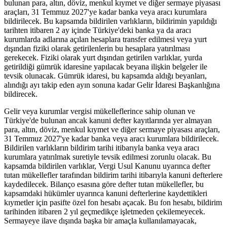
bulunan para, altın, döviz, menkul kıymet ve diğer sermaye piyasası
araçları, 31 Temmuz 2027'ye kadar banka veya aracı kurumlara
bildirilecek. Bu kapsamda bildirilen varlıkların, bildirimin yapıldığı
tarihten itibaren 2 ay içinde Türkiye'deki banka ya da aracı
kurumlarda adlarına açılan hesaplara transfer edilmesi veya yurt
dışından fiziki olarak getirilenlerin bu hesaplara yatırılması
gerekecek. Fiziki olarak yurt dışından getirilen varlıklar, yurda
getirildiği gümrük idaresine yapılacak beyana ilişkin belgeler ile
tevsik olunacak. Gümrük idaresi, bu kapsamda aldığı beyanları,
alındığı ayı takip eden ayın sonuna kadar Gelir İdaresi Başkanlığına
bildirecek.
Gelir veya kurumlar vergisi mükelleflerince sahip olunan ve
Türkiye'de bulunan ancak kanuni defter kayıtlarında yer almayan
para, altın, döviz, menkul kıymet ve diğer sermaye piyasası araçları,
31 Temmuz 2027'ye kadar banka veya aracı kurumlara bildirilecek.
Bildirilen varlıkların bildirim tarihi itibarıyla banka veya aracı
kurumlara yatırılmak suretiyle tevsik edilmesi zorunlu olacak. Bu
kapsamda bildirilen varlıklar, Vergi Usul Kanunu uyarınca defter
tutan mükellefler tarafından bildirim tarihi itibarıyla kanuni defterlere
kaydedilecek. Bilanço esasına göre defter tutan mükellefler, bu
kapsamdaki hükümler uyarınca kanuni defterlerine kaydettikleri
kıymetler için pasifte özel fon hesabı açacak. Bu fon hesabı, bildirim
tarihinden itibaren 2 yıl geçmedikçe işletmeden çekilemeyecek.
Sermayeye ilave dışında başka bir amaçla kullanılamayacak,