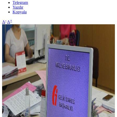
Telegram
Yazdır
Kopyala
-
+
A
A