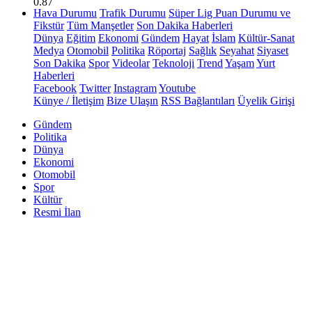
0.87
Hava Durumu
Trafik Durumu
Süper Lig Puan Durumu ve
Fikstür
Tüm Manşetler
Son Dakika Haberleri
Dünya
Eğitim
Ekonomi
Gündem
Hayat
İslam
Kültür-Sanat
Medya
Otomobil
Politika
Röportaj
Sağlık
Seyahat
Siyaset
Son Dakika
Spor
Videolar
Teknoloji
Trend
Yaşam
Yurt
Haberleri
Facebook
Twitter
Instagram
Youtube
Künye / İletişim
Bize Ulaşın
RSS Bağlantıları
Üyelik Girişi
Gündem
Politika
Dünya
Ekonomi
Otomobil
Spor
Kültür
Resmi İlan