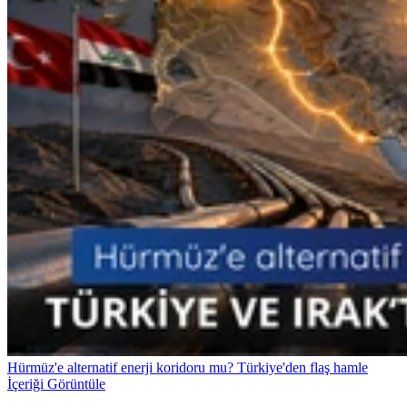
Hürmüz'e alternatif enerji koridoru mu? Türkiye'den flaş hamle
İçeriği Görüntüle