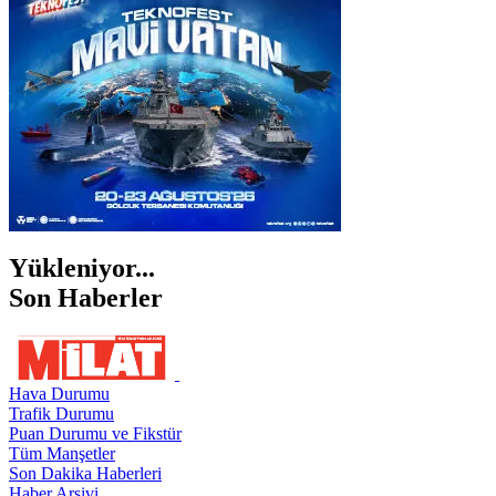
ŞANLIURFA
ŞIRNAK
Yükleniyor...
Son Haberler
Hava Durumu
Trafik Durumu
Puan Durumu ve Fikstür
Tüm Manşetler
Son Dakika Haberleri
Haber Arşivi