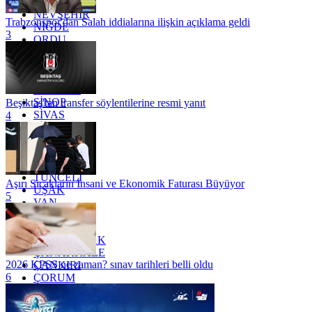
MUŞ
NEVŞEHİR
Trabzonspor'dan Salah iddialarına ilişkin açıklama geldi
NİĞDE
3
ORDU
OSMANİYE
RİZE
SAKARYA
SAMSUN
SİNOP
Beşiktaş'tan transfer söylentilerine resmi yanıt
SİVAS
4
SİİRT
TEKİRDAĞ
TOKAT
TRABZON
TUNCELİ
Aşırı Sıcakların İnsani ve Ekonomik Faturası Büyüyor
UŞAK
5
VAN
YALOVA
YOZGAT
ZONGULDAK
ÇANAKKALE
2026 KPSS ne zaman? sınav tarihleri belli oldu
ÇANKIRI
6
ÇORUM
İSTANBUL
İZMİR