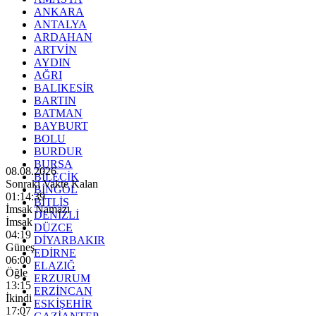
ANKARA
ANTALYA
ARDAHAN
ARTVİN
AYDIN
AĞRI
BALIKESİR
BARTIN
BATMAN
BAYBURT
BOLU
BURDUR
BURSA
08.08.2026
BİLECİK
Sonraki Vakte Kalan
BİNGÖL
01:14:37
BİTLİS
İmsak Namazı
DENİZLİ
İmsak
DÜZCE
04:19
DİYARBAKIR
Güneş
EDİRNE
06:00
ELAZIĞ
Öğle
ERZURUM
13:15
ERZİNCAN
İkindi
ESKİŞEHİR
17:07