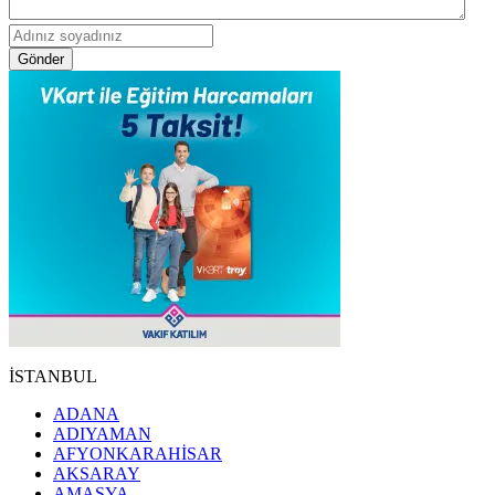
Gönder
İSTANBUL
ADANA
ADIYAMAN
AFYONKARAHİSAR
AKSARAY
AMASYA