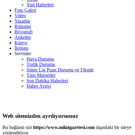
Yurt Haberleri
Foto Galeri
Video
Yazarlar
Röportaj
Biyografi
Anketler
Künye
İletişim
Servisler
Hava Durumu
Trafik Durumu
Süper Lig Puan Durumu ve Fikstür
Tüm Manşetler
Son Dakika Haberleri
Haber Arşivi
Web sitemizden ayrılıyorsunuz
Bu bağlantı sizi
https://www.milatgazetesi.com
dışındaki bir siteye
yönlendiriyor.