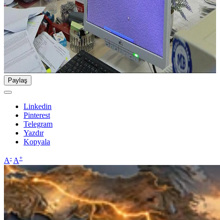
Paylaş
Linkedin
Pinterest
Telegram
Yazdır
Kopyala
-
+
A
A