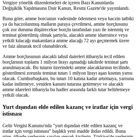
Vergiye yönelik düzenlemeleri de içeren Bazı Kanunlarda
Değişiklik Yapılmasına Dair Kanun, Resmi Gazete'de yayımlandı.
Buna göre, amme borcunun vadesinde ödenmesi veya haczin tatbiki
ya da haczolunmuş malların paraya çevrilmesi, amme borçlusunu
çok zor duruma düşürecekse borçlu tarafından yazı ile istenmiş ve
teminat gösterilmiş olmak şartıyla, alacaklı amme idaresince veya
yetkili kılacağı makamlarca amme alacağı 72 ayı geçmemek üzere
ve faiz alınarak tecil olunabilecek.
Amme borçlusunun alacaklı tahsil daireleri itibarıyla tecil edilen
borçlarının toplamı 1 milyon lirayı aşmadığı takdirde teminat şartı
aranılmayacak. Bu tutarın üzerindeki amme alacaklarının tecilinde,
gösterilmesi zorunlu teminat tutarı 1 milyon lirayı aşan kısmın yarısı
olacak. Cumhurbaşkanı, bu tutarı 10 katına kadar artırmaya, yarısına
kadar indirmeye, yeniden kanuni tutarına getirmeye ve alacaklı
amme idareleri itibarıyla bu hadler arasında farklı tutar belirlemeye
yetkili olacak.
Yurt dışından elde edilen kazanç ve iratlar için vergi
istisnası
Gelir Vergisi Kanunu'nda "yurt dışından elde edilen kazanç ve
iratlar için vergi istisnası" başlıklı yeni madde ihdas edildi. Buna
göre, ülkede yerleşmiş sayılan gerçek kişilerin, Türkiye'de yerleşmiş