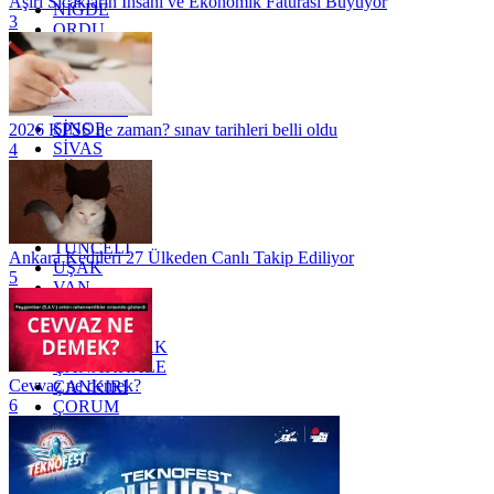
Aşırı Sıcakların İnsani ve Ekonomik Faturası Büyüyor
NİĞDE
3
ORDU
OSMANİYE
RİZE
SAKARYA
SAMSUN
SİNOP
2026 KPSS ne zaman? sınav tarihleri belli oldu
SİVAS
4
SİİRT
TEKİRDAĞ
TOKAT
TRABZON
TUNCELİ
Ankara Kedileri 27 Ülkeden Canlı Takip Ediliyor
UŞAK
5
VAN
YALOVA
YOZGAT
ZONGULDAK
ÇANAKKALE
Cevvaz ne demek?
ÇANKIRI
6
ÇORUM
İSTANBUL
İZMİR
ŞANLIURFA
ŞIRNAK