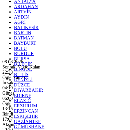
ANTALYA
ARDAHAN
ARTVİN
AYDIN
AĞRI
BALIKESİR
BARTIN
BATMAN
BAYBURT
BOLU
BURDUR
BURSA
08.08.2026
BİLECİK
Sonraki Vakte Kalan
BİNGÖL
22:36
BİTLİS
Öğle Namazı
DENİZLİ
İmsak
DÜZCE
04:19
DİYARBAKIR
Güneş
EDİRNE
06:00
ELAZIĞ
Öğle
ERZURUM
13:15
ERZİNCAN
İkindi
ESKİŞEHİR
17:07
GAZİANTEP
Akşam
GÜMÜŞHANE
20:20