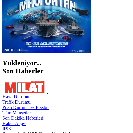
Yükleniyor...
Son Haberler
Hava Durumu
Trafik Durumu
Puan Durumu ve Fikstür
Tüm Manşetler
Son Dakika Haberleri
Haber Arşivi
RSS