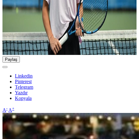
Paylaş
Linkedin
Pinterest
Telegram
Yazdır
Kopyala
-
+
A
A