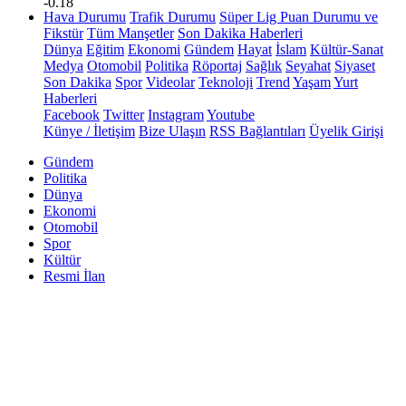
-0.18
Hava Durumu
Trafik Durumu
Süper Lig Puan Durumu ve
Fikstür
Tüm Manşetler
Son Dakika Haberleri
Dünya
Eğitim
Ekonomi
Gündem
Hayat
İslam
Kültür-Sanat
Medya
Otomobil
Politika
Röportaj
Sağlık
Seyahat
Siyaset
Son Dakika
Spor
Videolar
Teknoloji
Trend
Yaşam
Yurt
Haberleri
Facebook
Twitter
Instagram
Youtube
Künye / İletişim
Bize Ulaşın
RSS Bağlantıları
Üyelik Girişi
Gündem
Politika
Dünya
Ekonomi
Otomobil
Spor
Kültür
Resmi İlan