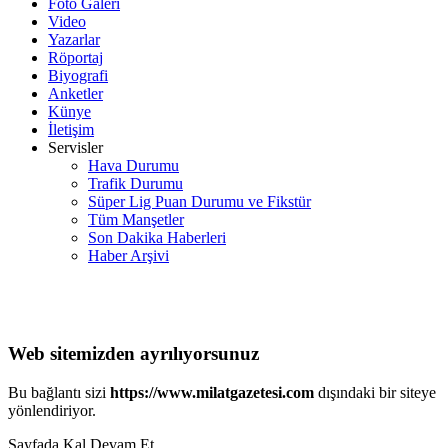
Foto Galeri
Video
Yazarlar
Röportaj
Biyografi
Anketler
Künye
İletişim
Servisler
Hava Durumu
Trafik Durumu
Süper Lig Puan Durumu ve Fikstür
Tüm Manşetler
Son Dakika Haberleri
Haber Arşivi
Web sitemizden ayrılıyorsunuz
Bu bağlantı sizi
https://www.milatgazetesi.com
dışındaki bir siteye
yönlendiriyor.
Sayfada Kal
Devam Et