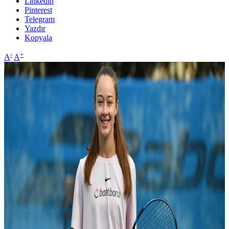
Linkedin
Pinterest
Telegram
Yazdır
Kopyala
-
+
A
A