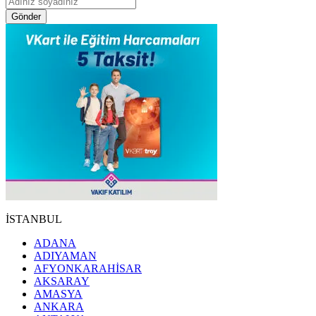
Gönder
İSTANBUL
ADANA
ADIYAMAN
AFYONKARAHİSAR
AKSARAY
AMASYA
ANKARA