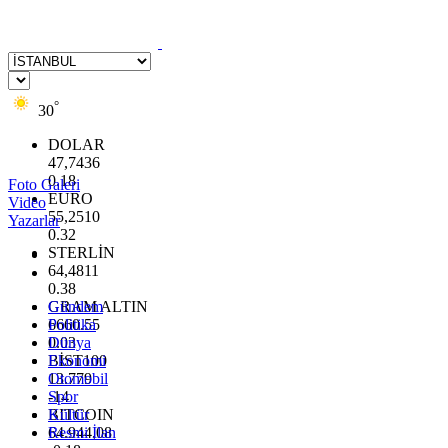
°
30
DOLAR
47,7436
0.18
Foto Galeri
EURO
Video
55,2510
Yazarlar
0.32
STERLİN
64,4811
0.38
GRAM ALTIN
Gündem
6660.55
Politika
0.03
Dünya
BİST100
Ekonomi
13.779
Otomobil
-14
Spor
BITCOIN
Kültür
64.944,08
Resmi İlan