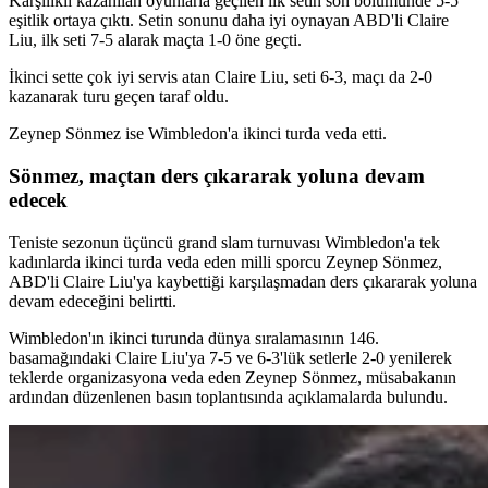
Karşılıklı kazanılan oyunlarla geçilen ilk setin son bölümünde 5-5
eşitlik ortaya çıktı. Setin sonunu daha iyi oynayan ABD'li Claire
Liu, ilk seti 7-5 alarak maçta 1-0 öne geçti.
İkinci sette çok iyi servis atan Claire Liu, seti 6-3, maçı da 2-0
kazanarak turu geçen taraf oldu.
Zeynep Sönmez ise Wimbledon'a ikinci turda veda etti.
Sönmez, maçtan ders çıkararak yoluna devam
edecek
Teniste sezonun üçüncü grand slam turnuvası Wimbledon'a tek
kadınlarda ikinci turda veda eden milli sporcu Zeynep Sönmez,
ABD'li Claire Liu'ya kaybettiği karşılaşmadan ders çıkararak yoluna
devam edeceğini belirtti.
Wimbledon'ın ikinci turunda dünya sıralamasının 146.
basamağındaki Claire Liu'ya 7-5 ve 6-3'lük setlerle 2-0 yenilerek
teklerde organizasyona veda eden Zeynep Sönmez, müsabakanın
ardından düzenlenen basın toplantısında açıklamalarda bulundu.