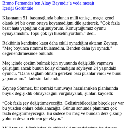
Bruno Fernandes’ten Altay Bayındır’a veda mesajı
İçeriği Görüntüle
Klasmanın 51. basamağında bulunan milli tenisçi, maçta genel
olarak iyi bir oyun ortaya koyamadığını dile getirerek, "Çok fazla
basit hata yaptığımı düşünüyorum. Konuştuğumuz oyunu
oynayamadım. Topu çok iyi hissetmiyordum." dedi.
Rakibinin kendisine karşı daha etkili oynadığını aktaran Zeynep,
"Maç boyunca ritmimi bulamadım. Benden daha iyi oynadı."
değerlendirmesinde bulundu.
Maç içinde çözüm bulmak için oyununda değişiklik yapmaya
çalıştığını ancak bunun kolay olmadığını söyleyen 24 yaşındaki
oyuncu, "Daha sağlam olmam gereken bazı puanlar vardı ve bunu
yapamadım." ifadesini kullandı.
Zeynep Sönmez, bir sonraki turnuvaya hazırlanırken planlarında
büyük değişiklik olmayacağını vurgulayarak, şunları kaydetti:
“Çok fazla şey değiştirmeyeceğiz. Geliştirebileceğim birçok şey var,
bu yüzden onlara odaklanacağız. Günün sonunda planımızı çok
fazla değiştirmeyeceğiz. Bu sadece bir maç ve bundan ders çıkarıp
yoluma devam etmem gerekiyor.”