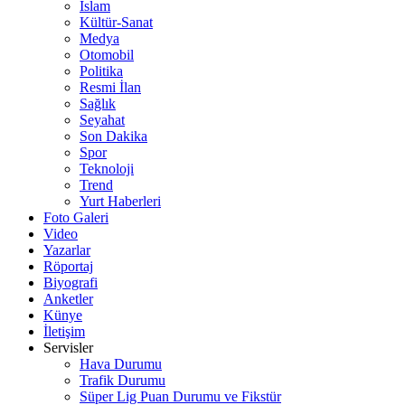
İslam
Kültür-Sanat
Medya
Otomobil
Politika
Resmi İlan
Sağlık
Seyahat
Son Dakika
Spor
Teknoloji
Trend
Yurt Haberleri
Foto Galeri
Video
Yazarlar
Röportaj
Biyografi
Anketler
Künye
İletişim
Servisler
Hava Durumu
Trafik Durumu
Süper Lig Puan Durumu ve Fikstür