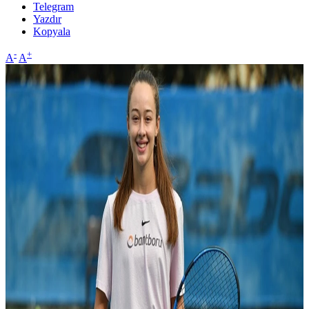
Telegram
Yazdır
Kopyala
-
+
A
A