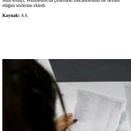
Milli tenisçi, Wimbledon'da çiftlerdeki mücadelesinin ise devam
ettiğini sözlerine ekledi.
Kaynak:
AA