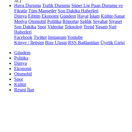
-0.1
Hava Durumu
Trafik Durumu
Süper Lig Puan Durumu ve
Fikstür
Tüm Manşetler
Son Dakika Haberleri
Dünya
Eğitim
Ekonomi
Gündem
Hayat
İslam
Kültür-Sanat
Medya
Otomobil
Politika
Röportaj
Sağlık
Seyahat
Siyaset
Son Dakika
Spor
Videolar
Teknoloji
Trend
Yaşam
Yurt
Haberleri
Facebook
Twitter
Instagram
Youtube
Künye / İletişim
Bize Ulaşın
RSS Bağlantıları
Üyelik Girişi
Gündem
Politika
Dünya
Ekonomi
Otomobil
Spor
Kültür
Resmi İlan