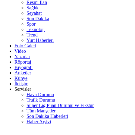
Resmi İlan
Sağlık
Seyahat
Son Dakika
Spor
Teknoloji
Trend
Yurt Haberleri
Foto Galeri
Video
Yazarlar
Röportaj
Biyografi
Anketler
Künye
İletişim
Servisler
Hava Durumu
Trafik Durumu
Süper Lig Puan Durumu ve Fikstür
Tüm Manşetler
Son Dakika Haberleri
Haber Arşivi