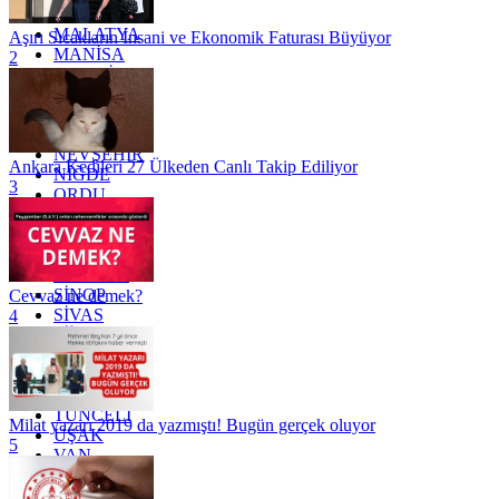
KİLİS
MALATYA
Aşırı Sıcakların İnsani ve Ekonomik Faturası Büyüyor
MANİSA
2
MARDİN
MERSİN
MUĞLA
MUŞ
NEVŞEHİR
Ankara Kedileri 27 Ülkeden Canlı Takip Ediliyor
NİĞDE
3
ORDU
OSMANİYE
RİZE
SAKARYA
SAMSUN
SİNOP
Cevvaz ne demek?
SİVAS
4
SİİRT
TEKİRDAĞ
TOKAT
TRABZON
TUNCELİ
Milat yazarı 2019 da yazmıştı! Bugün gerçek oluyor
UŞAK
5
VAN
YALOVA
YOZGAT