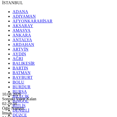
İSTANBUL
ADANA
ADIYAMAN
AFYONKARAHİSAR
AKSARAY
AMASYA
ANKARA
ANTALYA
ARDAHAN
ARTVİN
AYDIN
AĞRI
BALIKESİR
BARTIN
BATMAN
BAYBURT
BOLU
BURDUR
BURSA
10.08.2026
BİLECİK
Sonraki Vakte Kalan
BİNGÖL
02:29:32
BİTLİS
Öğle Namazı
DENİZLİ
İmsak
DÜZCE