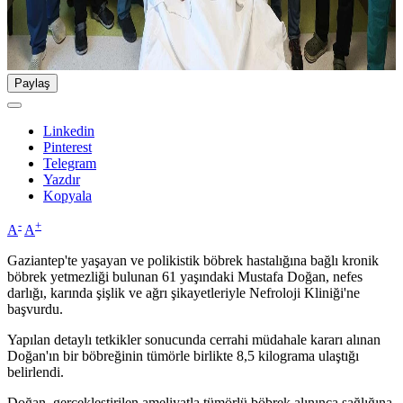
Paylaş
Linkedin
Pinterest
Telegram
Yazdır
Kopyala
-
+
A
A
Gaziantep'te yaşayan ve polikistik böbrek hastalığına bağlı kronik
böbrek yetmezliği bulunan 61 yaşındaki Mustafa Doğan, nefes
darlığı, karında şişlik ve ağrı şikayetleriyle Nefroloji Kliniği'ne
başvurdu.
Yapılan detaylı tetkikler sonucunda cerrahi müdahale kararı alınan
Doğan'ın bir böbreğinin tümörle birlikte 8,5 kilograma ulaştığı
belirlendi.
Doğan, gerçekleştirilen ameliyatla tümörlü böbrek alınınca sağlığına