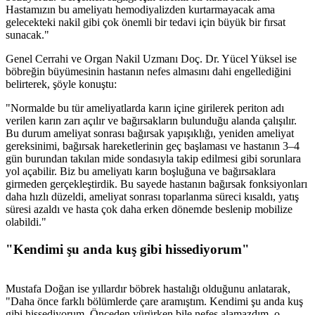
Hastamızın bu ameliyatı hemodiyalizden kurtarmayacak ama
gelecekteki nakil gibi çok önemli bir tedavi için büyük bir fırsat
sunacak."
Genel Cerrahi ve Organ Nakil Uzmanı Doç. Dr. Yücel Yüksel ise
böbreğin büyümesinin hastanın nefes almasını dahi engellediğini
belirterek, şöyle konuştu:
"Normalde bu tür ameliyatlarda karın içine girilerek periton adı
verilen karın zarı açılır ve bağırsakların bulunduğu alanda çalışılır.
Bu durum ameliyat sonrası bağırsak yapışıklığı, yeniden ameliyat
gereksinimi, bağırsak hareketlerinin geç başlaması ve hastanın 3–4
gün burundan takılan mide sondasıyla takip edilmesi gibi sorunlara
yol açabilir. Biz bu ameliyatı karın boşluğuna ve bağırsaklara
girmeden gerçekleştirdik. Bu sayede hastanın bağırsak fonksiyonları
daha hızlı düzeldi, ameliyat sonrası toparlanma süreci kısaldı, yatış
süresi azaldı ve hasta çok daha erken dönemde beslenip mobilize
olabildi."
"Kendimi şu anda kuş gibi hissediyorum"
Mustafa Doğan ise yıllardır böbrek hastalığı olduğunu anlatarak,
"Daha önce farklı bölümlerde çare aramıştım. Kendimi şu anda kuş
gibi hissediyorum. Önceden yürürken bile nefes alamazdım, o