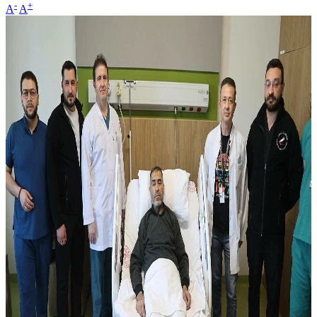
-
+
A
A