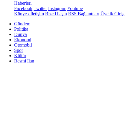
Haberleri
Facebook
Twitter
Instagram
Youtube
Künye / İletişim
Bize Ulaşın
RSS Bağlantıları
Üyelik Girişi
Gündem
Politika
Dünya
Ekonomi
Otomobil
Spor
Kültür
Resmi İlan