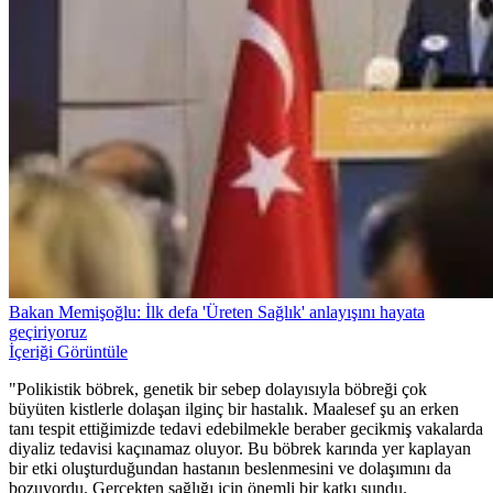
Bakan Memişoğlu: İlk defa 'Üreten Sağlık' anlayışını hayata
geçiriyoruz
İçeriği Görüntüle
"Polikistik böbrek, genetik bir sebep dolayısıyla böbreği çok
büyüten kistlerle dolaşan ilginç bir hastalık. Maalesef şu an erken
tanı tespit ettiğimizde tedavi edebilmekle beraber gecikmiş vakalarda
diyaliz tedavisi kaçınamaz oluyor. Bu böbrek karında yer kaplayan
bir etki oluşturduğundan hastanın beslenmesini ve dolaşımını da
bozuyordu. Gerçekten sağlığı için önemli bir katkı sundu.