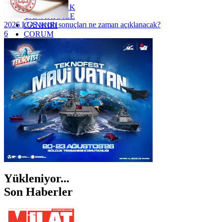
ZONGULDAK
ÇANAKKALE
2026 LGS tercih sonuçları ne zaman açıklanacak?
ÇANKIRI
6
ÇORUM
İSTANBUL
İZMİR
ŞANLIURFA
ŞIRNAK
Yükleniyor...
Son Haberler