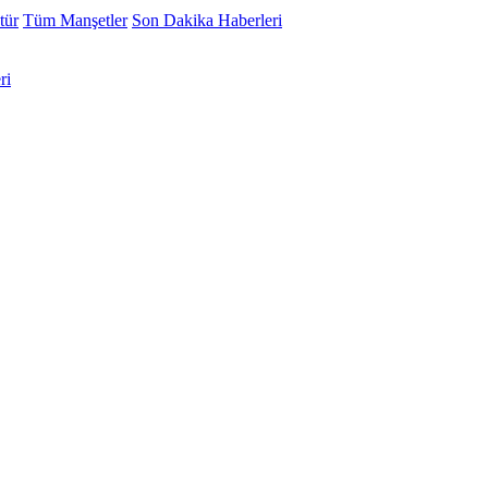
tür
Tüm Manşetler
Son Dakika Haberleri
ri