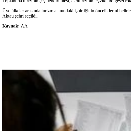
Toplantıda turizmin çeşitlendirilmesi, ekoturizmin teşviki, bölgesel rotal
Üye ülkeler arasında turizm alanındaki işbirliğinin önceliklerini belirl
Aktau şehri seçildi.
Kaynak:
AA