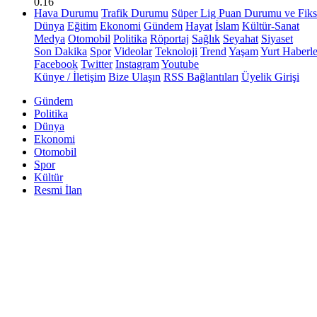
0.16
Hava Durumu
Trafik Durumu
Süper Lig Puan Durumu ve Fiks
Dünya
Eğitim
Ekonomi
Gündem
Hayat
İslam
Kültür-Sanat
Medya
Otomobil
Politika
Röportaj
Sağlık
Seyahat
Siyaset
Son Dakika
Spor
Videolar
Teknoloji
Trend
Yaşam
Yurt Haberle
Facebook
Twitter
Instagram
Youtube
Künye / İletişim
Bize Ulaşın
RSS Bağlantıları
Üyelik Girişi
Gündem
Politika
Dünya
Ekonomi
Otomobil
Spor
Kültür
Resmi İlan