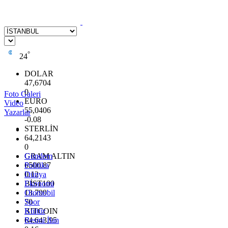
°
24
DOLAR
47,6704
0
Foto Galeri
EURO
Video
55,0406
Yazarlar
-0.08
STERLİN
64,2143
0
GRAM ALTIN
Gündem
6500.87
Politika
0.12
Dünya
BİST100
Ekonomi
13.799
Otomobil
70
Spor
BITCOIN
Kültür
64.643,95
Resmi İlan