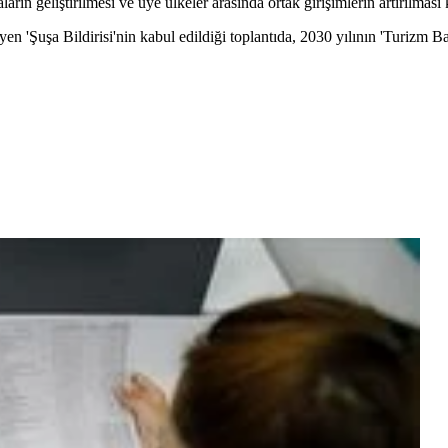
arın geliştirilmesi ve üye ülkeler arasında ortak girişimlerin artırılması 
eyen 'Şuşa Bildirisi'nin kabul edildiği toplantıda, 2030 yılının 'Turizm B