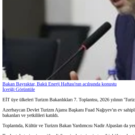
Bakan Bayraktar, Bakü Enerji Haftası'nın açılışında konuştu
İçeriği Görüntüle
EİT üye ülkeleri Turizm Bakanlıkları 7. Toplantısı, 2026 yılının 'Turiz
Azerbaycan Devlet Turizm Ajansı Başkanı Fuad Nağıyev'ın ev sahipliğ
bakanları ve yetkilileri katıldı.
Toplantıda, Kültür ve Turizm Bakan Yardımcısı Nadir Alpaslan da yer 