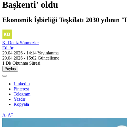
Başkenti' oldu
Ekonomik İşbirliği Teşkilatı 2030 yılının '
K. Deniz Sönmezler
Editör
29.04.2026 - 14:14
Yayınlanma
29.04.2026 - 15:02
Güncelleme
1 Dk
Okunma Süresi
Paylaş
Linkedin
Pinterest
Telegram
Yazdır
Kopyala
-
+
A
A