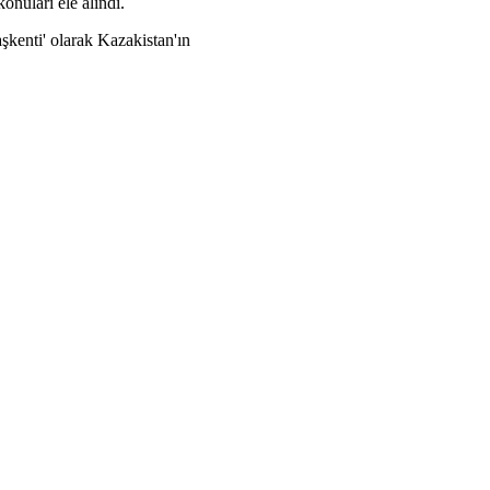
konuları ele alındı.
aşkenti' olarak Kazakistan'ın