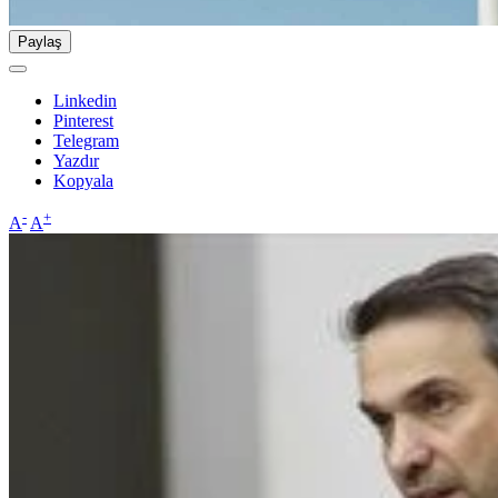
Paylaş
Linkedin
Pinterest
Telegram
Yazdır
Kopyala
-
+
A
A