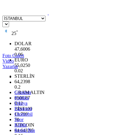
°
25
DOLAR
47,6006
0.06
Foto Galeri
EURO
Video
55,0250
Yazarlar
0.02
STERLİN
64,2398
0.2
GRAM ALTIN
Gündem
6500.87
Politika
0.12
Dünya
BİST100
Ekonomi
13.799
Otomobil
70
Spor
BITCOIN
Kültür
64.643,95
Resmi İlan