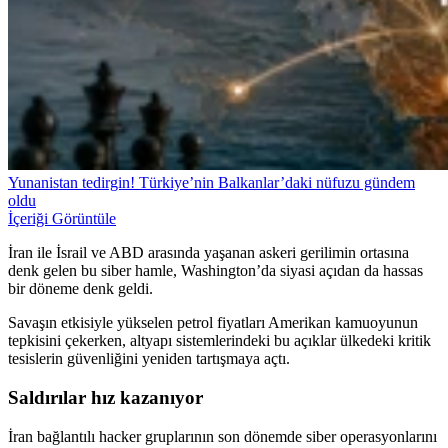
Yunanistan tedirgin! Türkiye’nin Balkanlar’daki nüfuzu gündem
oldu
İçeriği Görüntüle
İran ile İsrail ve ABD arasında yaşanan askeri gerilimin ortasına
denk gelen bu siber hamle, Washington’da siyasi açıdan da hassas
bir döneme denk geldi.
Savaşın etkisiyle yükselen petrol fiyatları Amerikan kamuoyunun
tepkisini çekerken, altyapı sistemlerindeki bu açıklar ülkedeki kritik
tesislerin güvenliğini yeniden tartışmaya açtı.
Saldırılar hız kazanıyor
İran bağlantılı hacker gruplarının son dönemde siber operasyonlarını