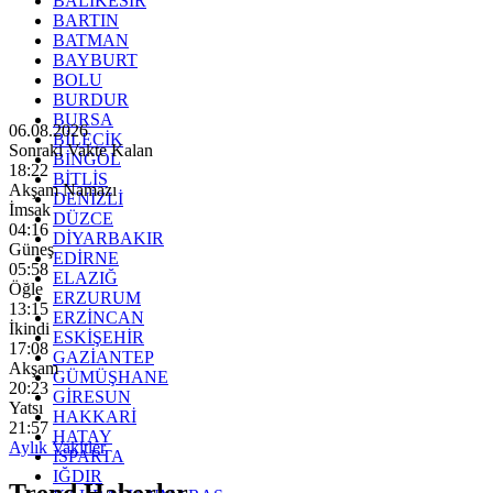
BALIKESİR
BARTIN
BATMAN
BAYBURT
BOLU
BURDUR
BURSA
06.08.2026
BİLECİK
Sonraki Vakte Kalan
BİNGÖL
18:20
BİTLİS
Akşam Namazı
DENİZLİ
İmsak
DÜZCE
04:16
DİYARBAKIR
Güneş
EDİRNE
05:58
ELAZIĞ
Öğle
ERZURUM
13:15
ERZİNCAN
İkindi
ESKİŞEHİR
17:08
GAZİANTEP
Akşam
GÜMÜŞHANE
20:23
GİRESUN
Yatsı
HAKKARİ
21:57
HATAY
Aylık Vakitler
ISPARTA
IĞDIR