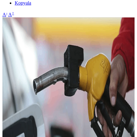
Kopyala
-
+
A
A