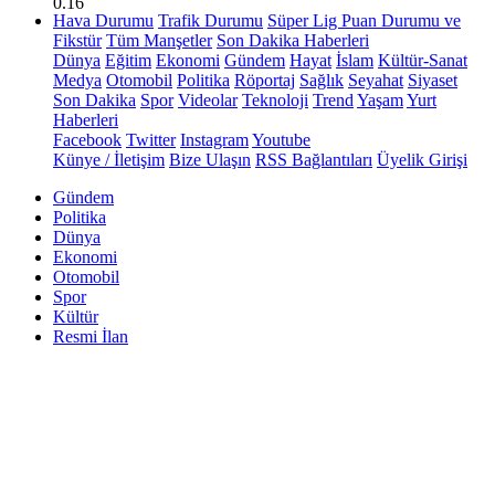
0.16
Hava Durumu
Trafik Durumu
Süper Lig Puan Durumu ve
Fikstür
Tüm Manşetler
Son Dakika Haberleri
Dünya
Eğitim
Ekonomi
Gündem
Hayat
İslam
Kültür-Sanat
Medya
Otomobil
Politika
Röportaj
Sağlık
Seyahat
Siyaset
Son Dakika
Spor
Videolar
Teknoloji
Trend
Yaşam
Yurt
Haberleri
Facebook
Twitter
Instagram
Youtube
Künye / İletişim
Bize Ulaşın
RSS Bağlantıları
Üyelik Girişi
Gündem
Politika
Dünya
Ekonomi
Otomobil
Spor
Kültür
Resmi İlan