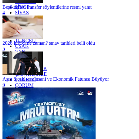
SAMSUN
SİNOP
Beşiktaş'tan transfer söylentilerine resmi yanıt
SİVAS
4
SİİRT
TEKİRDAĞ
TOKAT
TRABZON
TUNCELİ
2026 KPSS ne zaman? sınav tarihleri belli oldu
UŞAK
5
VAN
YALOVA
YOZGAT
ZONGULDAK
ÇANAKKALE
Aşırı Sıcakların İnsani ve Ekonomik Faturası Büyüyor
ÇANKIRI
6
ÇORUM
İSTANBUL
İZMİR
ŞANLIURFA
ŞIRNAK