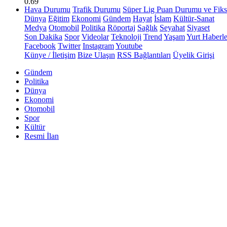
0.69
Hava Durumu
Trafik Durumu
Süper Lig Puan Durumu ve Fiks
Dünya
Eğitim
Ekonomi
Gündem
Hayat
İslam
Kültür-Sanat
Medya
Otomobil
Politika
Röportaj
Sağlık
Seyahat
Siyaset
Son Dakika
Spor
Videolar
Teknoloji
Trend
Yaşam
Yurt Haberle
Facebook
Twitter
Instagram
Youtube
Künye / İletişim
Bize Ulaşın
RSS Bağlantıları
Üyelik Girişi
Gündem
Politika
Dünya
Ekonomi
Otomobil
Spor
Kültür
Resmi İlan