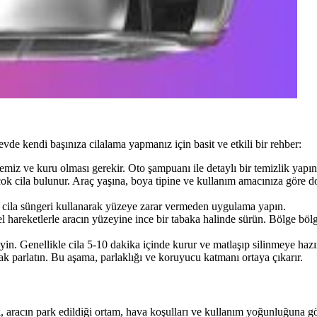
evde kendi başınıza cilalama yapmanız için basit ve etkili bir rehber:
z ve kuru olması gerekir. Oto şampuanı ile detaylı bir temizlik yapın 
ok cila bulunur. Araç yaşına, boya tipine ve kullanım amacınıza göre d
l cila süngeri kullanarak yüzeye zarar vermeden uygulama yapın.
l hareketlerle aracın yüzeyine ince bir tabaka halinde sürün. Bölge bölg
n. Genellikle cila 5-10 dakika içinde kurur ve matlaşıp silinmeye hazır
ak parlatın. Bu aşama, parlaklığı ve koruyucu katmanı ortaya çıkarır.
ık, aracın park edildiği ortam, hava koşulları ve kullanım yoğunluğuna g