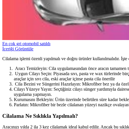
En çok gri otomobil satıldı
İçeriği Görüntüle
Cilalama işlemi özenli yapılmalı ve doğru ürünler kullanılmalıdır. İşte 
Aracı Temizleyin: Cila uygulamasından önce aracın tamamen temi
Uygun Cilayı Seçin: Piyasada sıvı, pasta ve wax türlerinde birç
araçlar için sıvı cila, eski araçlar içinse pasta cila önerilir
Cila Bezini ve Süngerini Hazırlayın: Mikrofiber bez ya da öze
Cilayı Yüzeye Yayın: Seçtiğiniz cilayı sünger yardımıyla dairese
uygulama yapmayın.
Kurumasını Bekleyin: Ürün üzerinde belirtilen süre kadar bekleyi
Parlatın: Mikrofiber bir bezle cilalanan yüzeyi nazikçe ovalayar
Cilalama Ne Sıklıkla Yapılmalı?
Aracınızı yılda 2 ila 3 kez cilalamak ideal kabul edilir. Ancak bu sıkl