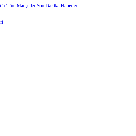
tür
Tüm Manşetler
Son Dakika Haberleri
ri