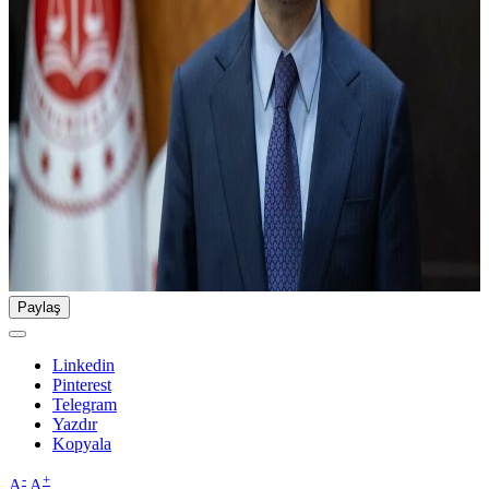
Paylaş
Linkedin
Pinterest
Telegram
Yazdır
Kopyala
-
+
A
A