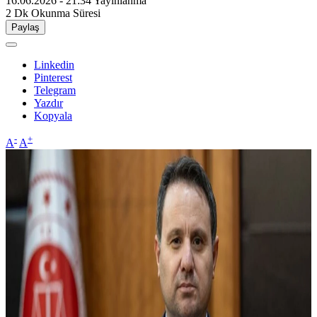
16.06.2026 - 21:34
Yayınlanma
2 Dk
Okunma Süresi
Paylaş
Linkedin
Pinterest
Telegram
Yazdır
Kopyala
-
+
A
A