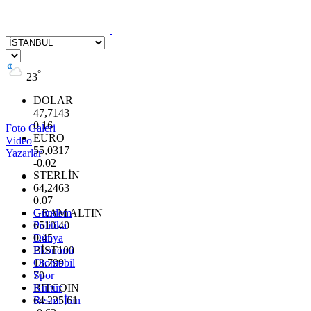
°
23
DOLAR
47,7143
0.16
Foto Galeri
EURO
Video
55,0317
Yazarlar
-0.02
STERLİN
64,2463
0.07
GRAM ALTIN
Gündem
6510.40
Politika
0.45
Dünya
BİST100
Ekonomi
13.799
Otomobil
70
Spor
BITCOIN
Kültür
64.225,61
Resmi İlan