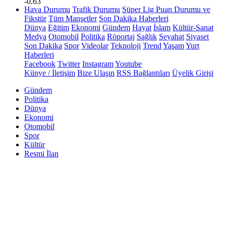
-0.63
Hava Durumu
Trafik Durumu
Süper Lig Puan Durumu ve
Fikstür
Tüm Manşetler
Son Dakika Haberleri
Dünya
Eğitim
Ekonomi
Gündem
Hayat
İslam
Kültür-Sanat
Medya
Otomobil
Politika
Röportaj
Sağlık
Seyahat
Siyaset
Son Dakika
Spor
Videolar
Teknoloji
Trend
Yaşam
Yurt
Haberleri
Facebook
Twitter
Instagram
Youtube
Künye / İletişim
Bize Ulaşın
RSS Bağlantıları
Üyelik Girişi
Gündem
Politika
Dünya
Ekonomi
Otomobil
Spor
Kültür
Resmi İlan