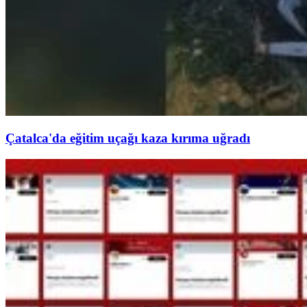
Çatalca'da eğitim uçağı kaza kırıma uğradı