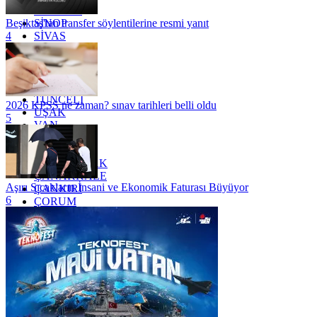
SAMSUN
SİNOP
Beşiktaş'tan transfer söylentilerine resmi yanıt
SİVAS
4
SİİRT
TEKİRDAĞ
TOKAT
TRABZON
TUNCELİ
2026 KPSS ne zaman? sınav tarihleri belli oldu
UŞAK
5
VAN
YALOVA
YOZGAT
ZONGULDAK
ÇANAKKALE
Aşırı Sıcakların İnsani ve Ekonomik Faturası Büyüyor
ÇANKIRI
6
ÇORUM
İSTANBUL
İZMİR
ŞANLIURFA
ŞIRNAK