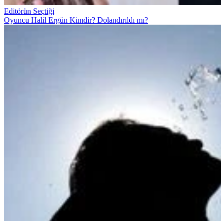
Editörün Seçtiği
Oyuncu Halil Ergün Kimdir? Dolandırıldı mı?