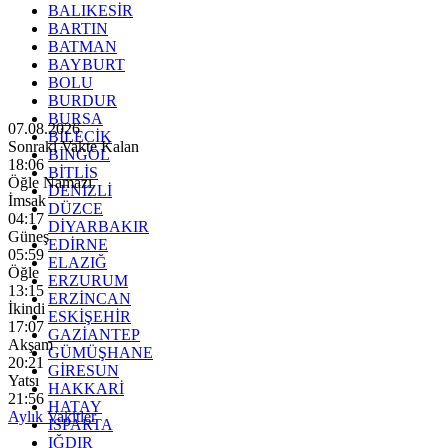
BALIKESİR
BARTIN
BATMAN
BAYBURT
BOLU
BURDUR
BURSA
07.08.2026
BİLECİK
Sonraki Vakte Kalan
BİNGÖL
18:05
BİTLİS
Öğle Namazı
DENİZLİ
İmsak
DÜZCE
04:17
DİYARBAKIR
Güneş
EDİRNE
05:59
ELAZIĞ
Öğle
ERZURUM
13:15
ERZİNCAN
İkindi
ESKİŞEHİR
17:07
GAZİANTEP
Akşam
GÜMÜŞHANE
20:21
GİRESUN
Yatsı
HAKKARİ
21:56
HATAY
Aylık Vakitler
ISPARTA
IĞDIR