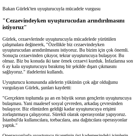
Bakan Gürlek'ten uyuşturucuyla mücadele vurgusu
"Cezaevindeyken uyuşturucudan arındırılmasını
istiyoruz"
Gürlek, cezaevlerinde uyuşturucuyla mücadelede yürütülen
çalışmalara değinerek, "Özellikle biz cezaevindeyken
uyuşturucudan arındırılmasını istiyoruz. Bu bizim için çok önemli.
Sonuçta cezaevinden çıkıyor, tekrar uyuşturucuya bulaşıyor. Bu
olmaz. Biz bu konuda iki tane örnek cezaevi kurduk. İnfazlarına son
6 ay kala uyuşturucuyu bırakmış bir şekilde dışarı çıkmasını
sağlıyoruz." ifadelerini kullandı.
Uyuşturucu konusunda ailelerin yükünün çok ağır olduğunu
vurgulayan Gürlek, şunları kaydetti:
"Gerçekten toplumda şu an en büyük sorun gençlerin uyuşturucuya
bulaşması. Yani maalesef sosyal çevreden, arkadaş çevresinden
bulaşıyor. Biz elimizden geldiği kadar uyuşturucuya erişimi
zorlaştırmaya çalışıyoruz. Sürekli olarak operasyonlar yapıyoruz.
İstanbul'da kullanıcılara, torbacılara, ana dağıtıcılara operasyonlar
yaptık."
Operasyonlarla uyuşturucu ticaretinin üst kademesindeki isimlerin