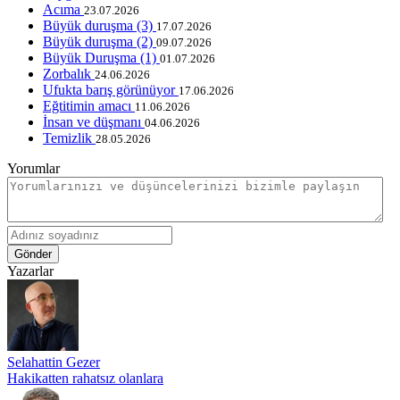
Acıma
23.07.2026
Büyük duruşma (3)
17.07.2026
Büyük duruşma (2)
09.07.2026
Büyük Duruşma (1)
01.07.2026
Zorbalık
24.06.2026
Ufukta barış görünüyor
17.06.2026
Eğtitimin amacı
11.06.2026
İnsan ve düşmanı
04.06.2026
Temizlik
28.05.2026
Yorumlar
Gönder
Yazarlar
Selahattin Gezer
Hakikatten rahatsız olanlara