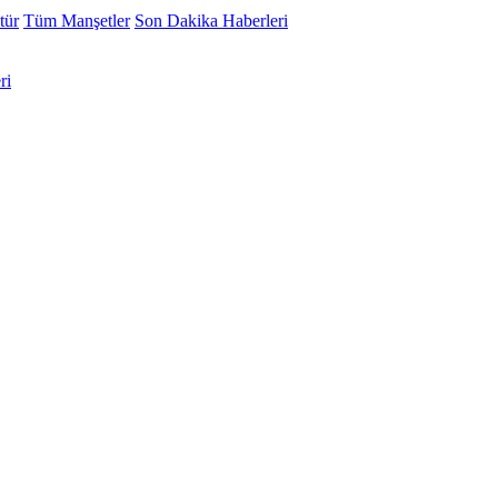
tür
Tüm Manşetler
Son Dakika Haberleri
ri