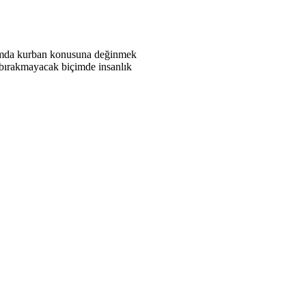
zımda kurban konusuna değinmek
ç bırakmayacak biçimde insanlık