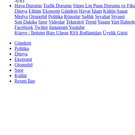
-0.63
Hava Durumu
Trafik Durumu
Süper Lig Puan Durumu ve Fiks
Dünya
Eğitim
Ekonomi
Gündem
Hayat
İslam
Kültür-Sanat
Medya
Otomobil
Politika
Röportaj
Sağlık
Seyahat
Siyaset
Son Dakika
Spor
Videolar
Teknoloji
Trend
Yaşam
Yurt Haberle
Facebook
Twitter
Instagram
Youtube
Künye / İletişim
Bize Ulaşın
RSS Bağlantıları
Üyelik Girişi
Gündem
Politika
Dünya
Ekonomi
Otomobil
Spor
Kültür
Resmi İlan