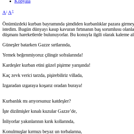
Kopyala
-
+
A
A
Önümüzdeki kurban bayramında şimdiden kurbanlıklar pazara girmeye
istedim. Bugün dünyayı kasıp kavuran fırtınanın baş sorumlusu olanlar;
düşmanı hareketlerde bulunuyorlar. Bu konuyla ilgili olarak kaleme al
Güneşler batarken Gazze sırtlarında,
Yemek beğenmiyoruz çilingir sofralarında!
Kardeşler kurban etini güzel pişirme yarışında!
Kaç zevk verici tarzda, pişirebiliriz villada,
Izgaradan ızgaraya koşarız oradan buraya!
Kurbanlık mı arıyorsunuz katdeşler?
İşte dizilmişler kınalı kuzular Gazze’de,
İnliyorlar yakınlarının kırık kollarında,
Konulmuşlar kırmızı beyaz un torbalarına,