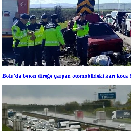
Bolu'da beton direğe çarpan otomobildeki karı koca ö