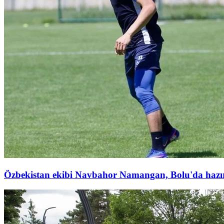
Özbekistan ekibi Navbahor Namangan, Bolu'da hazırl