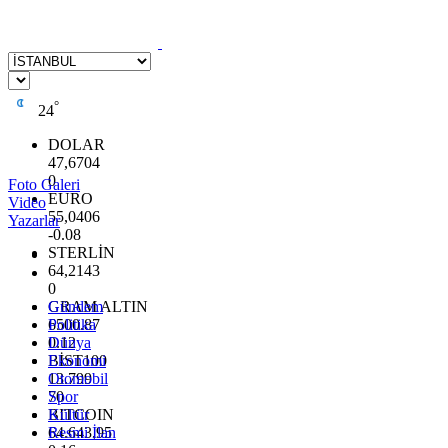
°
24
DOLAR
47,6704
0
Foto Galeri
EURO
Video
55,0406
Yazarlar
-0.08
STERLİN
64,2143
0
GRAM ALTIN
Gündem
6500.87
Politika
0.12
Dünya
BİST100
Ekonomi
13.799
Otomobil
70
Spor
BITCOIN
Kültür
64.643,95
Resmi İlan