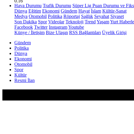
0.16
Hava Durumu
Trafik Durumu
Süper Lig Puan Durumu ve Fiks
Dünya
Eğitim
Ekonomi
Gündem
Hayat
İslam
Kültür-Sanat
Medya
Otomobil
Politika
Röportaj
Sağlık
Seyahat
Siyaset
Son Dakika
Spor
Videolar
Teknoloji
Trend
Yaşam
Yurt Haberle
Facebook
Twitter
Instagram
Youtube
Künye / İletişim
Bize Ulaşın
RSS Bağlantıları
Üyelik Girişi
Gündem
Politika
Dünya
Ekonomi
Otomobil
Spor
Kültür
Resmi İlan
Bolu