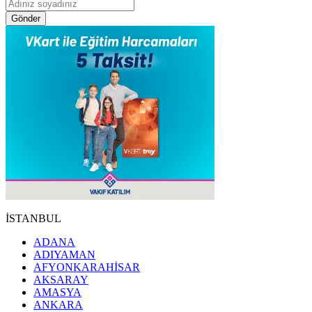
Gönder
İSTANBUL
ADANA
ADIYAMAN
AFYONKARAHİSAR
AKSARAY
AMASYA
ANKARA