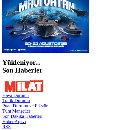
Yükleniyor...
Son Haberler
Hava Durumu
Trafik Durumu
Puan Durumu ve Fikstür
Tüm Manşetler
Son Dakika Haberleri
Haber Arşivi
RSS