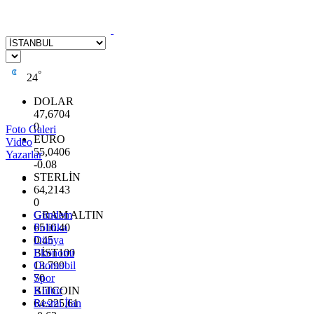
°
24
DOLAR
47,6704
0
Foto Galeri
EURO
Video
55,0406
Yazarlar
-0.08
STERLİN
64,2143
0
GRAM ALTIN
Gündem
6510.40
Politika
0.45
Dünya
BİST100
Ekonomi
13.799
Otomobil
70
Spor
BITCOIN
Kültür
64.225,61
Resmi İlan