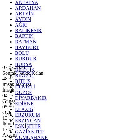
ANTALYA
ARDAHAN
ARTVİN
AYDIN
AĞRI
BALIKESİR
BARTIN
BATMAN
BAYBURT
BOLU
BURDUR
BURSA
07.08.2026
BİLECİK
Sonraki Vakte Kalan
BİNGÖL
48:33
BİTLİS
İmsak Namazı
DENİZLİ
İmsak
DÜZCE
04:17
DİYARBAKIR
Güneş
EDİRNE
05:59
ELAZIĞ
Öğle
ERZURUM
13:15
ERZİNCAN
İkindi
ESKİŞEHİR
17:07
GAZİANTEP
Akşam
GÜMÜŞHANE