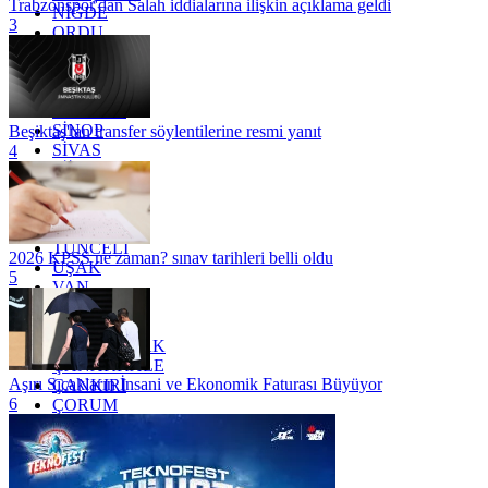
Trabzonspor'dan Salah iddialarına ilişkin açıklama geldi
NİĞDE
3
ORDU
OSMANİYE
RİZE
SAKARYA
SAMSUN
SİNOP
Beşiktaş'tan transfer söylentilerine resmi yanıt
SİVAS
4
SİİRT
TEKİRDAĞ
TOKAT
TRABZON
TUNCELİ
2026 KPSS ne zaman? sınav tarihleri belli oldu
UŞAK
5
VAN
YALOVA
YOZGAT
ZONGULDAK
ÇANAKKALE
Aşırı Sıcakların İnsani ve Ekonomik Faturası Büyüyor
ÇANKIRI
6
ÇORUM
İSTANBUL
İZMİR
ŞANLIURFA
ŞIRNAK