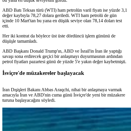
bu yana en düşük seviyesini gördü.
ABD Batı Teksas türü (WTI) ham petrolün varil fiyatı ise yüzde 3,1
değer kaybıyla 78,27 dolara geriledi. WTI ham petrolü de gün
içinde 10 Mart'tan bu yana en düşük seviye olan 78,14 doları test
etti.
Her iki kontrat da böylece üst üste dördüncü işlem gününü de
düşüşle tamamladı.
ABD Başkanı Donald Trump'ın, ABD ve İsrail'in İran ile yaptığı
savaşı sona erdirecek geçici bir anlaşmayı duyurmasının ardından
petrol fiyatları pazartesi günü de yüzde 5'e yakın değer kaybetmişti.
İsviçre'de müzakereler başlayacak
İran Dışişleri Bakanı Abbas Araqchi, nihai bir anlaşmaya varmak
amacıyla İran ve ABD'nin cuma günü İsviçre'de yeni bir müzakere
turuna başlayacağını söyledi.