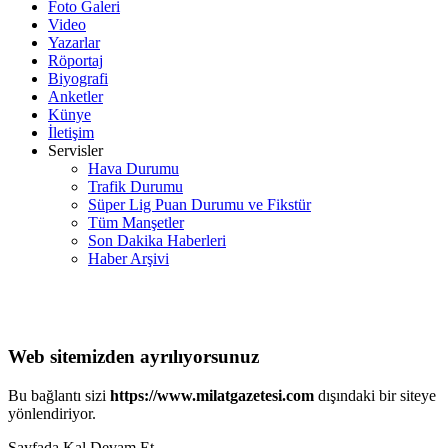
Foto Galeri
Video
Yazarlar
Röportaj
Biyografi
Anketler
Künye
İletişim
Servisler
Hava Durumu
Trafik Durumu
Süper Lig Puan Durumu ve Fikstür
Tüm Manşetler
Son Dakika Haberleri
Haber Arşivi
Web sitemizden ayrılıyorsunuz
Bu bağlantı sizi
https://www.milatgazetesi.com
dışındaki bir siteye
yönlendiriyor.
Sayfada Kal
Devam Et