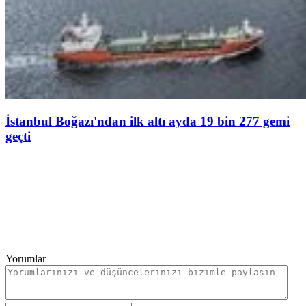
İstanbul Boğazı'ndan ilk altı ayda 19 bin 277 gemi
geçti
Yorumlar