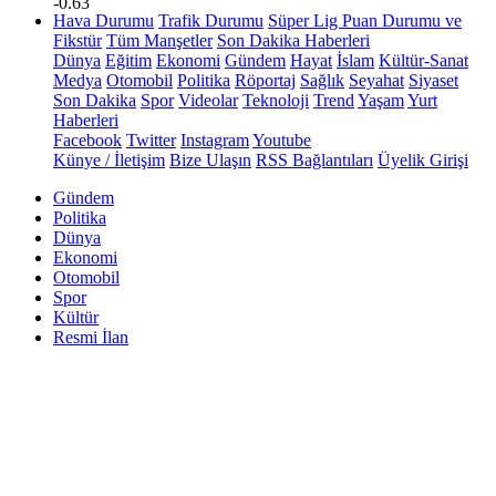
-0.63
Hava Durumu
Trafik Durumu
Süper Lig Puan Durumu ve
Fikstür
Tüm Manşetler
Son Dakika Haberleri
Dünya
Eğitim
Ekonomi
Gündem
Hayat
İslam
Kültür-Sanat
Medya
Otomobil
Politika
Röportaj
Sağlık
Seyahat
Siyaset
Son Dakika
Spor
Videolar
Teknoloji
Trend
Yaşam
Yurt
Haberleri
Facebook
Twitter
Instagram
Youtube
Künye / İletişim
Bize Ulaşın
RSS Bağlantıları
Üyelik Girişi
Gündem
Politika
Dünya
Ekonomi
Otomobil
Spor
Kültür
Resmi İlan