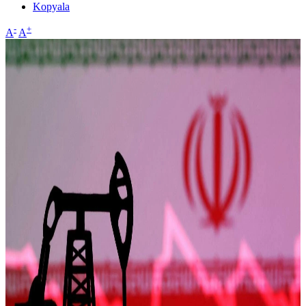
Kopyala
-
+
A
A