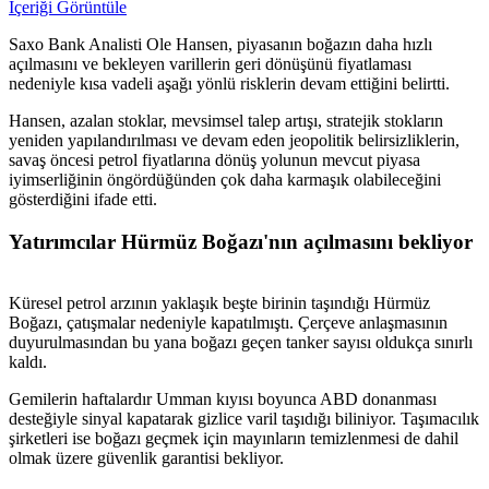
İçeriği Görüntüle
Saxo Bank Analisti Ole Hansen, piyasanın boğazın daha hızlı
açılmasını ve bekleyen varillerin geri dönüşünü fiyatlaması
nedeniyle kısa vadeli aşağı yönlü risklerin devam ettiğini belirtti.
Hansen, azalan stoklar, mevsimsel talep artışı, stratejik stokların
yeniden yapılandırılması ve devam eden jeopolitik belirsizliklerin,
savaş öncesi petrol fiyatlarına dönüş yolunun mevcut piyasa
iyimserliğinin öngördüğünden çok daha karmaşık olabileceğini
gösterdiğini ifade etti.
Yatırımcılar Hürmüz Boğazı'nın açılmasını bekliyor
Küresel petrol arzının yaklaşık beşte birinin taşındığı Hürmüz
Boğazı, çatışmalar nedeniyle kapatılmıştı. Çerçeve anlaşmasının
duyurulmasından bu yana boğazı geçen tanker sayısı oldukça sınırlı
kaldı.
Gemilerin haftalardır Umman kıyısı boyunca ABD donanması
desteğiyle sinyal kapatarak gizlice varil taşıdığı biliniyor. Taşımacılık
şirketleri ise boğazı geçmek için mayınların temizlenmesi de dahil
olmak üzere güvenlik garantisi bekliyor.