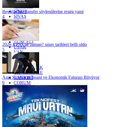
SAKARYA
SAMSUN
SİNOP
Beşiktaş'tan transfer söylentilerine resmi yanıt
SİVAS
4
SİİRT
TEKİRDAĞ
TOKAT
TRABZON
TUNCELİ
2026 KPSS ne zaman? sınav tarihleri belli oldu
UŞAK
5
VAN
YALOVA
YOZGAT
ZONGULDAK
ÇANAKKALE
Aşırı Sıcakların İnsani ve Ekonomik Faturası Büyüyor
ÇANKIRI
6
ÇORUM
İSTANBUL
İZMİR
ŞANLIURFA
ŞIRNAK