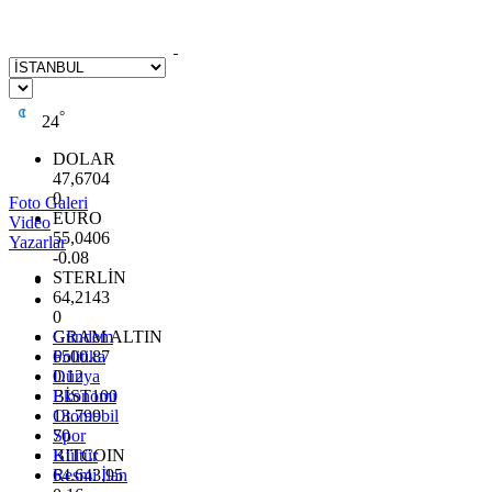
°
24
DOLAR
47,6704
0
Foto Galeri
EURO
Video
55,0406
Yazarlar
-0.08
STERLİN
64,2143
0
GRAM ALTIN
Gündem
6500.87
Politika
0.12
Dünya
BİST100
Ekonomi
13.799
Otomobil
70
Spor
BITCOIN
Kültür
64.643,95
Resmi İlan