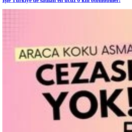
İşte Türkiye'de satılan en ucuz 0 km otomobiller!