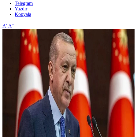
Telegram
Yazdır
Kopyala
-
+
A
A