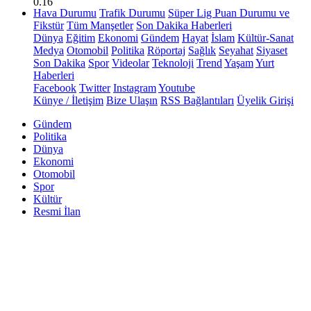
0.16
Hava Durumu
Trafik Durumu
Süper Lig Puan Durumu ve
Fikstür
Tüm Manşetler
Son Dakika Haberleri
Dünya
Eğitim
Ekonomi
Gündem
Hayat
İslam
Kültür-Sanat
Medya
Otomobil
Politika
Röportaj
Sağlık
Seyahat
Siyaset
Son Dakika
Spor
Videolar
Teknoloji
Trend
Yaşam
Yurt
Haberleri
Facebook
Twitter
Instagram
Youtube
Künye / İletişim
Bize Ulaşın
RSS Bağlantıları
Üyelik Girişi
Gündem
Politika
Dünya
Ekonomi
Otomobil
Spor
Kültür
Resmi İlan