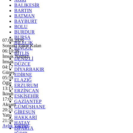
BALIKESİR
BARTIN
BATMAN
BAYBURT
BOLU
BURDUR
BURSA
07.08.2026
BİLECİK
Sonraki Vakte Kalan
BİNGÖL
06:10:35
BİTLİS
İmsak Namazı
DENİZLİ
İmsak
DÜZCE
04:17
DİYARBAKIR
Güneş
EDİRNE
05:59
ELAZIĞ
Öğle
ERZURUM
13:15
ERZİNCAN
İkindi
ESKİŞEHİR
17:07
GAZİANTEP
Akşam
GÜMÜŞHANE
20:21
GİRESUN
Yatsı
HAKKARİ
21:56
HATAY
Aylık Vakitler
ISPARTA