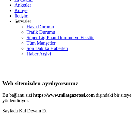
Anketler
Künye
İletişim
Servisler
Hava Durumu
Trafik Durumu
Süper Lig Puan Durumu ve Fikstür
Tüm Manşetler
Son Dakika Haberleri
Haber Arşivi
Web sitemizden ayrılıyorsunuz
Bu bağlantı sizi
https://www.milatgazetesi.com
dışındaki bir siteye
yönlendiriyor.
Sayfada Kal
Devam Et