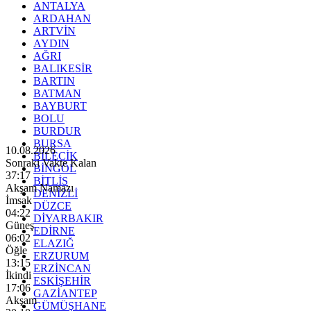
ANTALYA
ARDAHAN
ARTVİN
AYDIN
AĞRI
BALIKESİR
BARTIN
BATMAN
BAYBURT
BOLU
BURDUR
BURSA
10.08.2026
BİLECİK
Sonraki Vakte Kalan
BİNGÖL
37:15
BİTLİS
Akşam Namazı
DENİZLİ
İmsak
DÜZCE
04:22
DİYARBAKIR
Güneş
EDİRNE
06:02
ELAZIĞ
Öğle
ERZURUM
13:15
ERZİNCAN
İkindi
ESKİŞEHİR
17:06
GAZİANTEP
Akşam
GÜMÜŞHANE