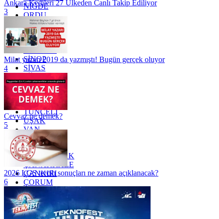
Ankara Kedileri 27 Ülkeden Canlı Takip Ediliyor
NİĞDE
3
ORDU
OSMANİYE
RİZE
SAKARYA
SAMSUN
SİNOP
Milat yazarı 2019 da yazmıştı! Bugün gerçek oluyor
SİVAS
4
SİİRT
TEKİRDAĞ
TOKAT
TRABZON
TUNCELİ
Cevvaz ne demek?
UŞAK
5
VAN
YALOVA
YOZGAT
ZONGULDAK
ÇANAKKALE
2026 LGS tercih sonuçları ne zaman açıklanacak?
ÇANKIRI
6
ÇORUM
İSTANBUL
İZMİR
ŞANLIURFA
ŞIRNAK