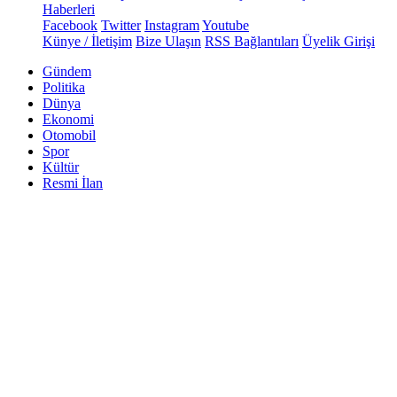
Haberleri
Facebook
Twitter
Instagram
Youtube
Künye / İletişim
Bize Ulaşın
RSS Bağlantıları
Üyelik Girişi
Gündem
Politika
Dünya
Ekonomi
Otomobil
Spor
Kültür
Resmi İlan