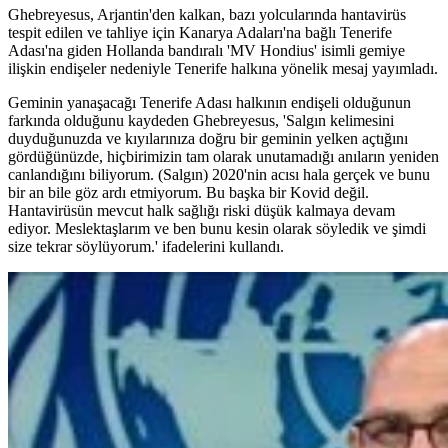
Ghebreyesus, Arjantin'den kalkan, bazı yolcularında hantavirüs
tespit edilen ve tahliye için Kanarya Adaları'na bağlı Tenerife
Adası'na giden Hollanda bandıralı 'MV Hondius' isimli gemiye
ilişkin endişeler nedeniyle Tenerife halkına yönelik mesaj yayımladı.
Geminin yanaşacağı Tenerife Adası halkının endişeli olduğunun
farkında olduğunu kaydeden Ghebreyesus, 'Salgın kelimesini
duyduğunuzda ve kıyılarınıza doğru bir geminin yelken açtığını
gördüğünüzde, hiçbirimizin tam olarak unutamadığı anıların yeniden
canlandığını biliyorum. (Salgın) 2020'nin acısı hala gerçek ve bunu
bir an bile göz ardı etmiyorum. Bu başka bir Kovid değil.
Hantavirüsün mevcut halk sağlığı riski düşük kalmaya devam
ediyor. Meslektaşlarım ve ben bunu kesin olarak söyledik ve şimdi
size tekrar söylüyorum.' ifadelerini kullandı.