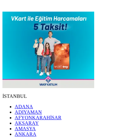
İSTANBUL
ADANA
ADIYAMAN
AFYONKARAHİSAR
AKSARAY
AMASYA
ANKARA