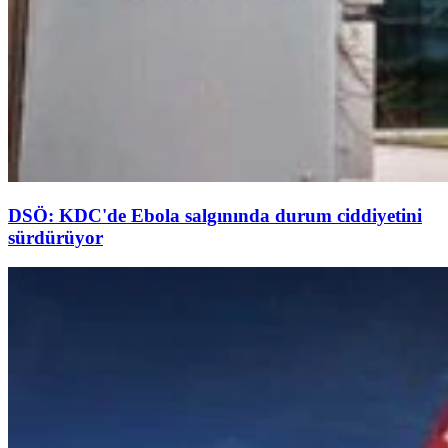
DSÖ: KDC'de Ebola salgınında durum ciddiyetini
sürdürüyor