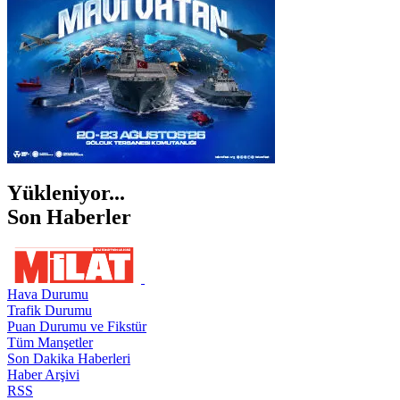
Yükleniyor...
Son Haberler
Hava Durumu
Trafik Durumu
Puan Durumu ve Fikstür
Tüm Manşetler
Son Dakika Haberleri
Haber Arşivi
RSS