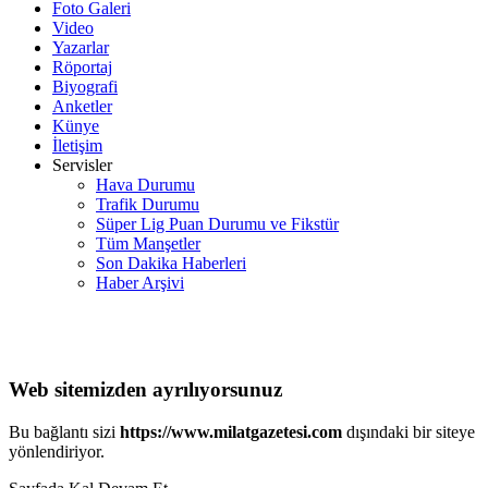
Foto Galeri
Video
Yazarlar
Röportaj
Biyografi
Anketler
Künye
İletişim
Servisler
Hava Durumu
Trafik Durumu
Süper Lig Puan Durumu ve Fikstür
Tüm Manşetler
Son Dakika Haberleri
Haber Arşivi
Web sitemizden ayrılıyorsunuz
Bu bağlantı sizi
https://www.milatgazetesi.com
dışındaki bir siteye
yönlendiriyor.