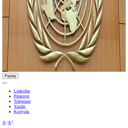
Paylaş
Linkedin
Pinterest
Telegram
Yazdır
Kopyala
-
+
A
A