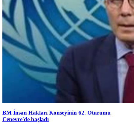
BM İnsan Hakları Konseyinin 62. Oturumu
Cenevre'de başladı