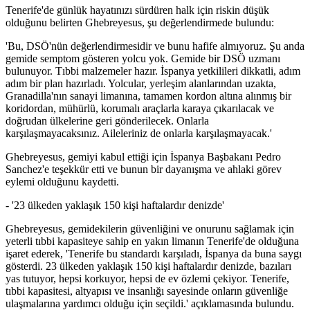
Tenerife'de günlük hayatınızı sürdüren halk için riskin düşük
olduğunu belirten Ghebreyesus, şu değerlendirmede bulundu:
'Bu, DSÖ'nün değerlendirmesidir ve bunu hafife almıyoruz. Şu anda
gemide semptom gösteren yolcu yok. Gemide bir DSÖ uzmanı
bulunuyor. Tıbbi malzemeler hazır. İspanya yetkilileri dikkatli, adım
adım bir plan hazırladı. Yolcular, yerleşim alanlarından uzakta,
Granadilla'nın sanayi limanına, tamamen kordon altına alınmış bir
koridordan, mühürlü, korumalı araçlarla karaya çıkarılacak ve
doğrudan ülkelerine geri gönderilecek. Onlarla
karşılaşmayacaksınız. Aileleriniz de onlarla karşılaşmayacak.'
Ghebreyesus, gemiyi kabul ettiği için İspanya Başbakanı Pedro
Sanchez'e teşekkür etti ve bunun bir dayanışma ve ahlaki görev
eylemi olduğunu kaydetti.
- '23 ülkeden yaklaşık 150 kişi haftalardır denizde'
Ghebreyesus, gemidekilerin güvenliğini ve onurunu sağlamak için
yeterli tıbbi kapasiteye sahip en yakın limanın Tenerife'de olduğuna
işaret ederek, 'Tenerife bu standardı karşıladı, İspanya da buna saygı
gösterdi. 23 ülkeden yaklaşık 150 kişi haftalardır denizde, bazıları
yas tutuyor, hepsi korkuyor, hepsi de ev özlemi çekiyor. Tenerife,
tıbbi kapasitesi, altyapısı ve insanlığı sayesinde onların güvenliğe
ulaşmalarına yardımcı olduğu için seçildi.' açıklamasında bulundu.