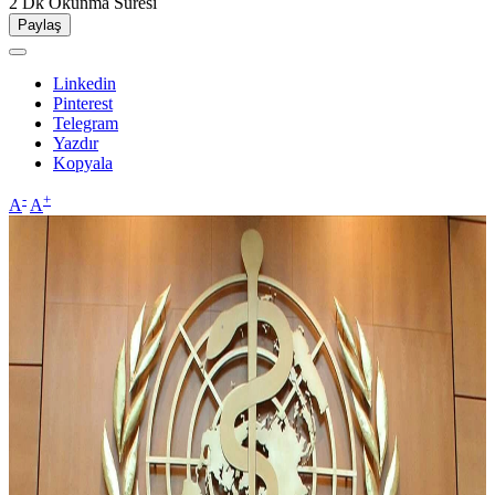
2 Dk
Okunma Süresi
Paylaş
Linkedin
Pinterest
Telegram
Yazdır
Kopyala
-
+
A
A