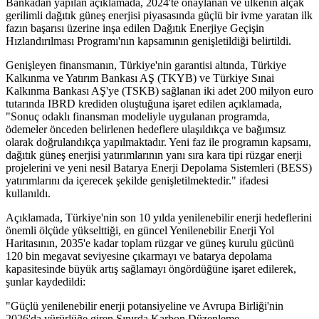
Bankadan yapılan açıklamada, 2024'te onaylanan ve ülkenin alçak
gerilimli dağıtık güneş enerjisi piyasasında güçlü bir ivme yaratan ilk
fazın başarısı üzerine inşa edilen Dağıtık Enerjiye Geçişin
Hızlandırılması Programı'nın kapsamının genişletildiği belirtildi.
Genişleyen finansmanın, Türkiye'nin garantisi altında, Türkiye
Kalkınma ve Yatırım Bankası AŞ (TKYB) ve Türkiye Sınai
Kalkınma Bankası AŞ'ye (TSKB) sağlanan iki adet 200 milyon euro
tutarında IBRD krediden oluştuğuna işaret edilen açıklamada,
"Sonuç odaklı finansman modeliyle uygulanan programda,
ödemeler önceden belirlenen hedeflere ulaşıldıkça ve bağımsız
olarak doğrulandıkça yapılmaktadır. Yeni faz ile programın kapsamı,
dağıtık güneş enerjisi yatırımlarının yanı sıra kara tipi rüzgar enerji
projelerini ve yeni nesil Batarya Enerji Depolama Sistemleri (BESS)
yatırımlarını da içerecek şekilde genişletilmektedir." ifadesi
kullanıldı.
Açıklamada, Türkiye'nin son 10 yılda yenilenebilir enerji hedeflerini
önemli ölçüde yükselttiği, en güncel Yenilenebilir Enerji Yol
Haritasının, 2035'e kadar toplam rüzgar ve güneş kurulu gücünü
120 bin megavat seviyesine çıkarmayı ve batarya depolama
kapasitesinde büyük artış sağlamayı öngördüğüne işaret edilerek,
şunlar kaydedildi:
"Güçlü yenilenebilir enerji potansiyeline ve Avrupa Birliği'nin
2026'da yürürlüğe giren Sınırda Karbon Düzenleme