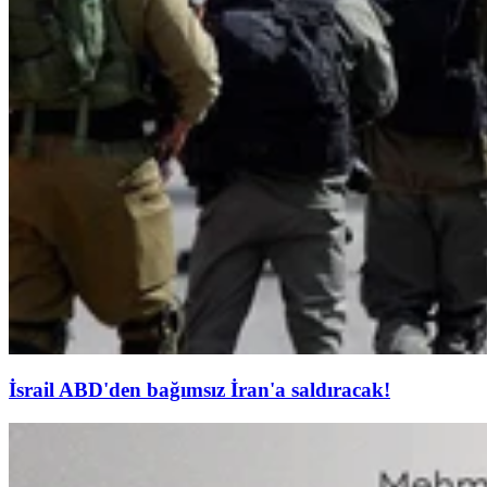
İsrail ABD'den bağımsız İran'a saldıracak!