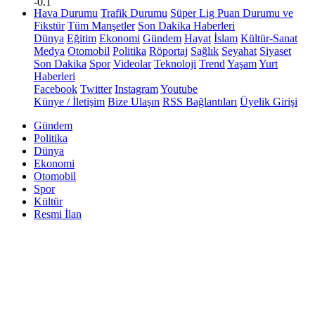
-0.1
Hava Durumu
Trafik Durumu
Süper Lig Puan Durumu ve
Fikstür
Tüm Manşetler
Son Dakika Haberleri
Dünya
Eğitim
Ekonomi
Gündem
Hayat
İslam
Kültür-Sanat
Medya
Otomobil
Politika
Röportaj
Sağlık
Seyahat
Siyaset
Son Dakika
Spor
Videolar
Teknoloji
Trend
Yaşam
Yurt
Haberleri
Facebook
Twitter
Instagram
Youtube
Künye / İletişim
Bize Ulaşın
RSS Bağlantıları
Üyelik Girişi
Gündem
Politika
Dünya
Ekonomi
Otomobil
Spor
Kültür
Resmi İlan