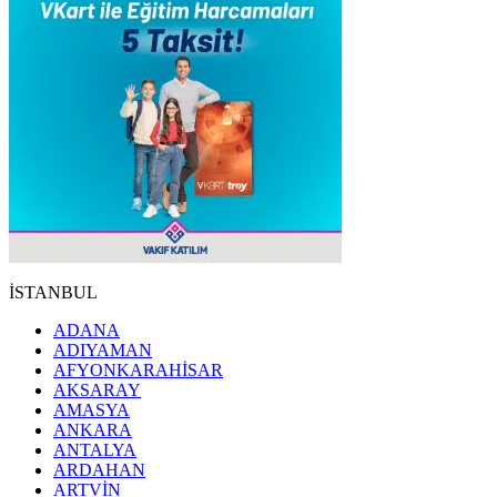
İSTANBUL
ADANA
ADIYAMAN
AFYONKARAHİSAR
AKSARAY
AMASYA
ANKARA
ANTALYA
ARDAHAN
ARTVİN