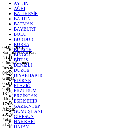
AYDIN
AĞRI
BALIKESİR
BARTIN
BATMAN
BAYBURT
BOLU
BURDUR
BURSA
09.08.2026
BİLECİK
Sonraki Vakte Kalan
BİNGÖL
50:39
BİTLİS
Güneş Namazı
DENİZLİ
İmsak
DÜZCE
04:20
DİYARBAKIR
Güneş
EDİRNE
06:01
ELAZIĞ
Öğle
ERZURUM
13:15
ERZİNCAN
İkindi
ESKİŞEHİR
17:06
GAZİANTEP
Akşam
GÜMÜŞHANE
20:19
GİRESUN
Yatsı
HAKKARİ
21:52
HATAY