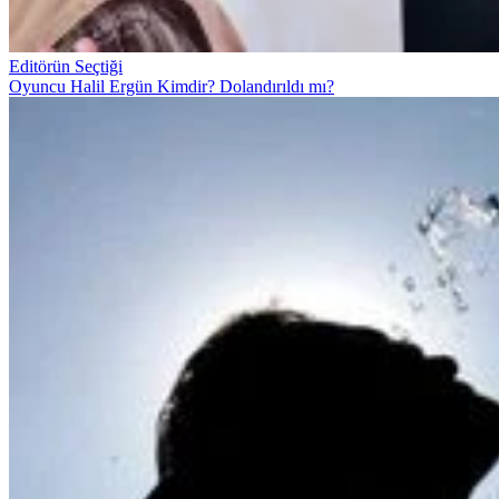
Editörün Seçtiği
Oyuncu Halil Ergün Kimdir? Dolandırıldı mı?