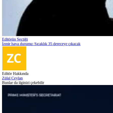
Editörün Seçtiği
İzmir hava durumu: Sıcaklık 35 dereceye çıkacak
Editör Hakkında
Zülal Ceylan
Bunlar da ilginizi çekebilir