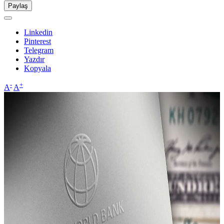
Paylaş
Linkedin
Pinterest
Telegram
Yazdır
Kopyala
-
+
A
A