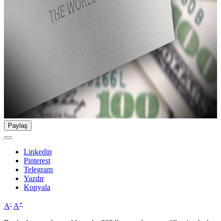
Paylaş
Linkedin
Pinterest
Telegram
Yazdır
Kopyala
-
+
A
A