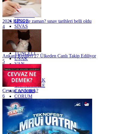
RİZE
SAKARYA
SAMSUN
SİNOP
2026 KPSS ne zaman? sınav tarihleri belli oldu
SİVAS
4
SİİRT
TEKİRDAĞ
TOKAT
TRABZON
TUNCELİ
Ankara Kedileri 27 Ülkeden Canlı Takip Ediliyor
UŞAK
5
VAN
YALOVA
YOZGAT
ZONGULDAK
ÇANAKKALE
Cevvaz ne demek?
ÇANKIRI
6
ÇORUM
İSTANBUL
İZMİR
ŞANLIURFA
ŞIRNAK