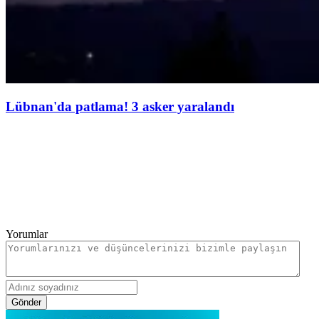
Lübnan'da patlama! 3 asker yaralandı
Yorumlar
Gönder