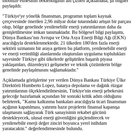
mobilize etmesinin beklendiğinin altı çizilen açıklamada, şu bilgiler
paylaşıldı:
"Türkiye'ye yönelik finansman, programın toplam kaynak
çerçevesinde önerilen 2,96 milyar dolar tutarındaki artışın bir parçası
olup, bölge genelinde yenilenebilir enerji yatırımlarının daha da
genişletilmesine imkan tanımaktadır. Bu bölgesel bilgi paylaşımı,
Dünya Bankası’nın Avrupa ve Orta Asya Enerji Bilgi Ağı (EKN)
aracılığıyla desteklenmektedir. 21 ülkeden 180'den fazla enerji
sektörü uzmanını bir araya getiren bu platform, yenilenebilir enerji
ve enerji verimliliği alanlarında oluşturulan uygulama toplulukları
sayesinde Türkiye gibi ülkelerde geliştirilen başarılı piyasa
yaklaşımları, düzenleyici gelişmeler ve teknik çözümlerin bölge
genelinde paylaşılmasını sağlamaktadır."
Açıklamada görüşlerine yer verilen Dünya Bankası Türkiye Ülke
Direktörü Humberto Lopez, batarya depolama ve dağıtık rüzgar
yatırımlarının ölçeklendirilmesinin, Türkiye'nin enerji şebekesini
geleceğe hazırlamak açısından bir sonraki kritik adım olduğunu
belirterek, "Kamu kalkınma bankaları aracılığıyla ticari finansman
açığının kapatılması, yatırımı hazır projelerin finansal kapanışa
ulaşmasını sağlayarak Türk sanayisinin rekabet gücünü
destekleyecek, ulusal enerji güvenliğini güçlendirecek ve
yenilenebilir enerji değer zinciri boyunca yerel istihdam
yaratacaktır." değerlendirmesinde bulundu.