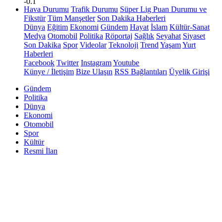
-0.1
Hava Durumu
Trafik Durumu
Süper Lig Puan Durumu ve
Fikstür
Tüm Manşetler
Son Dakika Haberleri
Dünya
Eğitim
Ekonomi
Gündem
Hayat
İslam
Kültür-Sanat
Medya
Otomobil
Politika
Röportaj
Sağlık
Seyahat
Siyaset
Son Dakika
Spor
Videolar
Teknoloji
Trend
Yaşam
Yurt
Haberleri
Facebook
Twitter
Instagram
Youtube
Künye / İletişim
Bize Ulaşın
RSS Bağlantıları
Üyelik Girişi
Gündem
Politika
Dünya
Ekonomi
Otomobil
Spor
Kültür
Resmi İlan