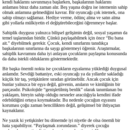
kendi haklarını savunmaya başlarken, başkalarının haklarını
anlaması biraz daha zaman alır. Beş yaşına doğru ise istemenin sahip
olmak anlamına gelmediğini kavrar. Bir oyuncağı çok istemek, ona
sahip olmayı sağlamaz. Hediye verme, ödünç alma ve satın alma
gibi yollarla mülkiyetin el değiştirebileceğini öğrenmeye başlar.
Sahiplik duygusu yalnızca bilişsel gelişimin değil, sosyal yaşamın da
temel taşlarından biridir. Çünkü paylaşabilmek için önce “Bu bana
ait.” diyebilmek gerekir. Çocuk, kendi sınırlarını tanıdıkça
başkalarının sınırlarına da saygı göstermeyi öğrenir. Araştırmalar,
sahiplik kavramını daha iyi anlayan çocukların paylaşma konusunda
da daha istekli olduklarını göstermektedir.
Bir başka önemli nokta ise çocukların eşyalarına yüklediği duygusal
anlamdır. Sevdiği battaniye, eski oyuncağı ya da yıllardır sakladığı
küçük bir taş, yetişkinlere sıradan görünebilir. Ancak çocuk için
bunlar yalnızca bir eşya değil, güvenin, anıların ve kimliğinin bir
parçasıdır. Psikolojide “genişletilmiş benlik” olarak tanımlanan bu
yaklaşım, bireyin sahip olduğu nesneler aracılığıyla kendini ifade
edebildiğini ortaya koymaktadır. Bu nedenle çocuğun eşyasını
koruması çoğu zaman bencillikten değil, gelişimsel bir ihtiyaçtan
kaynaklanır.
Ne yazık ki yetişkinler bu dönemde iyi niyetle de olsa önemli bir
hata yapabiliyor. “Paylaşmak zorundasın.” diyerek çocuğu