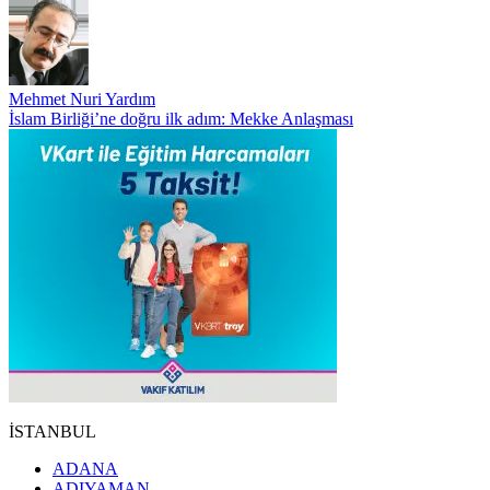
Mehmet Nuri Yardım
İslam Birliği’ne doğru ilk adım: Mekke Anlaşması
İSTANBUL
ADANA
ADIYAMAN