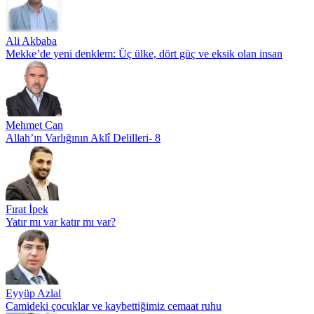
Ali Akbaba
Mekke’de yeni denklem: Üç ülke, dört güç ve eksik olan insan
Mehmet Can
Allah’ın Varlığının Aklî Delilleri- 8
Fırat İpek
Yatır mı var katır mı var?
Eyyüp Azlal
Camideki çocuklar ve kaybettiğimiz cemaat ruhu