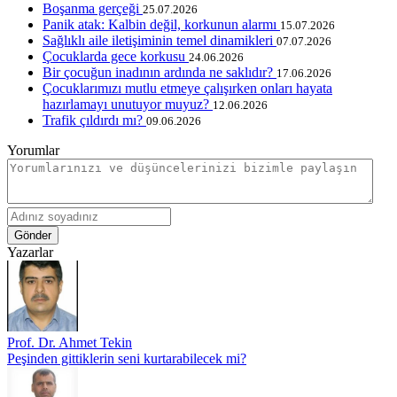
Boşanma gerçeği
25.07.2026
Panik atak: Kalbin değil, korkunun alarmı
15.07.2026
Sağlıklı aile iletişiminin temel dinamikleri
07.07.2026
Çocuklarda gece korkusu
24.06.2026
Bir çocuğun inadının ardında ne saklıdır?
17.06.2026
Çocuklarımızı mutlu etmeye çalışırken onları hayata
hazırlamayı unutuyor muyuz?
12.06.2026
Trafik çıldırdı mı?
09.06.2026
Yorumlar
Gönder
Yazarlar
Prof. Dr. Ahmet Tekin
Peşinden gittiklerin seni kurtarabilecek mi?