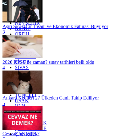
MARDİN
MERSİN
MUĞLA
MUŞ
NEVŞEHİR
Aşırı Sıcakların İnsani ve Ekonomik Faturası Büyüyor
NİĞDE
3
ORDU
OSMANİYE
RİZE
SAKARYA
SAMSUN
SİNOP
2026 KPSS ne zaman? sınav tarihleri belli oldu
SİVAS
4
SİİRT
TEKİRDAĞ
TOKAT
TRABZON
TUNCELİ
Ankara Kedileri 27 Ülkeden Canlı Takip Ediliyor
UŞAK
5
VAN
YALOVA
YOZGAT
ZONGULDAK
ÇANAKKALE
Cevvaz ne demek?
ÇANKIRI