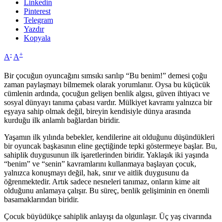
Linkedin
Pinterest
Telegram
Yazdır
Kopyala
-
+
A
A
Bir çocuğun oyuncağını sımsıkı sarılıp “Bu benim!” demesi çoğu
zaman paylaşmayı bilmemek olarak yorumlanır. Oysa bu küçücük
cümlenin ardında, çocuğun gelişen benlik algısı, güven ihtiyacı ve
sosyal dünyayı tanıma çabası vardır. Mülkiyet kavramı yalnızca bir
eşyaya sahip olmak değil, bireyin kendisiyle dünya arasında
kurduğu ilk anlamlı bağlardan biridir.
Yaşamın ilk yılında bebekler, kendilerine ait olduğunu düşündükleri
bir oyuncak başkasının eline geçtiğinde tepki göstermeye başlar. Bu,
sahiplik duygusunun ilk işaretlerinden biridir. Yaklaşık iki yaşında
“benim” ve “senin” kavramlarını kullanmaya başlayan çocuk,
yalnızca konuşmayı değil, hak, sınır ve aitlik duygusunu da
öğrenmektedir. Artık sadece nesneleri tanımaz, onların kime ait
olduğunu anlamaya çalışır. Bu süreç, benlik gelişiminin en önemli
basamaklarından biridir.
Çocuk büyüdükçe sahiplik anlayışı da olgunlaşır. Üç yaş civarında