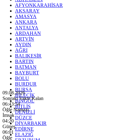
AFYONKARAHİSAR
AKSARAY
AMASYA
ANKARA
ANTALYA
ARDAHAN
ARTVİN
AYDIN
AĞRI
BALIKESİR
BARTIN
BATMAN
BAYBURT
BOLU
BURDUR
BURSA
09.08.2026
BİLECİK
Sonraki Vakte Kalan
BİNGÖL
06:43:53
BİTLİS
Öğle Namazı
DENİZLİ
İmsak
DÜZCE
04:20
DİYARBAKIR
Güneş
EDİRNE
06:01
ELAZIĞ
Öğle