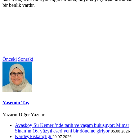
bir benlik vardır.
Önceki
Sonraki
Yasemin Taş
Yazarın Diğer Yazıları
Avasköy Su Kemeri’nde tarih ve yaşam buluşuyor: Mimar
Sinan’ın 16. yüzyıl eseri yeni bir döneme giriyor
05.08.2026
Kardeş kıskançlığı
29.07.2026