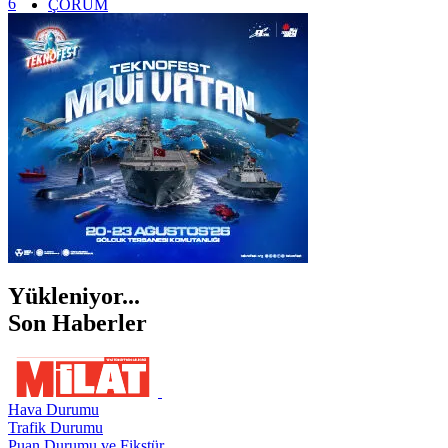
6
ÇORUM
İSTANBUL
İZMİR
ŞANLIURFA
ŞIRNAK
Yükleniyor...
Son Haberler
Hava Durumu
Trafik Durumu
Puan Durumu ve Fikstür