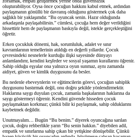
zorlamak, empati geliştirmek yerine onda güvensizlik
oluşturabiliyor. Oysa önce çocuğun hakkını kabul etmek, ardından
paylaşmanın gönüllü bir davranış olduğunu göstermek çok daha
sağlıklı bir yaklaşımdır. “Bu oyuncak senin. Hazır olduğunda
arkadaşınla paylaşabilirsin.” cümlesi, çocuğa hem değer verildiğini
hissettirir hem de paylaşmanın baskıyla değil, istekle gerçekleştiğini
öğretir.
Erken çocukluk dönemi, hak, sorumluluk, adalet ve sınır
kavramlarının temellerinin atıldığı en değerli yıllardır. Çocuk
çevresindeki nesnelerle kurduğu ilişki sayesinde dünyayı
anlamlandırır, kendini keşfeder ve sosyal yaşamın kurallarını öğrenir.
Sahip olduğu eşyalar ona yalnızca oyun sunmaz, aynı zamanda
aidiyet, güven ve kimlik duygusunu da besler.
Bu nedenle ebeveynlerin ve eğitimcilerin görevi, çocuğun sahiplik
duygusunu bastırmak değil, onu doğru şekilde yönlendirmektir.
Haklarına saygı duyulan çocuk, zamanla başkalarının haklarına da
saygı göstermeyi öğrenir. Kendini güvende hisseden çocuk
paylaşmaktan korkmaz; çünkü bilir ki paylaşmak, sahip olduklarını
kaybetmek değildir.
Unutmayalım… Bugün “Bu benim.” diyerek oyuncağına sarılan
çocuk, doğru rehberlikle yarın “Bu senin hakkın.” diyebilen adil,
empatik ve sınırlarına sahip çıkan bir yetişkine dönüşebilir. Çünkü
bazen küçücük bir oyuncağın ardında, büyümeye çalışan kocaman