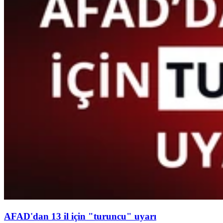
AFAD'dan 13 il için "turuncu" uyarı