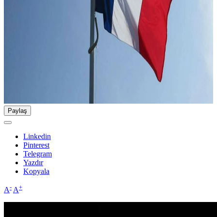
Paylaş
Linkedin
Pinterest
Telegram
Yazdır
Kopyala
-
+
A
A