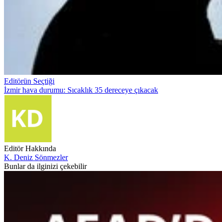
Editörün Seçtiği
İzmir hava durumu: Sıcaklık 35 dereceye çıkacak
Editör Hakkında
K. Deniz Sönmezler
Bunlar da ilginizi çekebilir