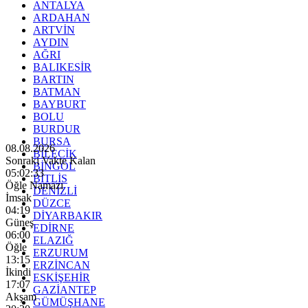
ANTALYA
ARDAHAN
ARTVİN
AYDIN
AĞRI
BALIKESİR
BARTIN
BATMAN
BAYBURT
BOLU
BURDUR
BURSA
08.08.2026
BİLECİK
Sonraki Vakte Kalan
BİNGÖL
05:02:32
BİTLİS
Öğle Namazı
DENİZLİ
İmsak
DÜZCE
04:19
DİYARBAKIR
Güneş
EDİRNE
06:00
ELAZIĞ
Öğle
ERZURUM
13:15
ERZİNCAN
İkindi
ESKİŞEHİR
17:07
GAZİANTEP
Akşam
GÜMÜŞHANE