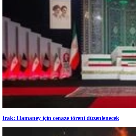
Irak: Hamaney için cenaze töreni düzenlenecek