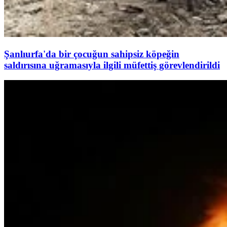
Şanlıurfa'da bir çocuğun sahipsiz köpeğin
saldırısına uğramasıyla ilgili müfettiş görevlendirildi