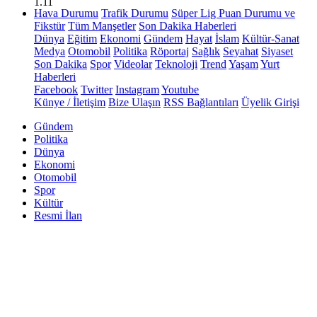
1.11
Hava Durumu
Trafik Durumu
Süper Lig Puan Durumu ve
Fikstür
Tüm Manşetler
Son Dakika Haberleri
Dünya
Eğitim
Ekonomi
Gündem
Hayat
İslam
Kültür-Sanat
Medya
Otomobil
Politika
Röportaj
Sağlık
Seyahat
Siyaset
Son Dakika
Spor
Videolar
Teknoloji
Trend
Yaşam
Yurt
Haberleri
Facebook
Twitter
Instagram
Youtube
Künye / İletişim
Bize Ulaşın
RSS Bağlantıları
Üyelik Girişi
Gündem
Politika
Dünya
Ekonomi
Otomobil
Spor
Kültür
Resmi İlan