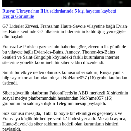
Rusya: Ukrayna'nın İHA saldırılarında 5 kişi hayatını kaybetti
İçeriği Görüntüle
G7 Liderler Zirvesi, Fransa'nın Haute-Savoie vilayetine bağlı Evian-
les-Bains kentinde G7 ülkelerinin liderlerinin katıldığı iş yemeğiyle
dün başladı.
Fransız Le Parisien gazetesinin haberine göre, zirvenin ilk gününde
bu vilayete bağlı Evian-les-Bains, Annecy, Thonon-les-Bains
kentleri ve Saint-Gingolph köyündeki farklı kurumların internet
sitelerine yönelik koordineli bir siber saldırı düzenlendi.
Sınırlı bir etkiye neden olan söz konusu siber saldırı, Rusya yanlısı
bilgisayar korsanlarından oluşan NoName057 (16) grubu tarafından
üstlendi.
Siber güvenlik platformu FalconFeeds'in ABD merkezli X şirketinin
sosyal medya platformundaki hesabından NoName057 (16)
grubunun bu saldırıya ilişkin Telegram mesajı paylaşıldı.
Söz konusu mesajda, 'Tabii ki böyle bir etkinliği es geçemeyiz ve
Fransa'ya küçük bir hediye verdik.' ifadesi yer aldı. Mesajda ayrıca,
Haute-Savoie'da siber saldırının hedefi olan kurumların isimleri
paylaşıldı.