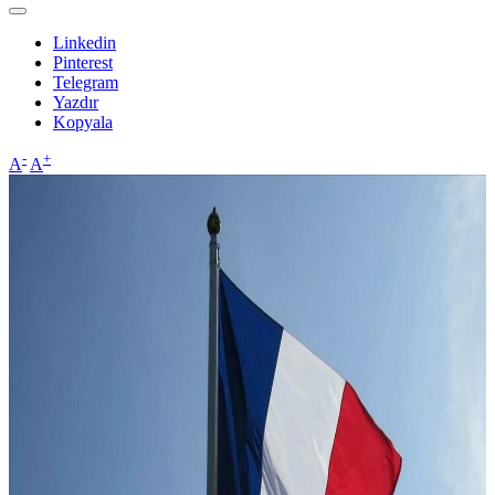
Linkedin
Pinterest
Telegram
Yazdır
Kopyala
-
+
A
A