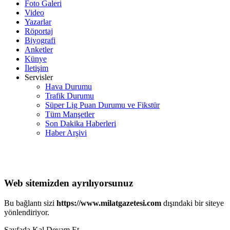
Foto Galeri
Video
Yazarlar
Röportaj
Biyografi
Anketler
Künye
İletişim
Servisler
Hava Durumu
Trafik Durumu
Süper Lig Puan Durumu ve Fikstür
Tüm Manşetler
Son Dakika Haberleri
Haber Arşivi
Web sitemizden ayrılıyorsunuz
Bu bağlantı sizi
https://www.milatgazetesi.com
dışındaki bir siteye
yönlendiriyor.
Sayfada Kal
Devam Et