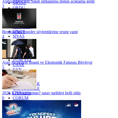
Trabzonspor'dan Salah iddialarına ilişkin açıklama geldi
NİĞDE
3
ORDU
OSMANİYE
RİZE
SAKARYA
SAMSUN
SİNOP
Beşiktaş'tan transfer söylentilerine resmi yanıt
SİVAS
4
SİİRT
TEKİRDAĞ
TOKAT
TRABZON
TUNCELİ
Aşırı Sıcakların İnsani ve Ekonomik Faturası Büyüyor
UŞAK
5
VAN
YALOVA
YOZGAT
ZONGULDAK
ÇANAKKALE
2026 KPSS ne zaman? sınav tarihleri belli oldu
ÇANKIRI
6
ÇORUM
İSTANBUL
İZMİR
ŞANLIURFA
ŞIRNAK