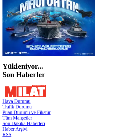
Yükleniyor...
Son Haberler
Hava Durumu
Trafik Durumu
Puan Durumu ve Fikstür
Tüm Manşetler
Son Dakika Haberleri
Haber Arşivi
RSS