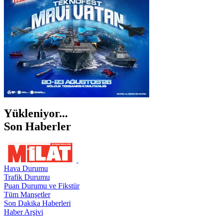
ŞIRNAK
Yükleniyor...
Son Haberler
Hava Durumu
Trafik Durumu
Puan Durumu ve Fikstür
Tüm Manşetler
Son Dakika Haberleri
Haber Arşivi