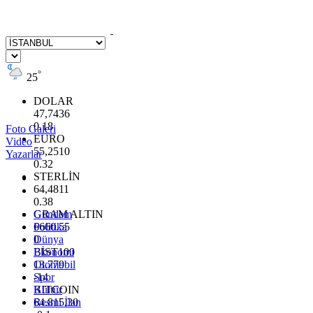
°
25
DOLAR
47,7436
0.18
Foto Galeri
EURO
Video
55,2510
Yazarlar
0.32
STERLİN
64,4811
0.38
GRAM ALTIN
Gündem
6660.55
Politika
0
Dünya
BİST100
Ekonomi
13.779
Otomobil
-14
Spor
BITCOIN
Kültür
64.815,30
Resmi İlan