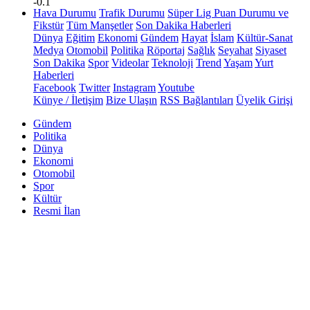
-0.1
Hava Durumu
Trafik Durumu
Süper Lig Puan Durumu ve
Fikstür
Tüm Manşetler
Son Dakika Haberleri
Dünya
Eğitim
Ekonomi
Gündem
Hayat
İslam
Kültür-Sanat
Medya
Otomobil
Politika
Röportaj
Sağlık
Seyahat
Siyaset
Son Dakika
Spor
Videolar
Teknoloji
Trend
Yaşam
Yurt
Haberleri
Facebook
Twitter
Instagram
Youtube
Künye / İletişim
Bize Ulaşın
RSS Bağlantıları
Üyelik Girişi
Gündem
Politika
Dünya
Ekonomi
Otomobil
Spor
Kültür
Resmi İlan