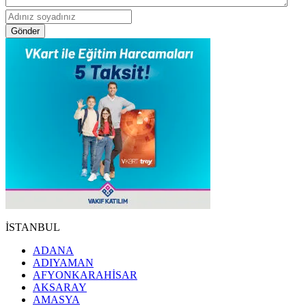
Gönder
İSTANBUL
ADANA
ADIYAMAN
AFYONKARAHİSAR
AKSARAY
AMASYA