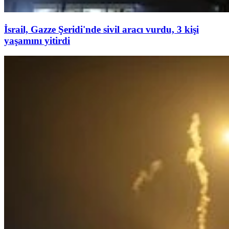
İsrail, Gazze Şeridi'nde sivil aracı vurdu, 3 kişi
yaşamını yitirdi