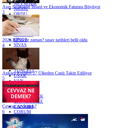
NEVŞEHİR
Aşırı Sıcakların İnsani ve Ekonomik Faturası Büyüyor
NİĞDE
3
ORDU
OSMANİYE
RİZE
SAKARYA
SAMSUN
SİNOP
2026 KPSS ne zaman? sınav tarihleri belli oldu
SİVAS
4
SİİRT
TEKİRDAĞ
TOKAT
TRABZON
TUNCELİ
Ankara Kedileri 27 Ülkeden Canlı Takip Ediliyor
UŞAK
5
VAN
YALOVA
YOZGAT
ZONGULDAK
ÇANAKKALE
Cevvaz ne demek?
ÇANKIRI
6
ÇORUM
İSTANBUL
İZMİR
ŞANLIURFA