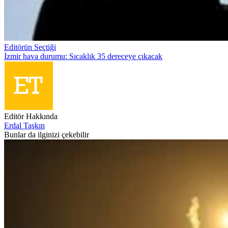
Editörün Seçtiği
İzmir hava durumu: Sıcaklık 35 dereceye çıkacak
Editör Hakkında
Erdal Taşkın
Bunlar da ilginizi çekebilir