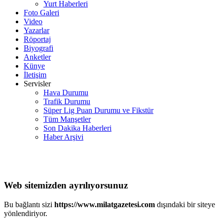
Yurt Haberleri
Foto Galeri
Video
Yazarlar
Röportaj
Biyografi
Anketler
Künye
İletişim
Servisler
Hava Durumu
Trafik Durumu
Süper Lig Puan Durumu ve Fikstür
Tüm Manşetler
Son Dakika Haberleri
Haber Arşivi
Web sitemizden ayrılıyorsunuz
Bu bağlantı sizi
https://www.milatgazetesi.com
dışındaki bir siteye
yönlendiriyor.