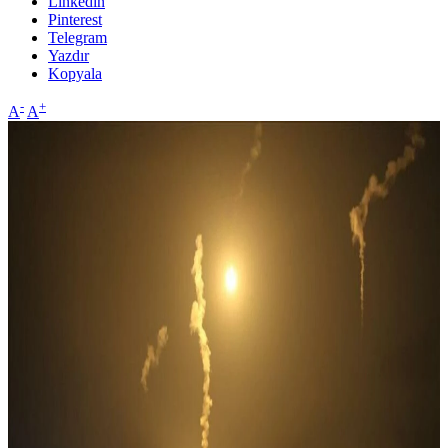
Linkedin
Pinterest
Telegram
Yazdır
Kopyala
-
+
A
A