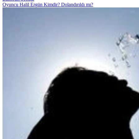
Oyuncu Halil Ergün Kimdir? Dolandırıldı mı?