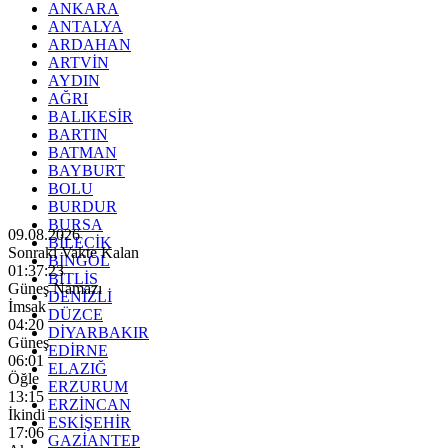
ANKARA
ANTALYA
ARDAHAN
ARTVİN
AYDIN
AĞRI
BALIKESİR
BARTIN
BATMAN
BAYBURT
BOLU
BURDUR
BURSA
09.08.2026
BİLECİK
Sonraki Vakte Kalan
BİNGÖL
01:37:21
BİTLİS
Güneş Namazı
DENİZLİ
İmsak
DÜZCE
04:20
DİYARBAKIR
Güneş
EDİRNE
06:01
ELAZIĞ
Öğle
ERZURUM
13:15
ERZİNCAN
İkindi
ESKİŞEHİR
17:06
GAZİANTEP