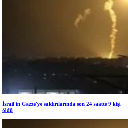
İsrail'in Gazze'ye saldırılarında son 24 saatte 9 kişi
öldü