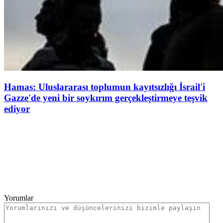
Hamas: Uluslararası toplumun kayıtsızlığı İsrail'i
Gazze'de yeni bir soykırım gerçekleştirmeye teşvik
ediyor
Yorumlar