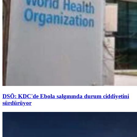
DSÖ: KDC'de Ebola salgınında durum ciddiyetini
sürdürüyor