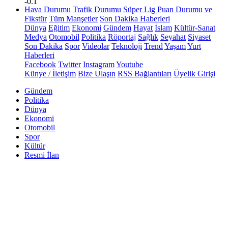
-0.1
Hava Durumu
Trafik Durumu
Süper Lig Puan Durumu ve
Fikstür
Tüm Manşetler
Son Dakika Haberleri
Dünya
Eğitim
Ekonomi
Gündem
Hayat
İslam
Kültür-Sanat
Medya
Otomobil
Politika
Röportaj
Sağlık
Seyahat
Siyaset
Son Dakika
Spor
Videolar
Teknoloji
Trend
Yaşam
Yurt
Haberleri
Facebook
Twitter
Instagram
Youtube
Künye / İletişim
Bize Ulaşın
RSS Bağlantıları
Üyelik Girişi
Gündem
Politika
Dünya
Ekonomi
Otomobil
Spor
Kültür
Resmi İlan