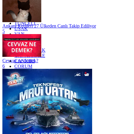
SİİRT
TEKİRDAĞ
TOKAT
TRABZON
TUNCELİ
Ankara Kedileri 27 Ülkeden Canlı Takip Ediliyor
UŞAK
5
VAN
YALOVA
YOZGAT
ZONGULDAK
ÇANAKKALE
Cevvaz ne demek?
ÇANKIRI
6
ÇORUM
İSTANBUL
İZMİR
ŞANLIURFA
ŞIRNAK