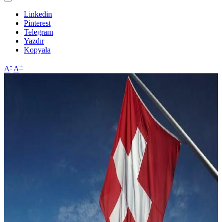
Linkedin
Pinterest
Telegram
Yazdır
Kopyala
-
+
A
A