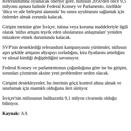
Referandumda oylanacak öneriye göre, nüfusun 2050'den önce 9,5
milyonu aşması halinde Federal Konsey ve Parlamento, özellikle
'iltica ve aile birleşimi alanında' bu sınıra uyulmasını sağlamak için
önlemler almak zorunda kalacak.
Girişim metnine göre İsviçre, istisna veya koruma maddeleriyle ilgili
olarak 'nüfus artışını teşvik eden uluslararası anlaşmaları' yeniden
müzakere etmek durumunda kalacak.
SVP'nin desteklediği referandum kampanyasını yürütenler, nüfusun
aşırı şekilde artışının altyapıyı zorladığını, kira fiyatlarını artırdığını
ve ulusal kimliği değiştirdiğini savunuyor.
Federal Konsey ve parlamentonun çoğunluğuna göre ise bu girişim,
sorunları çözmenin aksine yeni problemlere neden olacak.
Girişimi destekleyenler, bu önerinin göçü kontrol altına almak ve
sınırlamak için mantıklı olduğunu ileri sürüyor.
İsviçre'nin nüfusunun halihazırda 9,1 milyon civarında olduğu
biliniyor.
Kaynak:
AA