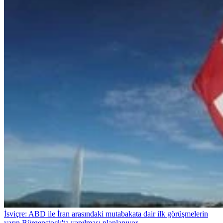
İsviçre: ABD ile İran arasındaki mutabakata dair ilk görüşmelerin
yarın Bürgenstock'ta yapılması planlanıyor