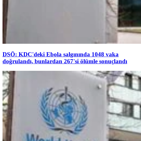
DSÖ: KDC'deki Ebola salgınında 1048 vaka
doğrulandı, bunlardan 267'si ölümle sonuçlandı