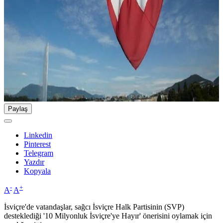
Paylaş
Linkedin
Pinterest
Telegram
Yazdır
Kopyala
-
+
A
A
İsviçre'de vatandaşlar, sağcı İsviçre Halk Partisinin (SVP)
desteklediği '10 Milyonluk İsviçre'ye Hayır' önerisini oylamak için