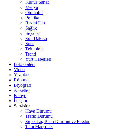
Kültür-Sanat
Medya
Otomobil
Politika
Resmi İlan
Sağlık
Seyahat
Son Dakika
Spor
Teknoloji
Trend
Yurt Haberleri
Foto Galeri
Video
Yazarlar
Röportaj
Biyografi
Anketler
Künye
İletişim
Servisler
Hava Durumu
Trafik Durumu
Süper Lig Puan Durumu ve Fikstür
Tüm Manşetler