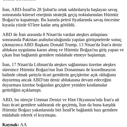
İran, ABD-İsrail'in 28 Şubat'ta ortak saldırılarıyla başlayan savaş
sonrasında küresel enerjinin stratejik geçiş noktalarından Hürmüz
Boğazı'nı kapatmıştı. Bu kararla petrol fiyatlarında savaş öncesine
kıyasla yüzde 65'lere kadar artış görüldü.
ABD ile İran arasında 8 Nisan'da varılan ateşkes anlaşması
sonrasında Pakistan arabuluculuğunda yapılan görüşmelerde sonuç
çıkmayınca ABD Başkanı Donald Trump, 13 Nisan'da İran'a deniz
ablukası uygulama kararı almış ve Hürmüz Boğazı'na giriş yapan ve
çıkan İran bağlantılı gemilere müdahale etmeye başlamıştı.
İran, 17 Nisan'da Lübnan'da ateşkes sağlanması üzerine ateşkes
süresince Hürmüz Boğazı'nın İran Donanması ile koordinasyon
halinde olmak şartıyla ticari gemilerin geçişlerine açık olduğunu
duyurmuş ancak ABD'nin deniz ablukasına devam edeceğini
duyurması üzerine boğazdan geçişlere yeniden kısıtlamalar
getirdiğini açıklamıştı.
ABD, bu süreçte Umman Denizi ve Hint Okyanusu'nda İran'a ait
bazı ticari gemilere saldırarak ele geçirmiş, İran da buna karşılık
Hürmüz Boğazı yakınlarında biri İsrail'le bağlantılı bazı gemilere
müdahale ederek el koymuştu.
Kaynak:
AA