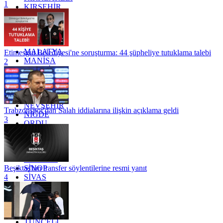
1
KIRŞEHİR
KOCAELİ
KONYA
KÜTAHYA
KİLİS
MALATYA
Etimesgut Belediyesi'ne soruşturma: 44 şüpheliye tutuklama talebi
MANİSA
2
MARDİN
MERSİN
MUĞLA
MUŞ
NEVŞEHİR
Trabzonspor'dan Salah iddialarına ilişkin açıklama geldi
NİĞDE
3
ORDU
OSMANİYE
RİZE
SAKARYA
SAMSUN
SİNOP
Beşiktaş'tan transfer söylentilerine resmi yanıt
SİVAS
4
SİİRT
TEKİRDAĞ
TOKAT
TRABZON
TUNCELİ