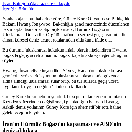
İsrail Batı Şeria'da arazilere el koydu
İçeriği Görüntüle
Yonhap ajansının haberine göre, Güney Kore Okyanus ve Balıkçılık
Bakanı Hwang Jong-woo, Bakanlığın genel merkezinde düzenlenen
basın toplantısında yaptığı açıklamada, Hürmüz Boğazı'nın
Uluslararası Denizcilik Örgütü tarafından serbest geçişi garanti altına
alınan küresel deniz ticaret rotalarından olduğunu ifade etti.
Bu durumu 'uluslararası hukukun ihlali' olarak nitelendiren Hwang,
boğazda geçiş ücreti almanın, boğazı kapatmakla eş değer olduğunu
söyledi.
Hwang, 'İnsan eliyle inşa edilen Süveyş Kanalı'nın aksine burası
gemilerin serbest dolaşımının uluslararası anlaşmalarla güvence
altına alındığı uluslararası sular olup, bu tür sularda geçiş ücreti
uygulamak uygun değildir.' ifadesini kullandı.
Güney Kore hükümetinin şimdilik bazı petrol tankerlerinin rotasını
Kızıldeniz üzerinden değiştirmeyi planladığını belirten Hwang,
Arktik deniz yollarının Güney Kore için alternatif bir rota haline
gelebileceğini kaydetti.
İran'ın Hürmüz Boğazı'nı kapatması ve ABD'nin
deniz ablukası