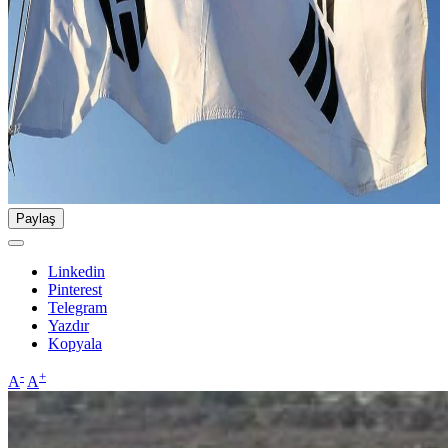
Paylaş
Linkedin
Pinterest
Telegram
Yazdır
Kopyala
-
+
A
A