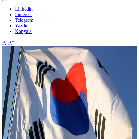
Linkedin
Pinterest
Telegram
Yazdır
Kopyala
-
+
A
A