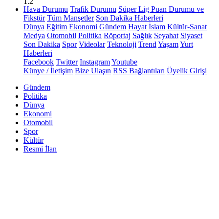
1.2
Hava Durumu
Trafik Durumu
Süper Lig Puan Durumu ve
Fikstür
Tüm Manşetler
Son Dakika Haberleri
Dünya
Eğitim
Ekonomi
Gündem
Hayat
İslam
Kültür-Sanat
Medya
Otomobil
Politika
Röportaj
Sağlık
Seyahat
Siyaset
Son Dakika
Spor
Videolar
Teknoloji
Trend
Yaşam
Yurt
Haberleri
Facebook
Twitter
Instagram
Youtube
Künye / İletişim
Bize Ulaşın
RSS Bağlantıları
Üyelik Girişi
Gündem
Politika
Dünya
Ekonomi
Otomobil
Spor
Kültür
Resmi İlan