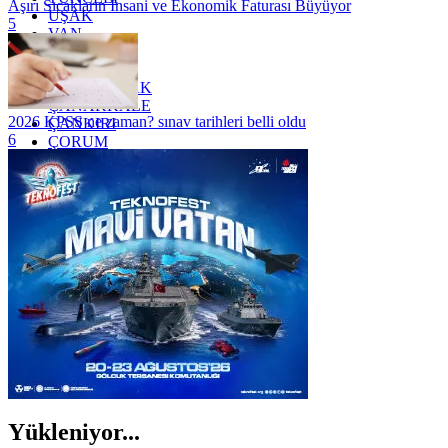
Aşırı Sıcakların İnsani ve Ekonomik Faturası Büyüyor
UŞAK
5
VAN
YALOVA
YOZGAT
ZONGULDAK
ÇANAKKALE
2026 KPSS ne zaman? sınav tarihleri belli oldu
ÇANKIRI
6
ÇORUM
İSTANBUL
İZMİR
ŞANLIURFA
ŞIRNAK
Yükleniyor...