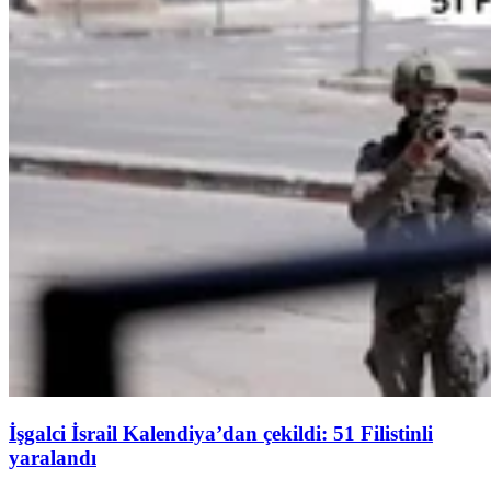
İşgalci İsrail Kalendiya’dan çekildi: 51 Filistinli
yaralandı