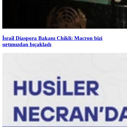
İsrail Diaspora Bakanı Chikli: Macron bizi
sırtımızdan bıçakladı