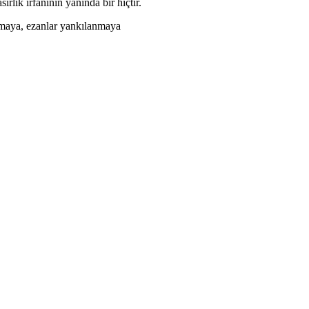
rlık irfanının yanında bir hiçtir.
nmaya, ezanlar yankılanmaya