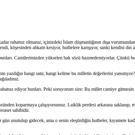
adar rahatsız olmanız, içinizdeki İslam düşmanlığının dışa vurumundan
ndi, köşesinden ahkam kesiyor, hutbelere karışıyor, sanki kendisi din a
bunları. Camilerimizden yükselen hak sözü hazmedemiyorlar. Çünkü bunl
in yazdığın hangi satır, hangi kelime bu milletin değerlerini yansıtıyor
ağıladınız.
 rahatsız ediyor bunları. Peki soruyorum size: Bu millet camiye gitmes
i özünden koparmaya çalışıyorsunuz. Laiklik perdesi arkasına saklanıp, 
eraset sahibidir.
ir gün unutulup gidecek, ama o senin eleştirdiğin hutbeler, kıyamete ka