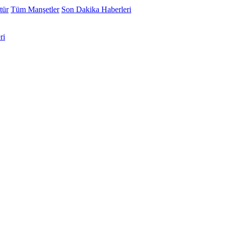
tür
Tüm Manşetler
Son Dakika Haberleri
ri