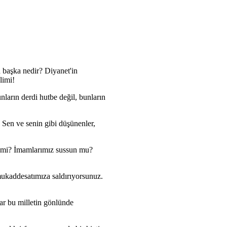
 başka nedir? Diyanet'in
limi!
arın derdi hutbe değil, bunların
? Sen ve senin gibi düşünenler,
in mi? İmamlarımız sussun mu?
mukaddesatımıza saldırıyorsunuz.
dar bu milletin gönlünde