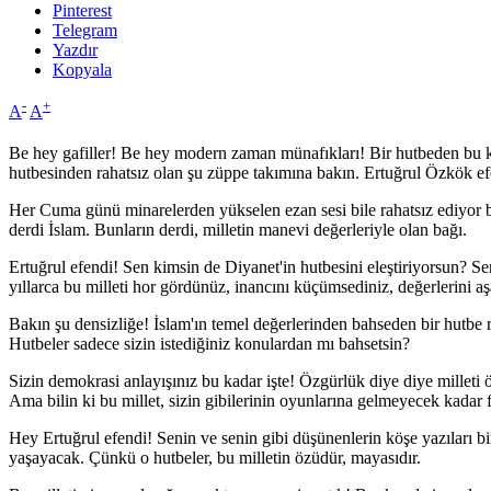
Pinterest
Telegram
Yazdır
Kopyala
-
+
A
A
Be hey gafiller! Be hey modern zaman münafıkları! Bir hutbeden bu k
hutbesinden rahatsız olan şu züppe takımına bakın. Ertuğrul Özkök efe
Her Cuma günü minarelerden yükselen ezan sesi bile rahatsız ediyor 
derdi İslam. Bunların derdi, milletin manevi değerleriyle olan bağı.
Ertuğrul efendi! Sen kimsin de Diyanet'in hutbesini eleştiriyorsun? Sen
yıllarca bu milleti hor gördünüz, inancını küçümsediniz, değerlerini aş
Bakın şu densizliğe! İslam'ın temel değerlerinden bahseden bir hutbe
Hutbeler sadece sizin istediğiniz konulardan mı bahsetsin?
Sizin demokrasi anlayışınız bu kadar işte! Özgürlük diye diye millet
Ama bilin ki bu millet, sizin gibilerinin oyunlarına gelmeyecek kadar f
Hey Ertuğrul efendi! Senin ve senin gibi düşünenlerin köşe yazıları b
yaşayacak. Çünkü o hutbeler, bu milletin özüdür, mayasıdır.