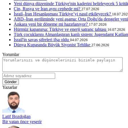
Yeni dünya düzeninde Türkiye'nin kaderini belirleyecek 5 kriti
Çin, Rusya ve İran aynı cephede mi?
27.07.2026
İsrail–İran Hesaplaşması Türkiye’yi nasıl etkileyecek?
18.07.202
ABD–İran geriliminde yeni aşama: Orta Doğu'da dengeler yen
Ankara yeni bir döneme mi hazırlanıyor?
17.07.2026
Hürmüz kapanırsa: Türkiye ve enerji satranç tahtası
16.07.2026
Türk çocuklarını Almanlaştıran kanlı sistem: Jugendamt Katliam
İsrail'in savaş şifreleri ifşa oldu
04.07.2026
Dünya Kupasında Büyük Siyonist Tehlike
27.06.2026
Yorumlar
Gönder
Yazarlar
Latif Bozdoğan
Bir vatan önce yeşerir