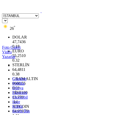
°
26
DOLAR
47,7436
0.18
Foto Galeri
EURO
Video
55,2510
Yazarlar
0.32
STERLİN
64,4811
0.38
GRAM ALTIN
Gündem
6660.55
Politika
0.03
Dünya
BİST100
Ekonomi
13.779
Otomobil
-14
Spor
BITCOIN
Kültür
64.959,79
Resmi İlan