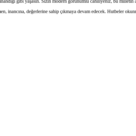
nandığı gibi yaşasın. Sizin modern görünümlü cahiliyeniz, bu milletin ası
ğmen, inancına, değerlerine sahip çıkmaya devam edecek. Hutbeler oku