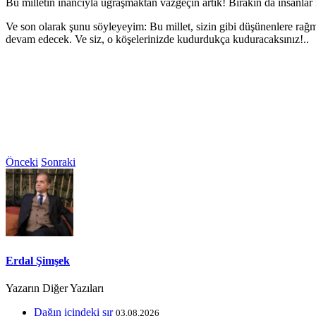
Bu milletin inancıyla uğraşmaktan vazgeçin artık! Bırakın da insanlar i
Ve son olarak şunu söyleyeyim: Bu millet, sizin gibi düşünenlere ra
devam edecek. Ve siz, o köşelerinizde kudurdukça kuduracaksınız!..
Önceki
Sonraki
Erdal Şimşek
Yazarın Diğer Yazıları
Dağın içindeki sır
03.08.2026