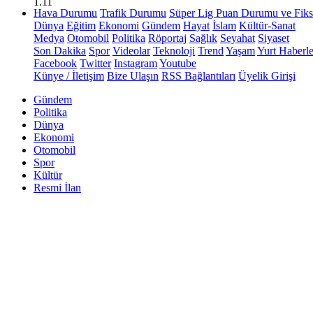
1.11
Hava Durumu
Trafik Durumu
Süper Lig Puan Durumu ve Fiks
Dünya
Eğitim
Ekonomi
Gündem
Hayat
İslam
Kültür-Sanat
Medya
Otomobil
Politika
Röportaj
Sağlık
Seyahat
Siyaset
Son Dakika
Spor
Videolar
Teknoloji
Trend
Yaşam
Yurt Haberle
Facebook
Twitter
Instagram
Youtube
Künye / İletişim
Bize Ulaşın
RSS Bağlantıları
Üyelik Girişi
Gündem
Politika
Dünya
Ekonomi
Otomobil
Spor
Kültür
Resmi İlan