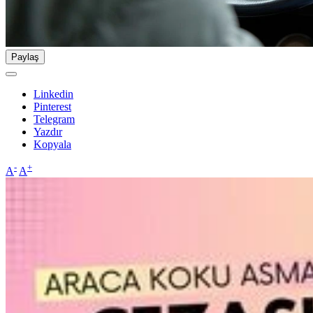
Paylaş
Linkedin
Pinterest
Telegram
Yazdır
Kopyala
-
+
A
A