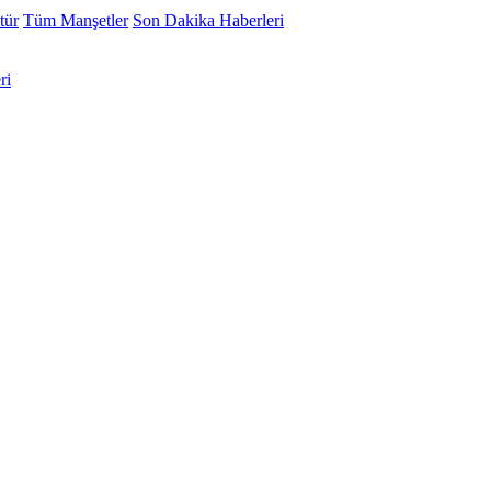
tür
Tüm Manşetler
Son Dakika Haberleri
ri