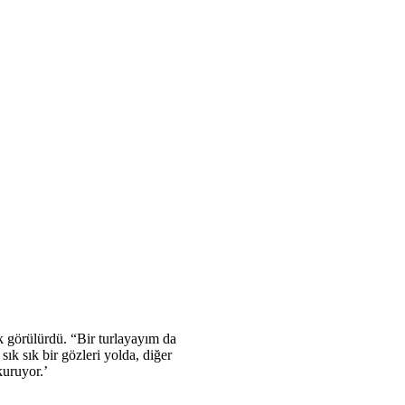
k görülürdü. “Bir turlayayım da
k sık bir gözleri yolda, diğer
kuruyor.’