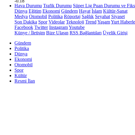
-0.18
Hava Durumu
Trafik Durumu
Süper Lig Puan Durumu ve Fiks
Dünya
Eğitim
Ekonomi
Gündem
Hayat
İslam
Kültür-Sanat
Medya
Otomobil
Politika
Röportaj
Sağlık
Seyahat
Siyaset
Son Dakika
Spor
Videolar
Teknoloji
Trend
Yaşam
Yurt Haberle
Facebook
Twitter
Instagram
Youtube
Künye / İletişim
Bize Ulaşın
RSS Bağlantıları
Üyelik Girişi
Gündem
Politika
Dünya
Ekonomi
Otomobil
Spor
Kültür
Resmi İlan