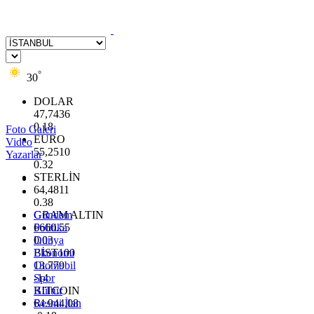
°
30
DOLAR
47,7436
0.18
Foto Galeri
EURO
Video
55,2510
Yazarlar
0.32
STERLİN
64,4811
0.38
GRAM ALTIN
Gündem
6660.55
Politika
0.03
Dünya
BİST100
Ekonomi
13.779
Otomobil
-14
Spor
BITCOIN
Kültür
64.944,08
Resmi İlan