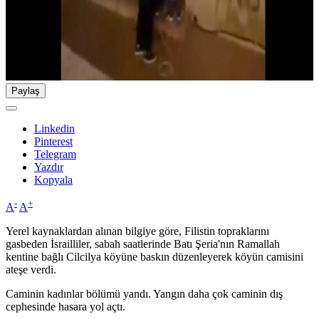
Paylaş
Linkedin
Pinterest
Telegram
Yazdır
Kopyala
-
+
A
A
Yerel kaynaklardan alınan bilgiye göre, Filistin topraklarını
gasbeden İsrailliler, sabah saatlerinde Batı Şeria'nın Ramallah
kentine bağlı Cilcilya köyüne baskın düzenleyerek köyün camisini
ateşe verdi.
Caminin kadınlar bölümü yandı. Yangın daha çok caminin dış
cephesinde hasara yol açtı.