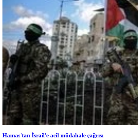
Hamas'tan İsrail'e acil müdahale çağrısı