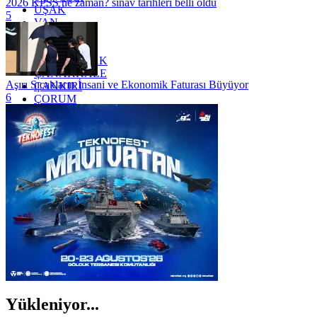
2026 KPSS ne zaman? sınav tarihleri belli oldu
UŞAK
5
VAN
YALOVA
YOZGAT
ZONGULDAK
ÇANAKKALE
Aşırı Sıcakların İnsani ve Ekonomik Faturası Büyüyor
ÇANKIRI
6
ÇORUM
İSTANBUL
İZMİR
ŞANLIURFA
ŞIRNAK
Yükleniyor...