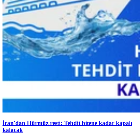
İran'dan Hürmüz resti: Tehdit bitene kadar kapalı
kalacak