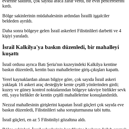
evlerine saldırdı, çok sayıda araca zarar verdi, bir evin pencerelerini
kırdı.
Bölge sakinlerinin müdahalesinin ardından İsrailli işgalciler
beldeden ayrıldı.
Daha sonra bölgeye gelen İsrail askerleri Filistinlileri darbetti ve 4
kişiyi yaraladı.
İsrail Kalkilya'ya baskın düzenledi, bir mahalleyi
kuşattı
İsrail ordusu ayrıca Batı Şeria'nın kuzeyindeki Kalkilya kentine
baskın düzenledi, kentin bazı mahallelerine giriş-çıkışları kapattı.
Yerel kaynaklardan alınan bilgiye göre, çok sayıda İsrail askeri
yaklaşık 16 askeri araç desteğiyle kente çeşitli yönlerinden girdi;
kuzey ve güney kontrol noktalarından bölgeye takviye birlikler sevk
etti, yaya birlikler de kentin çeşitli mahallelerine konuşlandırıldı.
Nezzal mahallesinin girişlerini kapatan İsrail güçleri çok sayıda eve
baskın düzenledi, Filistinlileri saha soruşturmasına tabi tuttu.
İsrail güçleri, en az 5 Filistinliyi gözaltına aldı.