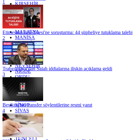
1
KIRŞEHİR
KOCAELİ
KONYA
KÜTAHYA
KİLİS
MALATYA
Etimesgut Belediyesi'ne soruşturma: 44 şüpheliye tutuklama talebi
MANİSA
2
MARDİN
MERSİN
MUĞLA
MUŞ
NEVŞEHİR
Trabzonspor'dan Salah iddialarına ilişkin açıklama geldi
NİĞDE
3
ORDU
OSMANİYE
RİZE
SAKARYA
SAMSUN
SİNOP
Beşiktaş'tan transfer söylentilerine resmi yanıt
SİVAS
4
SİİRT
TEKİRDAĞ
TOKAT
TRABZON
TUNCELİ