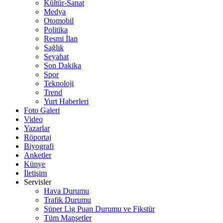
Kültür-Sanat
Medya
Otomobil
Politika
Resmi İlan
Sağlık
Seyahat
Son Dakika
Spor
Teknoloji
Trend
Yurt Haberleri
Foto Galeri
Video
Yazarlar
Röportaj
Biyografi
Anketler
Künye
İletişim
Servisler
Hava Durumu
Trafik Durumu
Süper Lig Puan Durumu ve Fikstür
Tüm Manşetler