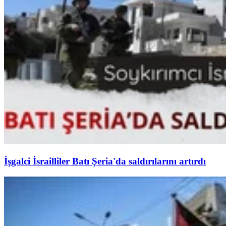
İşgalci İsrailliler Batı Şeria'da saldırılarını artırdı