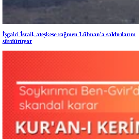
İşgalci İsrail, ateşkese rağmen Lübnan'a saldırılarını
sürdürüyor