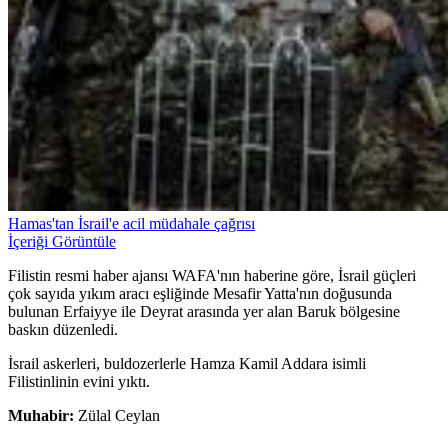
Hamas'tan İsrail'e acil müdahale çağrısı
İçeriği Görüntüle
Filistin resmi haber ajansı WAFA'nın haberine göre, İsrail güçleri
çok sayıda yıkım aracı eşliğinde Mesafir Yatta'nın doğusunda
bulunan Erfaiyye ile Deyrat arasında yer alan Baruk bölgesine
baskın düzenledi.
İsrail askerleri, buldozerlerle Hamza Kamil Addara isimli
Filistinlinin evini yıktı.
Muhabir:
Zülal Ceylan