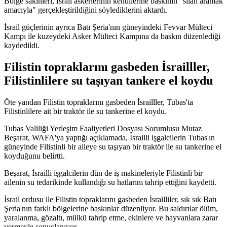
Bölge sakinleri, İsrail askerlerinin kendilerine baskının "silah aramak
amacıyla" gerçekleştirildiğini söylediklerini aktardı.
İsrail güçlerinin ayrıca Batı Şeria'nın güneyindeki Fevvar Mülteci
Kampı ile kuzeydeki Asker Mülteci Kampına da baskın düzenlediği
kaydedildi.
Filistin topraklarını gasbeden İsrailller,
Filistinlilere su taşıyan tankere el koydu
Öte yandan Filistin topraklarını gasbeden İsrailller, Tubas'ta
Filistinlilere ait bir traktör ile su tankerine el koydu.
Tubas Valiliği Yerleşim Faaliyetleri Dosyası Sorumlusu Mutaz
Beşarat, WAFA'ya yaptığı açıklamada, İsrailli işgalcilerin Tubas'ın
güneyinde Filistinli bir aileye su taşıyan bir traktör ile su tankerine el
koyduğunu belirtti.
Beşarat, İsrailli işgalcilerin dün de iş makineleriyle Filistinli bir
ailenin su tedarikinde kullandığı su hatlarını tahrip ettiğini kaydetti.
İsrail ordusu ile Filistin topraklarını gasbeden İsrailliler, sık sık Batı
Şeria'nın farklı bölgelerine baskınlar düzenliyor. Bu saldırılar ölüm,
yaralanma, gözaltı, mülkü tahrip etme, ekinlere ve hayvanlara zarar
vermeyle sonuçlanıyor.