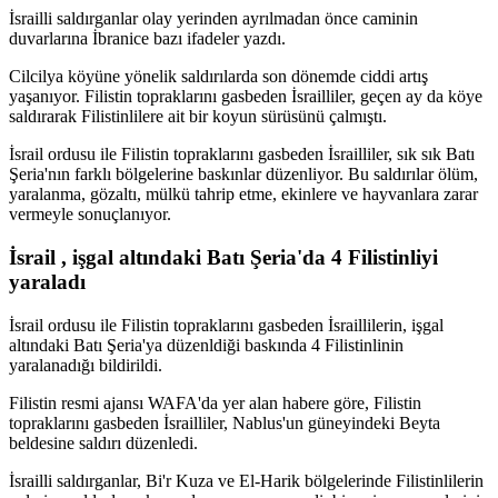
İsrailli saldırganlar olay yerinden ayrılmadan önce caminin
duvarlarına İbranice bazı ifadeler yazdı.
Cilcilya köyüne yönelik saldırılarda son dönemde ciddi artış
yaşanıyor. Filistin topraklarını gasbeden İsrailliler, geçen ay da köye
saldırarak Filistinlilere ait bir koyun sürüsünü çalmıştı.
İsrail ordusu ile Filistin topraklarını gasbeden İsrailliler, sık sık Batı
Şeria'nın farklı bölgelerine baskınlar düzenliyor. Bu saldırılar ölüm,
yaralanma, gözaltı, mülkü tahrip etme, ekinlere ve hayvanlara zarar
vermeyle sonuçlanıyor.
İsrail , işgal altındaki Batı Şeria'da 4 Filistinliyi
yaraladı
İsrail ordusu ile Filistin topraklarını gasbeden İsraillilerin, işgal
altındaki Batı Şeria'ya düzenldiği baskında 4 Filistinlinin
yaralanadığı bildirildi.
Filistin resmi ajansı WAFA'da yer alan habere göre, Filistin
topraklarını gasbeden İsrailliler, Nablus'un güneyindeki Beyta
beldesine saldırı düzenledi.
İsrailli saldırganlar, Bi'r Kuza ve El-Harik bölgelerinde Filistinlilerin