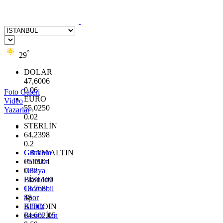
°
29
DOLAR
47,6006
0.06
Foto Galeri
EURO
Video
55,0250
Yazarlar
0.02
STERLİN
64,2398
0.2
GRAM ALTIN
Gündem
6513.94
Politika
0.32
Dünya
BİST100
Ekonomi
13.768
Otomobil
48
Spor
BITCOIN
Kültür
64.602,05
Resmi İlan