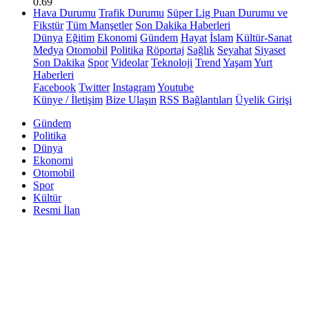
0.69
Hava Durumu
Trafik Durumu
Süper Lig Puan Durumu ve
Fikstür
Tüm Manşetler
Son Dakika Haberleri
Dünya
Eğitim
Ekonomi
Gündem
Hayat
İslam
Kültür-Sanat
Medya
Otomobil
Politika
Röportaj
Sağlık
Seyahat
Siyaset
Son Dakika
Spor
Videolar
Teknoloji
Trend
Yaşam
Yurt
Haberleri
Facebook
Twitter
Instagram
Youtube
Künye / İletişim
Bize Ulaşın
RSS Bağlantıları
Üyelik Girişi
Gündem
Politika
Dünya
Ekonomi
Otomobil
Spor
Kültür
Resmi İlan