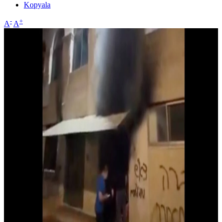
Kopyala
-
+
A
A