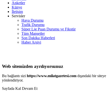
Anketler
Künye
İletişim
Servisler
Hava Durumu
Trafik Durumu
Süper Lig Puan Durumu ve Fikstür
Tüm Manşetler
Son Dakika Haberleri
Haber Arşivi
Web sitemizden ayrılıyorsunuz
Bu bağlantı sizi
https://www.milatgazetesi.com
dışındaki bir siteye
yönlendiriyor.
Sayfada Kal
Devam Et