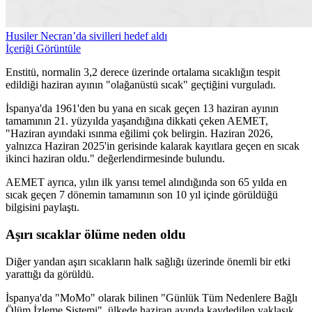
Husiler Necran’da sivilleri hedef aldı
İçeriği Görüntüle
Enstitü, normalin 3,2 derece üzerinde ortalama sıcaklığın tespit
edildiği haziran ayının "olağanüstü sıcak" geçtiğini vurguladı.
İspanya'da 1961'den bu yana en sıcak geçen 13 haziran ayının
tamamının 21. yüzyılda yaşandığına dikkati çeken AEMET,
"Haziran ayındaki ısınma eğilimi çok belirgin. Haziran 2026,
yalnızca Haziran 2025'in gerisinde kalarak kayıtlara geçen en sıcak
ikinci haziran oldu." değerlendirmesinde bulundu.
AEMET ayrıca, yılın ilk yarısı temel alındığında son 65 yılda en
sıcak geçen 7 dönemin tamamının son 10 yıl içinde görüldüğü
bilgisini paylaştı.
Aşırı sıcaklar ölüme neden oldu
Diğer yandan aşırı sıcakların halk sağlığı üzerinde önemli bir etki
yarattığı da görüldü.
İspanya'da "MoMo" olarak bilinen "Günlük Tüm Nedenlere Bağlı
Ölüm İzleme Sistemi", ülkede haziran ayında kaydedilen yaklaşık