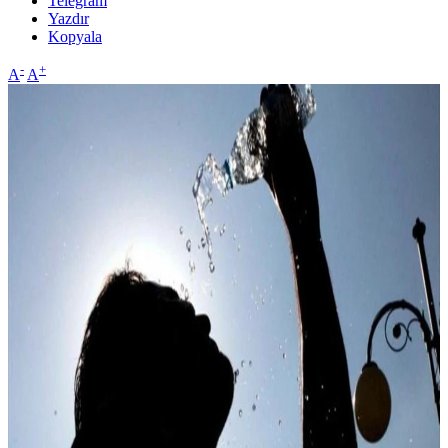
Telegram
Yazdır
Kopyala
-
+
A
A