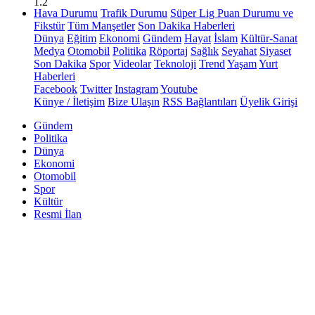
1.2
Hava Durumu
Trafik Durumu
Süper Lig Puan Durumu ve
Fikstür
Tüm Manşetler
Son Dakika Haberleri
Dünya
Eğitim
Ekonomi
Gündem
Hayat
İslam
Kültür-Sanat
Medya
Otomobil
Politika
Röportaj
Sağlık
Seyahat
Siyaset
Son Dakika
Spor
Videolar
Teknoloji
Trend
Yaşam
Yurt
Haberleri
Facebook
Twitter
Instagram
Youtube
Künye / İletişim
Bize Ulaşın
RSS Bağlantıları
Üyelik Girişi
Gündem
Politika
Dünya
Ekonomi
Otomobil
Spor
Kültür
Resmi İlan