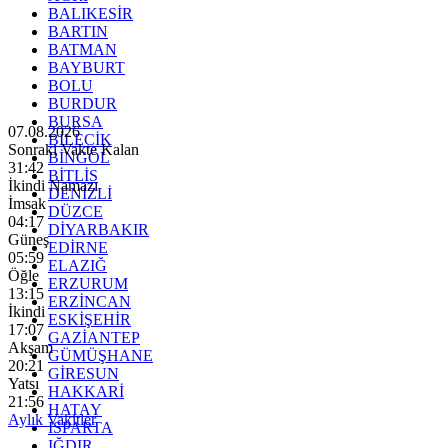
BALIKESİR
BARTIN
BATMAN
BAYBURT
BOLU
BURDUR
BURSA
07.08.2026
BİLECİK
Sonraki Vakte Kalan
BİNGÖL
31:41
BİTLİS
İkindi Namazı
DENİZLİ
İmsak
DÜZCE
04:17
DİYARBAKIR
Güneş
EDİRNE
05:59
ELAZIĞ
Öğle
ERZURUM
13:15
ERZİNCAN
İkindi
ESKİŞEHİR
17:07
GAZİANTEP
Akşam
GÜMÜŞHANE
20:21
GİRESUN
Yatsı
HAKKARİ
21:56
HATAY
Aylık Vakitler
ISPARTA
IĞDIR