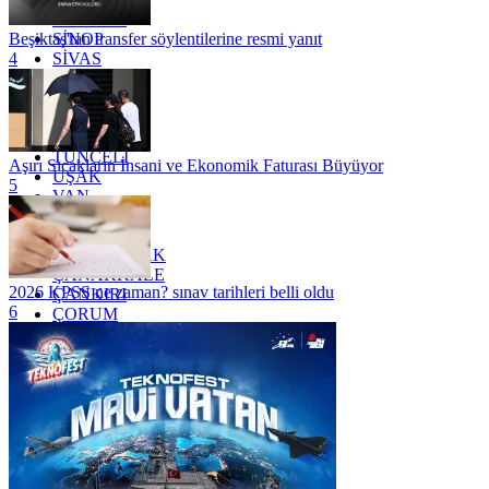
SAMSUN
SİNOP
Beşiktaş'tan transfer söylentilerine resmi yanıt
SİVAS
4
SİİRT
TEKİRDAĞ
TOKAT
TRABZON
TUNCELİ
Aşırı Sıcakların İnsani ve Ekonomik Faturası Büyüyor
UŞAK
5
VAN
YALOVA
YOZGAT
ZONGULDAK
ÇANAKKALE
2026 KPSS ne zaman? sınav tarihleri belli oldu
ÇANKIRI
6
ÇORUM
İSTANBUL
İZMİR
ŞANLIURFA
ŞIRNAK