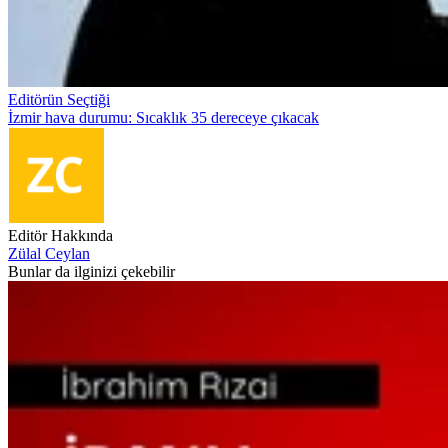
Editörün Seçtiği
İzmir hava durumu: Sıcaklık 35 dereceye çıkacak
Editör Hakkında
Zülal Ceylan
Bunlar da ilginizi çekebilir