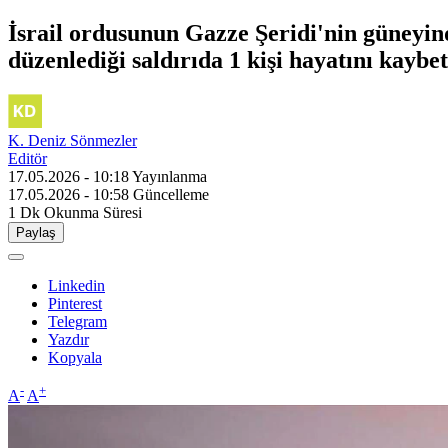
İsrail ordusunun Gazze Şeridi'nin güneyin
düzenlediği saldırıda 1 kişi hayatını kaybet
K. Deniz Sönmezler
Editör
17.05.2026 - 10:18
Yayınlanma
17.05.2026 - 10:58
Güncelleme
1 Dk
Okunma Süresi
Paylaş
Linkedin
Pinterest
Telegram
Yazdır
Kopyala
-
+
A
A