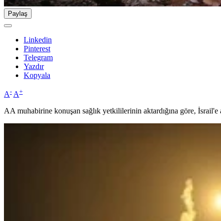
Paylaş
Linkedin
Pinterest
Telegram
Yazdır
Kopyala
-
+
A
A
AA muhabirine konuşan sağlık yetkililerinin aktardığına göre, İsrail'