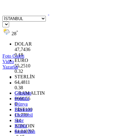
°
28
DOLAR
47,7436
0.18
Foto Galeri
EURO
Video
55,2510
Yazarlar
0.32
STERLİN
64,4811
0.38
GRAM ALTIN
Gündem
6660.55
Politika
0
Dünya
BİST100
Ekonomi
13.779
Otomobil
-14
Spor
BITCOIN
Kültür
64.840,97
Resmi İlan