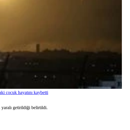
daki çocuk hayatını kaybetti
ralı getirildiği belirtildi.