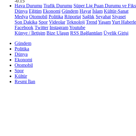
-0.15
Hava Durumu
Trafik Durumu
Süper Lig Puan Durumu ve Fiks
Dünya
Eğitim
Ekonomi
Gündem
Hayat
İslam
Kültür-Sanat
Medya
Otomobil
Politika
Röportaj
Sağlık
Seyahat
Siyaset
Son Dakika
Spor
Videolar
Teknoloji
Trend
Yaşam
Yurt Haberle
Facebook
Twitter
Instagram
Youtube
Künye / İletişim
Bize Ulaşın
RSS Bağlantıları
Üyelik Girişi
Gündem
Politika
Dünya
Ekonomi
Otomobil
Spor
Kültür
Resmi İlan