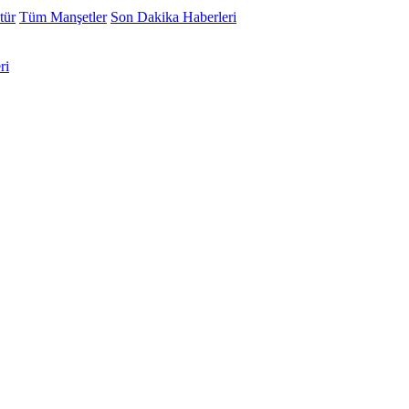
tür
Tüm Manşetler
Son Dakika Haberleri
ri