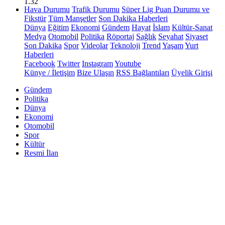
1.32
Hava Durumu
Trafik Durumu
Süper Lig Puan Durumu ve
Fikstür
Tüm Manşetler
Son Dakika Haberleri
Dünya
Eğitim
Ekonomi
Gündem
Hayat
İslam
Kültür-Sanat
Medya
Otomobil
Politika
Röportaj
Sağlık
Seyahat
Siyaset
Son Dakika
Spor
Videolar
Teknoloji
Trend
Yaşam
Yurt
Haberleri
Facebook
Twitter
Instagram
Youtube
Künye / İletişim
Bize Ulaşın
RSS Bağlantıları
Üyelik Girişi
Gündem
Politika
Dünya
Ekonomi
Otomobil
Spor
Kültür
Resmi İlan