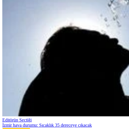
Editörün Seçtiği
İzmir hava durumu: Sıcaklık 35 dereceye çıkacak