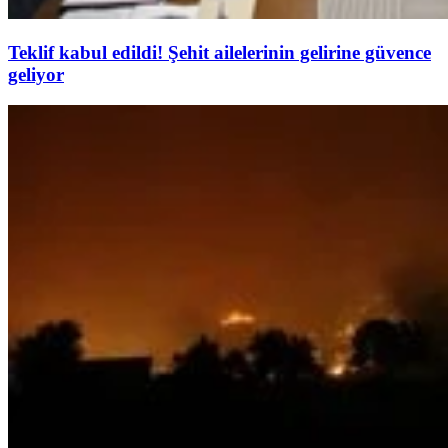
Teklif kabul edildi! Şehit ailelerinin gelirine güvence
geliyor