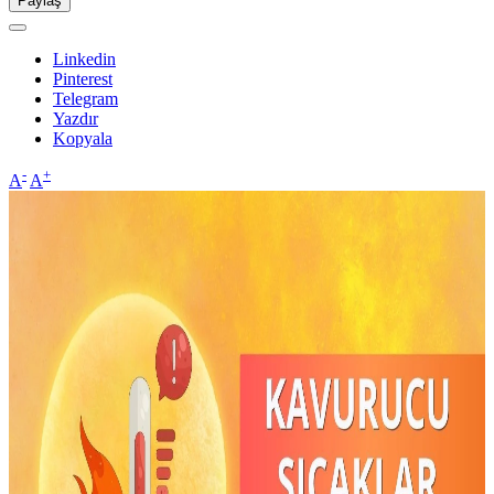
Paylaş
Linkedin
Pinterest
Telegram
Yazdır
Kopyala
-
+
A
A