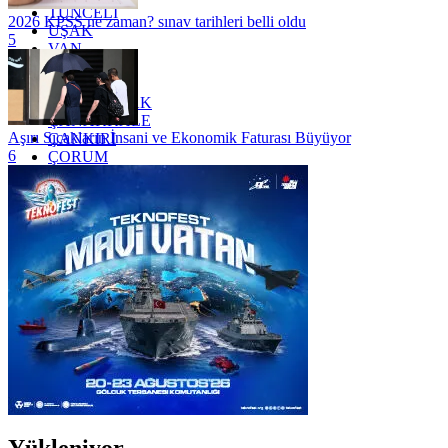
TUNCELİ
2026 KPSS ne zaman? sınav tarihleri belli oldu
UŞAK
5
VAN
YALOVA
YOZGAT
ZONGULDAK
ÇANAKKALE
Aşırı Sıcakların İnsani ve Ekonomik Faturası Büyüyor
ÇANKIRI
6
ÇORUM
İSTANBUL
İZMİR
ŞANLIURFA
ŞIRNAK
Yükleniyor...