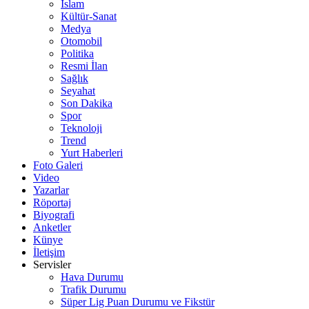
İslam
Kültür-Sanat
Medya
Otomobil
Politika
Resmi İlan
Sağlık
Seyahat
Son Dakika
Spor
Teknoloji
Trend
Yurt Haberleri
Foto Galeri
Video
Yazarlar
Röportaj
Biyografi
Anketler
Künye
İletişim
Servisler
Hava Durumu
Trafik Durumu
Süper Lig Puan Durumu ve Fikstür