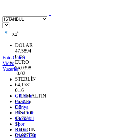
°
24
DOLAR
47,5894
0.08
Foto Galeri
EURO
Video
55,0398
Yazarlar
-0.02
STERLİN
64,1581
0.16
GRAM ALTIN
Gündem
6527.85
Politika
0.54
Dünya
BİST100
Ekonomi
13.703
Otomobil
11
Spor
BITCOIN
Kültür
64.927,78
Resmi İlan