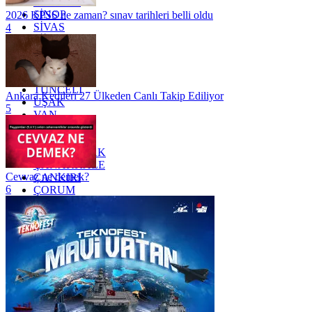
SAMSUN
SİNOP
2026 KPSS ne zaman? sınav tarihleri belli oldu
SİVAS
4
SİİRT
TEKİRDAĞ
TOKAT
TRABZON
TUNCELİ
Ankara Kedileri 27 Ülkeden Canlı Takip Ediliyor
UŞAK
5
VAN
YALOVA
YOZGAT
ZONGULDAK
ÇANAKKALE
Cevvaz ne demek?
ÇANKIRI
6
ÇORUM
İSTANBUL
İZMİR
ŞANLIURFA
ŞIRNAK