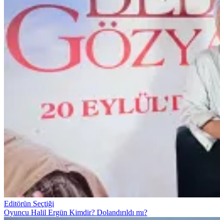
Editörün Seçtiği
Oyuncu Halil Ergün Kimdir? Dolandırıldı mı?