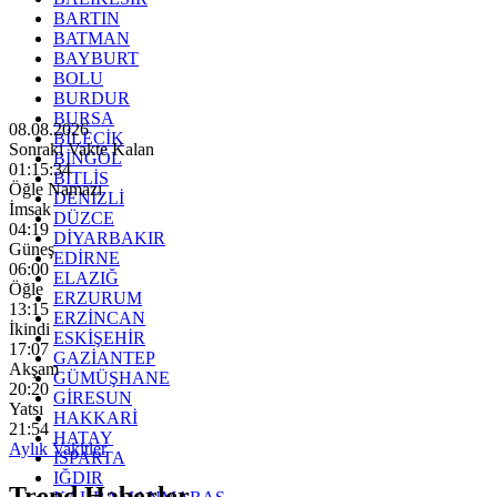
BARTIN
BATMAN
BAYBURT
BOLU
BURDUR
BURSA
08.08.2026
BİLECİK
Sonraki Vakte Kalan
BİNGÖL
01:15:32
BİTLİS
Öğle Namazı
DENİZLİ
İmsak
DÜZCE
04:19
DİYARBAKIR
Güneş
EDİRNE
06:00
ELAZIĞ
Öğle
ERZURUM
13:15
ERZİNCAN
İkindi
ESKİŞEHİR
17:07
GAZİANTEP
Akşam
GÜMÜŞHANE
20:20
GİRESUN
Yatsı
HAKKARİ
21:54
HATAY
Aylık Vakitler
ISPARTA
IĞDIR
Trend Haberler