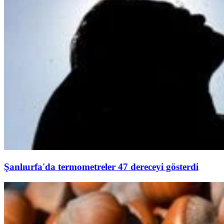
Şanlıurfa'da termometreler 47 dereceyi gösterdi