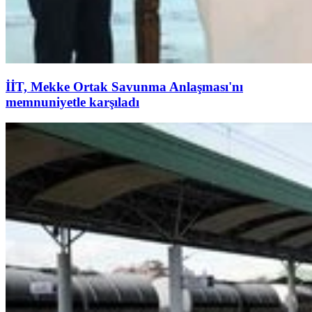
İİT, Mekke Ortak Savunma Anlaşması'nı
memnuniyetle karşıladı