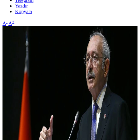
Telegram
Yazdır
Kopyala
-
+
A
A