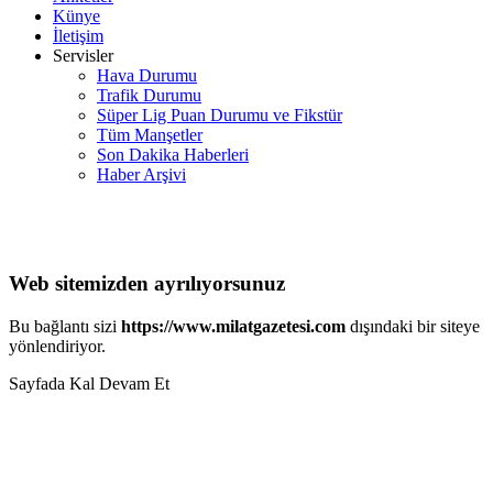
Künye
İletişim
Servisler
Hava Durumu
Trafik Durumu
Süper Lig Puan Durumu ve Fikstür
Tüm Manşetler
Son Dakika Haberleri
Haber Arşivi
Web sitemizden ayrılıyorsunuz
Bu bağlantı sizi
https://www.milatgazetesi.com
dışındaki bir siteye
yönlendiriyor.
Sayfada Kal
Devam Et