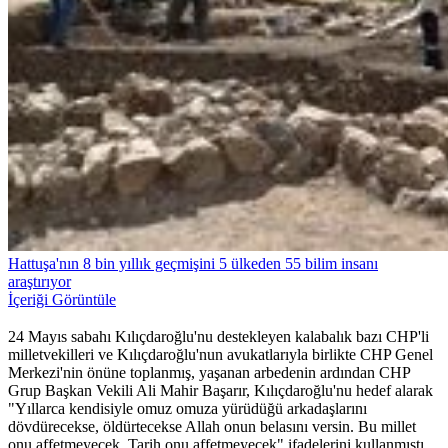
Hattuşa'nın 8 bin yıllık geçmişini 5 ülkeden 55 bilim insanı
araştırıyor
İçeriği Görüntüle
24 Mayıs sabahı Kılıçdaroğlu'nu destekleyen kalabalık bazı CHP'li
milletvekilleri ve Kılıçdaroğlu'nun avukatlarıyla birlikte CHP Genel
Merkezi'nin önüne toplanmış, yaşanan arbedenin ardından CHP
Grup Başkan Vekili Ali Mahir Başarır, Kılıçdaroğlu'nu hedef alarak
"Yıllarca kendisiyle omuz omuza yürüdüğü arkadaşlarını
dövdürecekse, öldürtecekse Allah onun belasını versin. Bu millet
onu affetmeyecek. Tarih onu affetmeyecek" ifadelerini kullanmıştı.