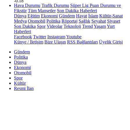
-0.18
Hava Durumu
Trafik Durumu
Süper Lig Puan Durumu ve
Fikstür
Tüm Manşetler
Son Dakika Haberleri
Dünya
Eğitim
Ekonomi
Gündem
Hayat
İslam
Kültür-Sanat
Medya
Otomobil
Politika
Röportaj
Sağlık
Seyahat
Siyaset
Son Dakika
Spor
Videolar
Teknoloji
Trend
Yaşam
Yurt
Haberleri
Facebook
Twitter
Instagram
Youtube
Künye / İletişim
Bize Ulaşın
RSS Bağlantıları
Üyelik Girişi
Gündem
Politika
Dünya
Ekonomi
Otomobil
Spor
Kültür
Resmi İlan