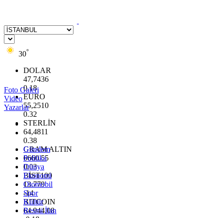
°
30
DOLAR
47,7436
0.18
Foto Galeri
EURO
Video
55,2510
Yazarlar
0.32
STERLİN
64,4811
0.38
GRAM ALTIN
Gündem
6660.55
Politika
0.03
Dünya
BİST100
Ekonomi
13.779
Otomobil
-14
Spor
BITCOIN
Kültür
64.944,08
Resmi İlan