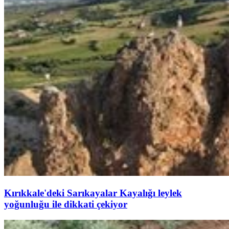
Kırıkkale'deki Sarıkayalar Kayalığı leylek
yoğunluğu ile dikkati çekiyor