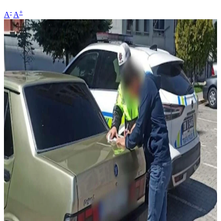
-
+
A
A