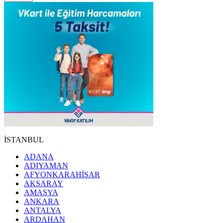
İSTANBUL
ADANA
ADIYAMAN
AFYONKARAHİSAR
AKSARAY
AMASYA
ANKARA
ANTALYA
ARDAHAN