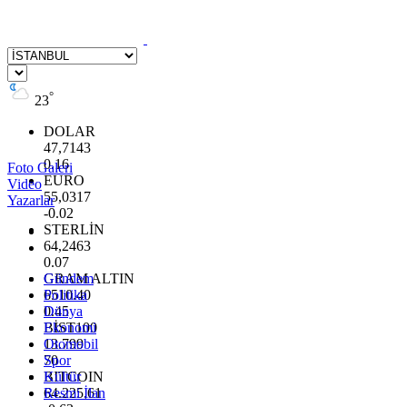
°
23
DOLAR
47,7143
0.16
Foto Galeri
EURO
Video
55,0317
Yazarlar
-0.02
STERLİN
64,2463
0.07
GRAM ALTIN
Gündem
6510.40
Politika
0.45
Dünya
BİST100
Ekonomi
13.799
Otomobil
70
Spor
BITCOIN
Kültür
64.225,61
Resmi İlan