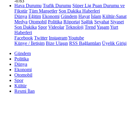
-0.63
Hava Durumu
Trafik Durumu
Süper Lig Puan Durumu ve
Fikstür
Tüm Manşetler
Son Dakika Haberleri
Dünya
Eğitim
Ekonomi
Gündem
Hayat
İslam
Kültür-Sanat
Medya
Otomobil
Politika
Röportaj
Sağlık
Seyahat
Siyaset
Son Dakika
Spor
Videolar
Teknoloji
Trend
Yaşam
Yurt
Haberleri
Facebook
Twitter
Instagram
Youtube
Künye / İletişim
Bize Ulaşın
RSS Bağlantıları
Üyelik Girişi
Gündem
Politika
Dünya
Ekonomi
Otomobil
Spor
Kültür
Resmi İlan