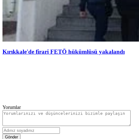
Kırıkkale'de firari FETÖ hükümlüsü yakalandı
Yorumlar
Gönder