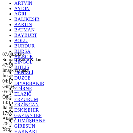
ARTVİN
AYDIN
AĞRI
BALIKESİR
BARTIN
BATMAN
BAYBURT
BOLU
BURDUR
BURSA
07.08.2026
BİLECİK
Sonraki Vakte Kalan
BİNGÖL
47:56
BİTLİS
İmsak Namazı
DENİZLİ
İmsak
DÜZCE
04:17
DİYARBAKIR
Güneş
EDİRNE
05:59
ELAZIĞ
Öğle
ERZURUM
13:15
ERZİNCAN
İkindi
ESKİŞEHİR
17:07
GAZİANTEP
Akşam
GÜMÜŞHANE
20:21
GİRESUN
Yatsı
HAKKARİ