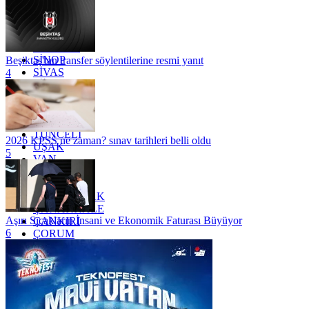
OSMANİYE
RİZE
SAKARYA
SAMSUN
SİNOP
Beşiktaş'tan transfer söylentilerine resmi yanıt
SİVAS
4
SİİRT
TEKİRDAĞ
TOKAT
TRABZON
TUNCELİ
2026 KPSS ne zaman? sınav tarihleri belli oldu
UŞAK
5
VAN
YALOVA
YOZGAT
ZONGULDAK
ÇANAKKALE
Aşırı Sıcakların İnsani ve Ekonomik Faturası Büyüyor
ÇANKIRI
6
ÇORUM
İSTANBUL
İZMİR
ŞANLIURFA
ŞIRNAK