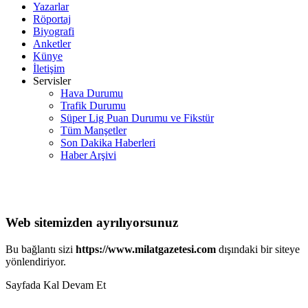
Yazarlar
Röportaj
Biyografi
Anketler
Künye
İletişim
Servisler
Hava Durumu
Trafik Durumu
Süper Lig Puan Durumu ve Fikstür
Tüm Manşetler
Son Dakika Haberleri
Haber Arşivi
Web sitemizden ayrılıyorsunuz
Bu bağlantı sizi
https://www.milatgazetesi.com
dışındaki bir siteye
yönlendiriyor.
Sayfada Kal
Devam Et