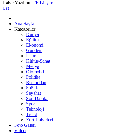
Haber Yazılımı:
TE Bilişim
Üst
Ana Sayfa
Kategoriler
Dünya
Eğitim
Ekonomi
Gündem
İslam
Kültür-Sanat
Medya
Otomobil
Politika
Resmi İlan
Sağlık
Seyahat
Son Dakika
Spor
Teknoloji
Trend
Yurt Haberleri
Foto Galeri
Video